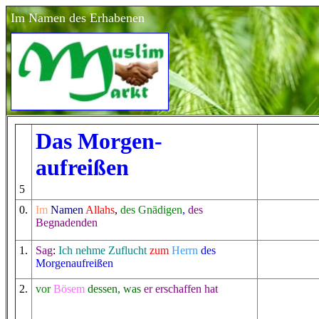
Im Namen des Erhabenen
Das Morgen-
auf
reißen
5
0
.
Im
Namen
Allahs
,
des Gnädigen
,
des
Begnadenden
1
.
Sag
:
Ich nehme Zuflucht
zum
Herrn
des
Morgenauf
reißen
2
.
vor
Bösem
dessen
, was
er erschaffen hat