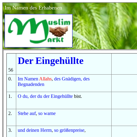
Im Namen des Erhabenen
Der
Eingehüllte
56
0
.
Im
Namen
Allahs
,
des Gnädigen, des
Begnadenden
1
.
O
du, der du
der Eingehüllte
bist.
2
.
Stehe auf
,
so
warne
3
.
und
deinen Herrn
,
so
größenpreise
,