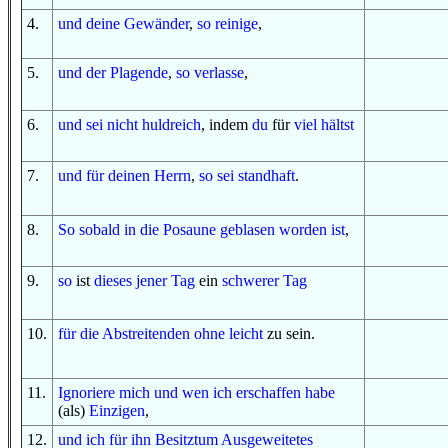
4
.
und
deine Gewänder
,
so
reinige
,
5
.
und
der Plagende
,
so
verlasse
,
6
.
und
sei
nicht
huldreich
, indem
du
für
viel hältst
7
.
und
für
deinen Herrn
,
so
sei standhaft
.
8
.
So
sobald
in
die Posaune
geblasen worden ist
,
9
.
so
ist
dieses
jener Tag
ein
schwerer
Tag
10
.
für
die Abstreitenden
ohne
leicht
zu sein.
11
.
Ignoriere mich
und
wen
ich erschaffen habe
(als)
Einzigen
,
12
.
und
ich
für ihn
Besitztum
Ausgeweitetes