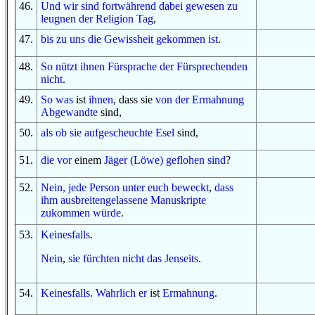
46
.
Und
wir sind fortwährend dabei gewesen zu
leugnen
der Religion
Tag
,
47
.
bis
zu uns
die Gewissheit
gekommen ist
.
48
.
So
nützt ihnen
Fürsprache
der Fürsprechenden
nicht
.
49
.
S
o
was
ist
ihnen
, dass sie
von
der Ermahnung
Abgewandte
sind,
50
.
als ob sie
aufgescheuchte
Esel
sind,
51
.
die
vor
einem
Jäger (Löwe)
geflohen sind
?
52
.
Nein,
jede
Person
unter euch
beweckt
,
dass
ihm
ausbreitengelassene
Manuskripte
zukommen würde
.
53
.
Keinesfalls
.
Nein
,
sie fürchten
nicht
das Jenseits
.
54
.
Keinesfalls
.
Wahrlich er
ist
Ermahnung
.