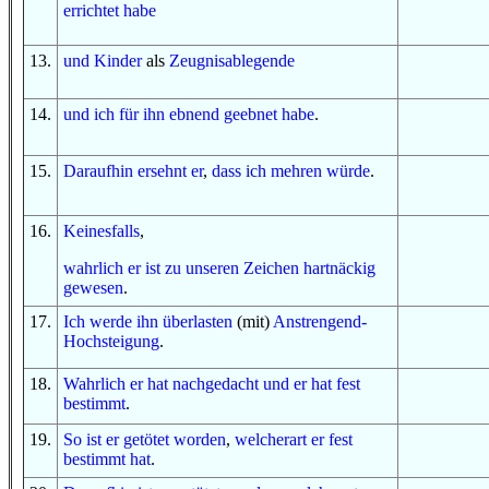
errichtet habe
13
.
und
Kinder
als
Zeugnisablegende
14
.
und
ich
für ihn
ebnend geebnet habe
.
15
.
Daraufhin
ersehnt er
,
dass
ich mehren würde
.
16
.
Keinesfalls
,
wahrlich er
ist
zu
unseren Zeichen
hartnäckig
gewesen
.
17
.
Ich werde ihn überlasten
(mit)
Anstrengend-
Hochsteigung
.
18
.
Wahrlich er
hat nachgedacht
und
er hat fest
bestimmt
.
19
.
So
ist er getötet worden
,
welcherart
er fest
bestimmt
hat
.