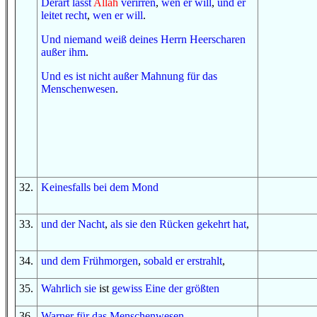
Derart
lässt
Allah
verirren
,
wen
er will
,
und
er
leitet recht
,
wen
er will
.
Und
niemand
weiß
deines Herrn
Heerscharen
außer
ihm
.
Und
es ist
nicht
außer
Mahnung
für
das
Menschenwesen
.
32
.
Keinesfalls
bei
dem Mond
33
.
und
der Nacht
,
als
sie den Rücken gekehrt hat
,
34
.
und
dem Frühmorgen
,
sobald
er erstrahlt
,
35
.
Wahrlich sie
ist
gewiss
Eine
der größten
36
.
Warner
für
das Menschenwesen
,