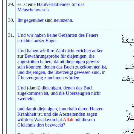
29
.
es ist eine
Hautverfärbendes
für
das
Menschenwesen
30
.
I
hr gegenüber
sind
neunzehn
.
31
.
Und
wir haben
keine
Gefährten
des Feuers
errichtet
außer
Engel
.
Und
haben wir
ihre Zahl
nicht
errichtet
außer
zur
Bewährungsprobe
für
diejenigen
,
die
abgestritten haben
,
damit
diejenigen
gewiss
sein
könnten
,
denen
das Buch
zugekommen ist
,
und
diejenigen
,
die überzeugt gewesen sind
, in
Überzeugung
zunehmen würden
.
Und
(damit)
diejenigen
,
denen
das Buch
zugekommen ist
,
und
die Überzeugten
nicht
zweifeln,
und
damit
diejenigen
,
innerhalb
deren Herzen
Krankheit
ist,
und
die Abstreitenden
sagen
würden
:
Was davon
hat
Allah
mit
diesem
Gleichnis
dort
bezweckt
?