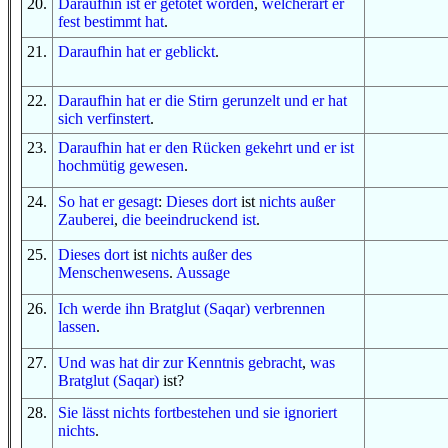
20
.
Daraufhin
ist er getötet worden
,
welcherart
er
fest bestimmt
hat
.
21
.
Daraufhin
hat er geblickt
.
22
.
D
araufhin
hat er die Stirn gerunzelt
und
er hat
sich verfinstert
.
23
.
D
araufhin
hat er den Rücken gekehrt
und
er ist
hochmütig gewesen
.
24
.
So
hat er gesagt
:
Dieses dort
ist
nichts außer
Zauberei
,
die beeindruckend ist
.
25
.
Dieses dort
ist
nichts außer
des
Menschenwesens
.
Aussage
26
.
Ich werde ihn
Bratglut (Saqar)
verbrennen
lassen
.
27
.
Und
was
hat dir zur Kenntnis gebracht
,
was
Bratglut (Saqar)
ist?
28
.
Sie lässt
nichts
fortbestehen
und
sie ignoriert
nichts
.