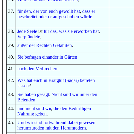
37
.
für
den, der
von euch
gewollt hat
,
dass
er
beschreitet
oder
er aufgeschoben würde
.
38
.
Jede
Seele
ist
für das, was
sie erworben hat
,
Verpfändete
,
39
.
außer
der Rechten
Gefährten
.
40
.
Sie befragen einander
in
Gärten
41
.
nach
den Verbrechern
.
42
.
Was
hat euch
in
Bratglut (Saqar)
betreten
lassen
?
43
.
Sie haben gesagt
:
Nicht
sind wir
unter
den
Betenden
44
.
und
nicht
sind wir
,
die
den Bedürftigen
Nahrung geben
.
45
.
Und
wir sind fortwährend dabei gewesen
herumzureden
mit
den Herumredern
.