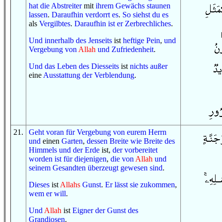
hat
die Abstreiter
mit
ihrem Gewächs
staunen
lassen
.
Daraufhin
verdorrt es
.
So
siehst du es
als
Vergilbtes
.
Daraufhin
ist er
Zerbrechliches
.
U
nd
innerhalb
des Jenseits
ist
heftige
Pein
,
und
Vergebung
von
Allah
und
Zufriedenheit
.
Und
das Leben
des Diesseits
ist
nichts
außer
eine
Ausstattung
der Verblendung
.
21
.
Geht voran
für
Vergebung
von
eurem Herrn
und
einen
Garten
,
dessen Breite
wie
Breite
des
Himmels
und
der Erde
ist,
der vorbereitet
worden ist
für
diejenigen
,
die
von
Allah
und
seinem Gesandten
überzeugt gewesen sind
.
Dieses
ist
Allahs
Gunst
.
Er lässt sie zukommen
,
wem
er will
.
Und
Allah
ist
Eigner
der Gunst
des
Grandiosen
.