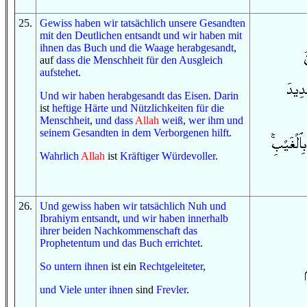
25
.
Gewiss
haben wir
tatsächlich
unsere Gesandten
mit
den Deutlichen
entsandt
und
wir haben
mit
ihnen
das Buch
und
die Waage
herabgesandt
,
auf
dass
die Menschheit
für
den Ausgleich
aufstehet
.
Und
wir haben herabgesandt
das Eisen
.
Darin
ist
heftige
Härte
und
Nützlichkeiten
für
die
Menschheit
,
und
dass
Allah
weiß
,
wer
ihm
und
seinem Gesandten
in
dem Verborgenen
hilft
.
Wahrlich
Allah
ist
Kräftiger
Würdevoller
.
26
.
Und
gewiss
haben wir
tatsächlich
Nuh
und
Ibrahiym
entsandt
,
und
wir haben
innerhalb
ihrer beiden Nachkommenschaft
das
Prophetentum
und
das Buch
errichtet
.
So
untern ihnen
ist ein
Rechtgeleiteter
,
und
Viele
unter ihnen
sind
Frevler
.