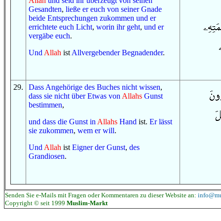
Allah
und
seid ihr überzeugt
von
seinen
Gesandten
,
ließe er euch
von
seiner Gnade
beide Entsprechungen
zukommen
und
er
errichtete
euch
Licht
,
worin
ihr geht
,
und
er
vergäbe
euch
.
U
nd
Allah
ist
Allvergebender
Begnadender
.
29
.
Dass
Angehörige
des Buches
nicht
wissen
,
dass
sie
nicht
über
Etwas
von
Allahs
Gunst
bestimmen
,
und
dass
die Gunst
in
Allahs
Hand
ist.
Er lässt
sie zukommen
,
wem
er will
.
Und
Allah
ist
Eigner
der Gunst
,
des
Grandiosen
.
Senden Sie e-Mails mit Fragen oder Kommentaren zu dieser Website an:
info@mu
Copyright © seit 1999
Muslim-Markt