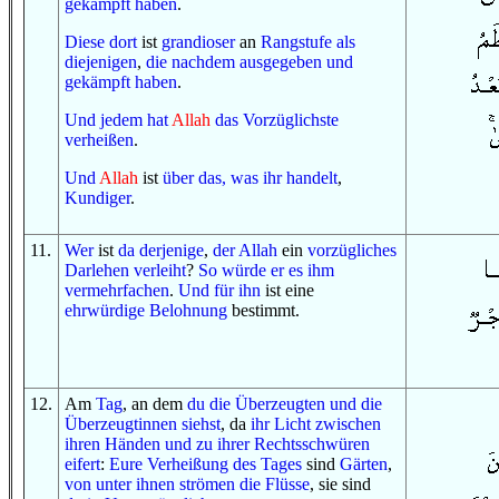
gekämpft haben
.
Diese dort
ist
grandioser
an
Rangstufe
als
diejenigen
,
die
nachdem
ausgegeben
und
gekämpft haben
.
Und
jedem
hat
Allah
das Vorzüglichste
verheißen
.
Und
Allah
ist
über das, was
ihr handelt
,
Kundiger
.
11
.
Wer
ist
da
derjenige
,
der
Allah
ein
vorzügliches
Darlehen verleiht
?
So
würde er es
ihm
vermehrfachen
.
Und
für ihn
ist eine
ehrwürdige
Belohnung
bestimmt.
12
.
Am
Tag
, an dem
du
die Überzeugten
und
die
Überzeugtinnen
siehst
, da
ihr Licht
zwischen
ihren Händen
und
zu
ihrer Rechtsschwüren
eifert
:
Eure Verheißung
des Tages
sind
Gärten
,
von
unter ihnen
strömen
die Flüsse
, sie sind