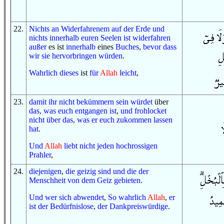
22
.
Nichts
an
Widerfahrenem
auf
der Erde
und
nichts
innerhalb
euren Seelen
ist widerfahren
außer
es ist
innerhalb
eines
Buches
,
bevor
dass
wir sie hervorbringen würden
.
Wahrlich
dieses
ist
für
Allah
leicht
,
23
.
damit
ihr
nicht
bekümmern sein würdet
über
das, was
euch entgangen ist
,
und
frohlocket
nicht
über das, was
er euch zukommen lassen
hat
.
Und
Allah
liebt
nicht
jeden
hochrossigen
Prahler
,
24
.
d
iejenigen
,
die geizig sind
und
die
der
Menschheit
von
dem Geiz
gebieten
.
Und
wer
sich abwendet
,
So
wahrlich
Allah
,
er
ist
der Bedürfnislose
,
der Dankpreiswürdige
.