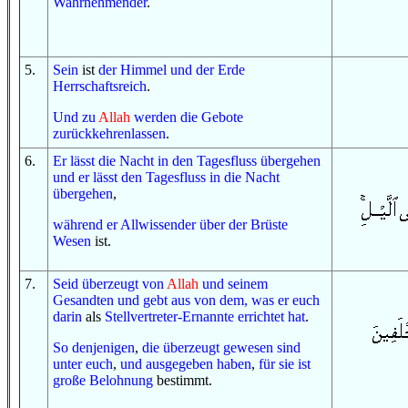
Wahrnehmender
.
5
.
Sein
ist
der Himmel
und
der Erde
Herrschaftsreich
.
U
nd
zu
Allah
werden
die Gebote
zurückkehrenlassen
.
6
.
Er lässt
die Nacht
in
den Tagesfluss
übergehen
und
er lässt
den Tagesfluss
in
die Nacht
übergehen
,
während er
Allwissender
über
der Brüste
Wesen
ist.
7
.
Seid überzeugt
von
Allah
und
seinem
Gesandten
und
gebt aus
von dem, was
er euch
darin
als
Stellvertreter-Ernannte
errichtet hat
.
So
denjenigen
,
die überzeugt gewesen sind
unter euch
,
und
ausgegeben haben
,
für sie ist
große
Belohnung
bestimmt.