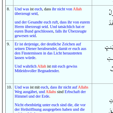
8
.
Und
was
ist
euch
, dass
ihr
nicht
von
Allah
überzeugt seid
,
und
der Gesandte
euch ruft
,
dass
ihr
von
eurem
Herrn
überzeugt seid
.
Und
tatsächlich
hat er
euren Bund
geschlossen
,
falls
ihr
Überzeugte
gewesen seid
.
9
.
Er ist
derjenige
,
der
deutliche
Zeichen
auf
seinen Diener
herabsendet
,
damit
er euch
aus
den Finsternissen
in
das Licht
heraustreten
lassen würde
.
Und
wahrlich
Allah
ist
mit euch
gewiss
Mitleidsvoller
Begnadender
.
10
.
Und
was
ist mit
euch
,
dass
ihr
nicht
auf
Allahs
Weg
ausgäbet
,
und
Allahs
sind
Erbschaft
der
Himmel
und
der Erde
.
Nicht
ebenbürtig
unter euch
sind
die, die
vor
der Heilsöffnung
ausgegeben haben
und
die