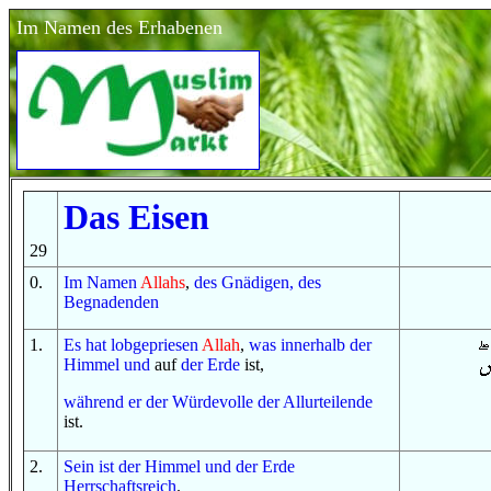
Im Namen des Erhabenen
Das Eisen
29
0
.
Im
Namen
Allahs
,
des Gnädigen, des
Begnadenden
1
.
Es hat lobgepriesen
Allah
,
was
innerhalb
der
Himmel
und
auf
der Erde
ist,
während er
der Würdevolle
der Allurteilende
ist.
2
.
Sein ist
der Himmel
und
der Erde
Herrschaftsreich
.