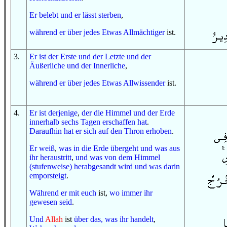
Er belebt
und
er lässt sterben
,
während er
über
jedes
Etwas
Allmächtiger
ist.
3
.
Er ist
der Erste
und
der Letzte
und
der
Äußerliche
und
der Innerliche
,
während er
über
jedes
Etwas
Allwissender
ist.
4
.
Er ist
derjenige
,
der
die Himmel
und
der Erde
innerhalb
sechs
Tagen
erschaffen hat
.
Daraufhin
hat er sich
auf
den Thron
erhoben
.
Er weiß
,
was
in
die Erde
übergeht
und
was
aus
ihr
heraustritt
,
und
was
von
dem Himmel
(stufenweise) herabgesandt wird
und
was
darin
emporsteigt
.
Während er
mit euch
ist,
wo immer
ihr
gewesen seid
.
Und
Allah
ist
über das, was
ihr handelt
,