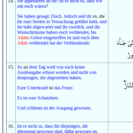
14
.
Sie appellieren an sie
:
Ist es nicht so, dass
wir
mit euch
wären
?
Sie haben gesagt
:
Doch
.
Jedoch seid ihr
es, die
ihr
eure Seelen
in Versuchung geführt habt
,
und
ihr habt abgewartet
und
ihr zweifelt
,
und
die
Wunschträume
haben euch verblendet
,
bis
Allahs
Gebot
eingetroffen ist
und
euch
über
Allah
verblendet hat
der Verblendende
.
15
.
So
an
dem Tag
wird
von euch
keine
Auslösegabe
erfasst werden
und
nicht
von
denjenigen
,
die abgestritten haben
.
Eure Unterkunft
ist
das Feuer
.
E
s ist
euer Schutzherr
.
Und
schlimm ist
der Ausgang
gewesen
.
16
.
Ist es nicht so, dass
für
diejenigen
,
die
überzeugt gewesen sind
,
fällig gewesen ist
,