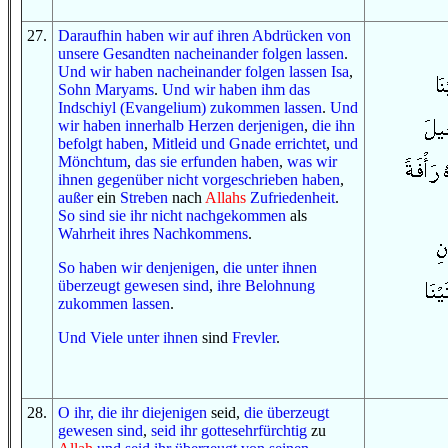
27
.
Daraufhin
haben wir
auf
ihren Abdrücken
von
unsere Gesandten
nacheinander folgen lassen
.
Und
wir haben nacheinander folgen lassen
Isa
,
Sohn
Maryams
.
Und
wir haben ihm
das
Indschiyl (Evangelium)
zukommen lassen
.
Und
wir haben
innerhalb
Herzen
derjenigen
,
die ihn
befolgt haben
,
Mitleid
und
Gnade
errichtet
,
und
Mönchtum
,
das sie erfunden haben
,
was wir
ihnen gegenüber
nicht
vorgeschrieben haben
,
außer
ein
Streben
nach
Allahs
Zufriedenheit
.
So
sind sie ihr
nicht
nachgekommen
als
Wahrheit
ihres Nachkommens
.
So
haben wir
denjenigen
,
die
unter ihnen
überzeugt gewesen sind
,
ihre Belohnung
zukommen lassen
.
U
nd
Viele
unter ihnen
sind
Frevler
.
28
.
O
ihr, die ihr
diejenigen
seid,
die überzeugt
gewesen sind
,
seid ihr gottesehrfürchtig
zu