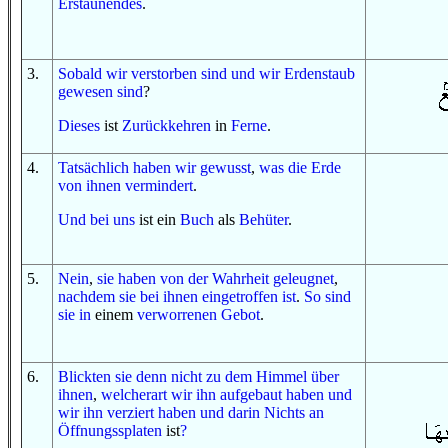
Erstaunendes
.
3
.
Sobald
wir verstorben sind
und
wir
Erdenstaub
gewesen sind
?
Dieses
ist
Zurückkehren
in
Ferne
.
4
.
Tatsächlich
haben wir gewusst
,
was
die Erde
von ihnen
vermindert
.
U
nd
bei uns
ist ein
Buch
als
Behüter
.
5
.
Nein
,
sie haben
von
der Wahrheit
geleugnet
,
nachdem
sie bei ihnen eingetroffen ist
.
So
sind
sie
in
einem
verworrenen
Gebot
.
6
.
Blickten
sie
denn
nicht
zu
dem Himmel
über
ihnen
,
welcherart
wir ihn aufgebaut haben
und
wir ihn verziert haben
und
darin
Nichts
an
Öffnungssplaten
ist
?