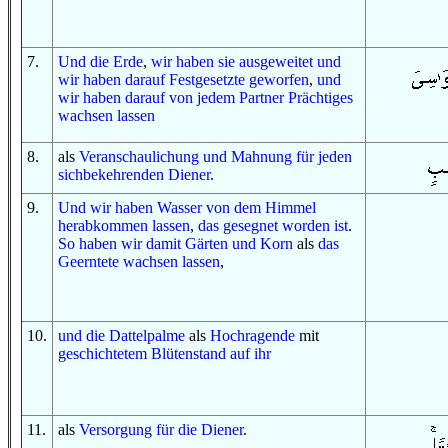
7
.
Und
die Erde
,
wir haben sie ausgeweitet
und
wir haben
darauf
Festgesetzte
geworfen
,
und
wir haben
darauf
von
jedem
Partner
Prächtiges
wachsen lassen
8
.
als
Veranschaulichung
und
Mahnung
für
jeden
sichbekehrenden
Diener
.
9
.
Und
wir haben
Wasser
von
dem Himmel
herabkommen lassen
,
das gesegnet worden ist
.
So
haben wir
damit
Gärten
und
Korn
als
das
Geerntete
wachsen lassen
,
10
.
und
die Dattelpalme
als
Hochragende
mit
geschichtetem
Blütenstand
auf ihr
11
.
als
Versorgung
für
die Diener
.