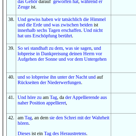
das Gehör
darauf
geworfen hat
,
während er
Zeuge
ist.
38
.
Und
gewiss
haben wir
tatsächlich
die Himmel
und
die Erde
und
was
zwischen beiden
ist
innerhalb
sechs
Tagen
erschaffen
.
Und
nicht
hat uns
Erschöpfung
berührt
.
39
.
So
sei standhaft
zu
dem, was
sie sagen
,
und
lobpreise
in
Dankpreisung
deinen Herrn
vor
Aufgehen
der Sonne
und
vor
dem Untergehen
40
.
und
so
lobpreise ihn
unter
der Nacht
und
auf
Rückseiten
der Niederwerfungen
.
41
.
Und
höre zu
am
Tag
, da
der Appellierende
aus
naher
Position
appellieret
,
42
.
am
Tag
, an dem
sie
den Schrei
mit
der Wahrheit
hören
.
Dieses
ist ein
Tag
des Heraustretens
.