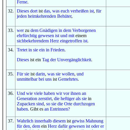
Ferne
.
32
.
Dieses dort
ist
das, was
euch verheißen ist
,
für
jeden
heimkehrenden
Behüter
,
33
.
wer
zu
dem Gnädigen
in
dem Verborgenen
ehrfürchtig gewesen ist
und
mit
einem
sichbekehrendem
Herz
eingetroffen ist
.
34
.
Tretet in sie ein
in
Frieden
.
Dieses
ist ein
Tag
der Unvergänglichkeit
.
35
.
Für sie
ist
darin
,
was
sie wollen
,
und
unmittelbar bei uns
ist
Gemehrtes
.
36
.
Und
wie viele
haben wir
vor ihnen
an
Generation
zerstört
,
die
heftiger
als sie
in
Zupacken
sind
,
so
sie
die Orte
durchzogen
haben
. Gibt es
an
Entrinnen
?
37
.
Wahrlich
innerhalb
diesem
ist
gewiss
Mahnung
für
den, dem
ein
Herz
dafür
gewesen ist
oder
er