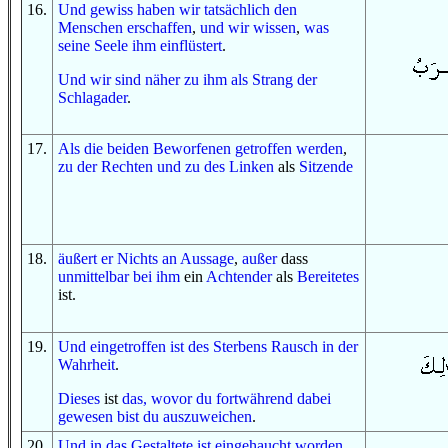
16
.
Und
gewiss
haben wir
tatsächlich
den
Menschen
erschaffen
,
und
wir wissen
,
was
seine Seele
ihm
einflüstert
.
Und
wir sind
näher
zu ihm
als
Strang
der
Schlagader
.
17
.
Als
die beiden Beworfenen
getroffen werden
,
zu
der Rechten
und
zu
des Linken
als
Sitzende
18
.
äußert er
Nichts
an
Aussage
,
außer
dass
unmittelbar bei ihm
ein
Achtender
als
Bereitetes
ist.
19
.
Und
eingetroffen ist
des Sterbens
Rausch
in
der
Wahrheit
.
Dieses
ist
das,
wovor
du fortwährend dabei
gewesen bist
du aus
zu
weichen
.
20
.
Und
in
das Gestaltete
ist eingehaucht worden
.