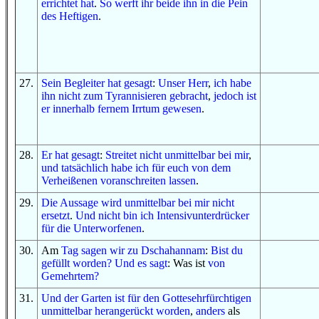
errichtet hat
.
So
werft ihr beide ihn
in
die Pein
des Heftigen
.
27
.
Sein Begleiter
hat gesagt
:
Unser Herr
,
ich habe
ihn
nicht
zum Tyrannisieren gebracht
,
jedoch
ist
er
innerhalb
fernem
Irrtum
gewesen
.
28
.
Er hat gesagt
:
Streitet
nicht
unmittelbar bei mir
,
und
tatsächlich
habe ich
für euch
von
dem
Verheißenen
voranschreiten lassen
.
29
.
Die Aussage
wird
unmittelbar bei mir
nicht
ersetzt
.
Und
nicht
bin ich
Intensivunterdrücker
für
die Unterworfenen
.
30
.
Am
Tag
sagen wir
zu
Dschahannam
:
Bist du
gefüllt worden
?
Und
es sagt
: Was ist
von
Gemehrtem
?
31
.
Und
der Garten
ist
für
den Gottesehrfürchtigen
unmittelbar herangerückt worden
,
anders
als