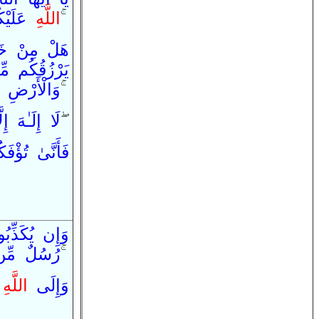
عَلَيْك
اللَّه
ۚ
هَلْ
مِنْ
خَ
يَرْزُقُكُم
مِ
الْأَرْضِ
وَ
ۚ
إِلّ
إِلَـٰهَ
لَا
ۖ
فَ
أَنَّىٰ
تُؤْفَ
وَ
إِن
يُكَذِّب
مِّن
رُسُلٌ
ۚ
وَ
إِلَى
اللَّه