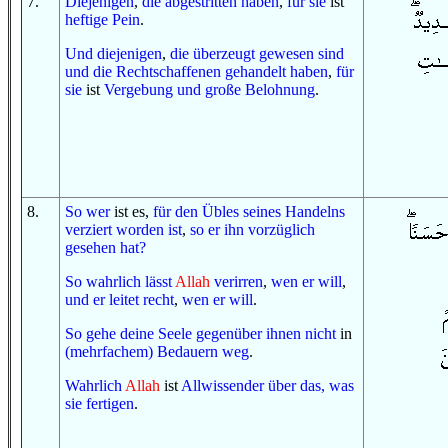
7
.
Diejenigen
,
die abgestritten haben
,
für sie
ist
heftige
Pein
.
Und
diejenigen
,
die überzeugt gewesen sind
und
die Rechtschaffenen
gehandelt haben
,
für
sie
ist
Vergebung
und
große
Belohnung
.
8
.
S
o
wer
ist es,
für den
Übles
seines Handelns
verziert worden ist
,
so
er ihn
vorzüglich
gesehen hat
?
So
wahrlich
lässt
Allah
verirren
,
wen
er will
,
und
er leitet recht
,
wen
er will
.
So
gehe
deine Seele
gegenüber ihnen
nicht
in
(mehrfachem) Bedauern
weg
.
Wahrlich
Allah
ist
Allwissender
über das, was
sie fertigen
.