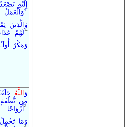
إِلَيْهِ
يَصْعَدُ
وَ
الْعَمَلُ
ا
وَ
الَّذِينَ
يَم
عَذَا
لَهُمْ
ۖ
وَ
مَكْرُ
أُولَـٰ
وَ
اللَّهُ
خَلَقَ
مِن
نُّطْفَةٍ
أَزْوَاجًا
ۚ
وَ
مَا
تَحْمِلُ