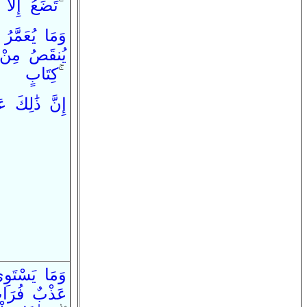
إِلَّا
تَضَعُ
ۚ
وَ
مَا
يُعَمَّرُ
يُنقَصُ
مِن
كِتَابٍ
ۚ
إِنَّ
ذَ‌ٰلِكَ
ع
وَ
مَا
يَسْتَوِ
عَذْبٌ
فُرَا