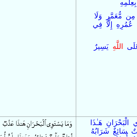
بِ
عِلْمِهِ
مِن
مُّعَمَّرٍ
وَ
لَا
ْ
عُمُرِهِ
إِلَّا
فِي
َلَى
اللَّه
يَسِيرٌ
ي
الْبَحْرَانِ
هَـٰذَا
تٌ
سَائِغٌ
شَرَابُهُ