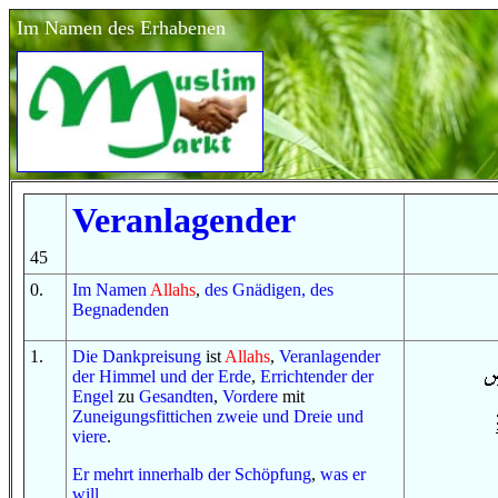
Im Namen des Erhabenen
Veranlagender
45
0
.
Im
Namen
Allahs
,
des Gnädigen, des
Begnadenden
1
.
Die Dankpreisung
ist
Allahs
,
Veranlagender
der Himmel
und
der Erde
,
Errichtender
der
Engel
zu
Gesandten
,
Vordere
mit
Zuneigungsfittichen
zweie
und
Dreie
und
viere
.
Er mehrt
innerhalb
der Schöpfung
,
was
er
will
.