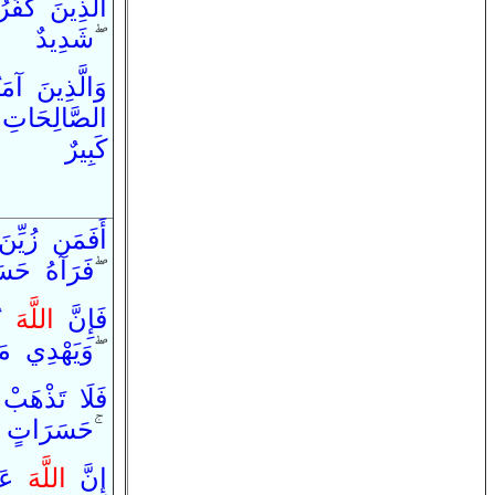
الَّذِينَ
كَفَر
شَدِيدٌ
ۖ
وَ
الَّذِينَ
آمَ
الصَّالِحَاتِ
كَبِيرٌ
أَ
فَ
مَن
زُيِّنَ
حَسَ
رَآهُ
فَ
ۖ
فَ
إِنَّ
اللَّهَ
ي
م
يَهْدِي
وَ
ۖ
فَ
لَا
تَذْهَبْ
حَسَرَاتٍ
ۚ
إِنَّ
اللَّهَ
عَ