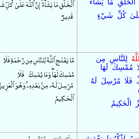
الْخَلْقِ
مَا
يَشَاءُ
لَىٰ
كُلِّ
شَيْءٍ
َّهُ
لِ
لنَّاسِ
مِن
ا
مُمْسِكَ
لَهَا
ْ
فَ
لَا
مُرْسِلَ
لَهُ
ُ
الْحَكِيمُ
َاسُ
اذْكُرُوا
نِعْمَتَ