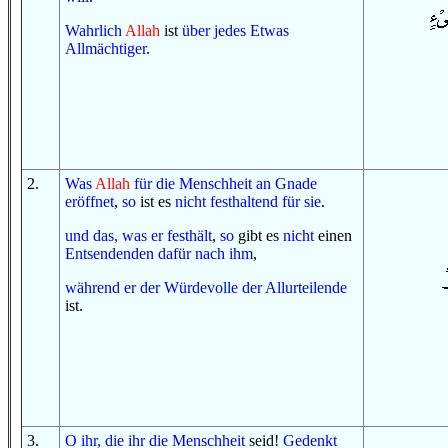
Wahrlich
Allah
ist
über
jedes
Etwas
Allmächtiger
.
2
.
Was
Allah
für
die Menschheit
an
Gnade
eröffnet
,
so
ist es
nicht
festhaltend
für sie
.
und
das, was
er festhält
,
so
gibt es
nicht
einen
Entsendenden
dafür
nach ihm
,
während er
der Würdevolle
der Allurteilende
ist.
3
.
O
ihr, die ihr
die Menschheit
seid!
Gedenkt