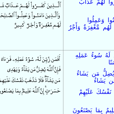
ُوا
لَهُمْ
عَذَابٌ
نُوا
وَ
عَمِلُوا
لَهُم
مَّغْفِرَةٌ
وَ
أَجْرٌ
لَهُ
سُوءُ
عَمَلِهِ
نًا
ُضِلُّ
مَن
يَشَاءُ
َن
يَشَاءُ
نَفْسُكَ
عَلَيْهِمْ
لِيمٌ
بِمَا
يَصْنَعُونَ