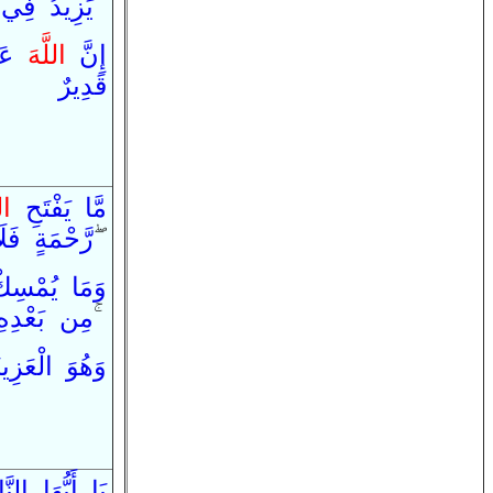
فِي
يَزِيدُ
ۚ
إِنَّ
اللَّهَ
عَ
قَدِيرٌ
مَّا
يَفْتَحِ
الل
لَ
فَ
رَّحْمَةٍ
ۖ
وَ
مَا
يُمْسِك
مِن بَعْدِهِ
ۚ
وَهُوَ
الْعَزِيز
يَا
أَيُّهَا
النّ