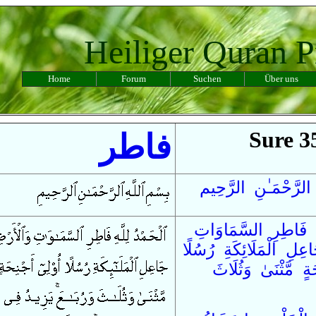
Heiliger Quran P
Home
Forum
Suchen
Über uns
Sure 3
فاطر
الرَّحْمَـٰنِ الرَّحِيم
فَاطِرِ
السَّمَاوَاتِ
اعِلِ
الْمَلَائِكَةِ
رُسُلًا
َةٍ
مَّثْنَىٰ
وَ
ثُلَاثَ