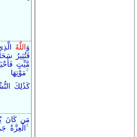
وَ
اللَّهُ
الَّذ
فَ
تُثِيرُ
سَحَاب
مَّيِّتٍ
فَ
أَحْيَي
مَوْتِهَا
ۚ
كَذَ‌ٰلِكَ
النُّش
مَن
كَانَ
ي
جَم
الْعِزَّةُ
ۚ