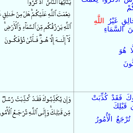
ُمْ
الِقٍ
غَيْرُ
اللَّه
ّنَ
السَّمَاءِ
َا
هُوَ
كُونَ
ُوكَ
فَ
قَدْ
كُذِّبَتْ
 قَبْلِكَ
تُرْجَعُ
الْأُمُورُ