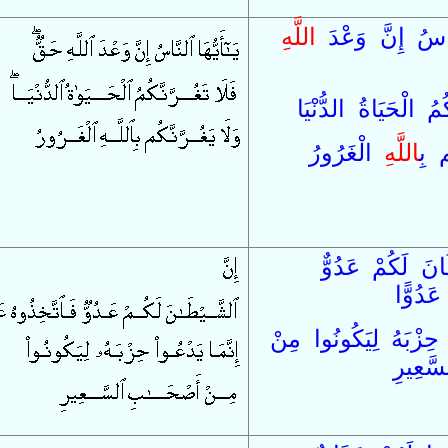
َاسُ
إِنَّ
وَعْدَ
اللَّه
كُمُ
الْحَيَاةُ
الدُّنْيَا
م
بِ
اللَّه
الْغَرُورُ
انَ
لَكُمْ
عَدُوٌّ
عَدُوًّا
حِزْبَهُ
لِ
يَكُونُوا
مِنْ
سَّعِيرِ