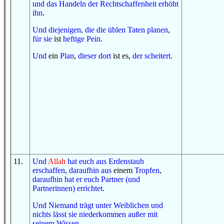
und
das Handeln
der Rechtschaffenheit
erhöht
ihn
.
Und
diejenigen
,
die
die üblen Taten
planen
,
für sie
ist
heftige
Pein
.
Und
ein
Plan
,
dieser dort
ist es,
der
scheitert
.
11
.
Und
Allah
hat euch
aus
Erdenstaub
erschaffen
,
daraufhin
aus
einem
Tropfen
,
daraufhin
hat er euch
Partner (und
Partnerinnen)
errichtet
.
Und
Niemand
trägt
unter
Weiblichen
und
nichts
lässt sie niederkommen
außer
mit
seinem Wissen
.