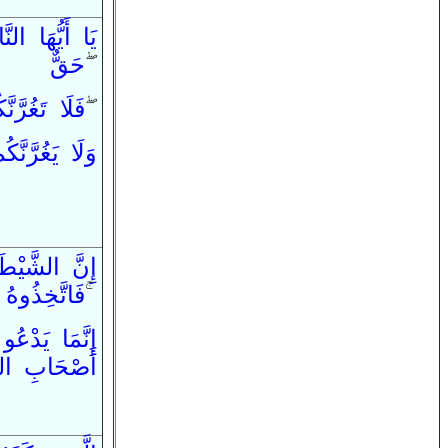
يَا
أَيُّهَا
النّ
حَقٌّ
ۖ
تَغُرَّنَّ
لَا
فَ
ۖ
وَ
لَا
يَغُرَّنَّكُ
إِنَّ
الشَّيْطَ
اتَّخِذُوهُ
فَ
ۚ
إِنَّمَا
يَدْعُو
أَصْحَابِ
ال