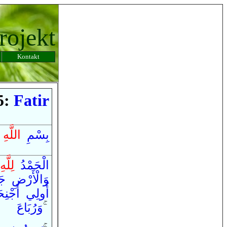
rojekt
Kontakt
5:
Fatir
بِ
سْمِ
اللَّهِ
الْحَمْدُ
لِلَّهِ
جَ
ِ
الْأَرْض
وَ
أُولِي
أَجْنِح
رُبَاعَ
وَ
ۚ