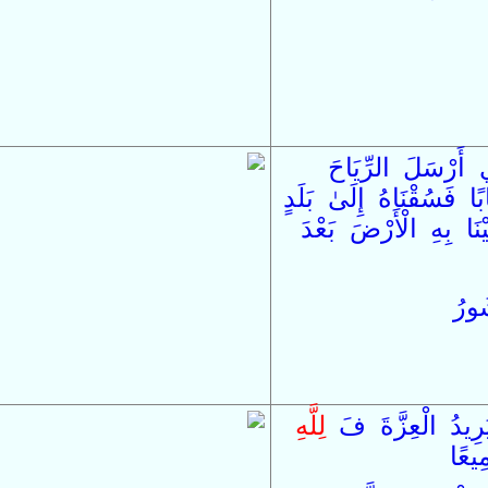
ِي
أَرْسَلَ
الرِّيَاحَ
ًا
فَ
سُقْنَاهُ
إِلَىٰ
بَلَدٍ
بَعْدَ
َ
الْأَرْض
بِهِ
ْنَا
ُورُ
ُرِيدُ
الْعِزَّةَ
فَ
لِلَّهِ
ِيعًا