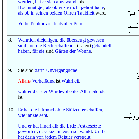
werden
,
hat er sich abgewandt
als
Hochmütiger
,
als ob
er sie
nicht
gehört
hätte
,
als ob
in
seinen beiden Ohren
Taubheit
wäre.
Verheiße ihm
von
leidvoller
Pein
.
8
.
Wahrlich
diejenigen
,
die überzeugt gewesen
sind
und
die Rechtschaffenen
(Taten)
gehandelt
haben
,
für sie
sind
Gärten
der Wonne
.
9
.
Sie sind
darin
Unvergängliche
.
Allahs
Verheißung
ist
Wahrheit
,
w
ährend er
der Würdevolle
der Allurteilende
ist.
10
.
Er hat
die Himmel
ohne
Stützen
erschaffen
,
wie ihr sie seht
.
Und
er hat
innerhalb
die Erde
Festgesetzte
geworfen
,
dass
sie
mit euch
schwankt
.
Und
er
hat
darin
von
jedem
Reittier
verstreut
.