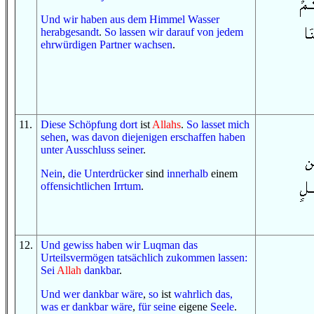
Und
wir haben
aus
dem Himmel
Wasser
herabgesandt
.
So
lassen wir
darauf
von
jedem
ehrwürdigen
Partner
wachsen
.
11
.
Diese
Schöpfung
dort
ist
Allahs
.
So
lasset mich
sehen
,
was davon
diejenigen
erschaffen haben
unter Ausschluss seiner
.
Nein
,
die Unterdrücker
sind
innerhalb
einem
offensichtlichen
Irrtum
.
12
.
Und
gewiss
haben wir
Luqman
das
Urteilsvermögen
tatsächlich
zukommen lassen
:
Sei
Allah
dankbar
.
Und
wer
dankbar wäre
,
so
ist
wahrlich das,
was
er dankbar wäre
,
für
seine
eigene
Seele
.