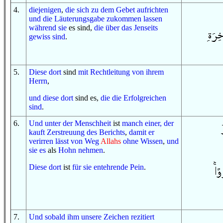
4
.
diejenigen
,
die sich zu
dem Gebet
aufrichten
und
die Läuterungsgabe
zukommen lassen
während sie
es sind,
die
über
das Jenseits
gewiss sind
.
5
.
Diese dort
sind
mit
Rechtleitung
von
ihrem
Herrn
,
und
diese dort
sind es,
die
die Erfolgreichen
sind
.
6
.
Und
unter
der Menschheit
ist
manch einer, der
kauft
Zerstreuung
des Berichts
,
damit
er
verirren lässt
von
Weg
Allahs
ohne
Wissen
,
und
sie es
als
Hohn
nehmen
.
Diese dort
ist
für sie
entehrende
Pein
.
7
.
Und
sobald
ihm
unsere Zeichen
rezitiert