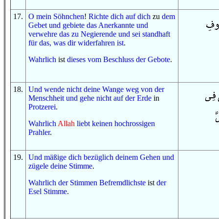
17
.
O
mein Söhnchen
!
Richte dich auf dich
zu
dem
Gebet
und
gebiete
das Anerkannte
und
verwehre
das zu Negierende
und
sei standhaft
für
das, was
dir widerfahren ist
.
Wahrlich
ist
dieses
vom
Beschluss
der Gebote
.
18
.
Und
wende
nicht
deine Wange
weg
von
der
Menschheit
und
gehe
nicht
auf
der Erde
in
Protzerei
.
Wahrlich
Allah
liebt
keinen
hochrossigen
Prahler
.
19
.
Und
mäßige dich
bezüglich
deinem Gehen
und
zügele
deine Stimme
.
Wahrlich
der Stimmen
Befremdlichste
ist
der
Esel
Stimme
.