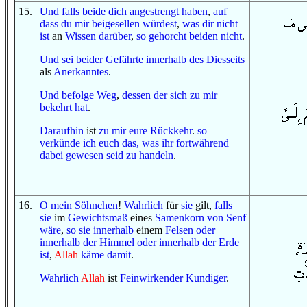
15
.
Und
falls
beide dich angestrengt haben
,
auf
dass
du
mir
beigesellen würdest
,
was
dir
nicht
ist
an
Wissen
darüber
,
so
gehorcht beiden
nicht
.
Und
sei beider Gefährte
innerhalb
des Diesseits
als
Anerkanntes
.
Und
befolge
Weg
,
dessen der
sich
zu mir
bekehrt hat
.
Daraufhin
ist
zu mir
eure Rückkehr
.
so
verkünde ich euch
das, was
ihr fortwährend
dabei gewesen seid zu
handeln
.
16
.
O
mein Söhnchen
!
Wahrlich
für
sie
gilt,
falls
sie
im
Gewichtsmaß
eines
Samenkorn
von
Senf
wäre
,
so
sie
innerhalb
einem
Felsen
oder
innerhalb
der Himmel
oder
innerhalb
der Erde
ist
,
Allah
käme
damit
.
Wahrlich
Allah
ist
Feinwirkender
Kundiger
.