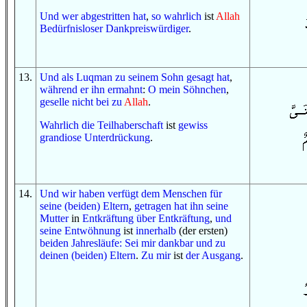
Und
wer
abgestritten hat
,
so
wahrlich
ist
Allah
Bedürfnisloser
Dankpreiswürdiger
.
13
.
Und
als
Luqman
zu
seinem Sohn
gesagt hat
,
während er
ihn ermahnt
:
O
mein Söhnchen
,
geselle
nicht
bei
zu
Allah
.
Wahrlich
die Teilhaberschaft
ist
gewiss
grandiose
Unterdrückung
.
14
.
Und
wir haben verfügt
dem Menschen
für
seine (beiden) Eltern
,
getragen hat ihn
seine
Mutter
in
Entkräftung
über
Entkräftung
,
und
seine Entwöhnung
ist
innerhalb
(der ersten)
beiden Jahresläufe
:
Sei
mir
dankbar
und
zu
deinen (beiden) Eltern
.
Zu mir
ist
der Ausgang
.