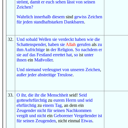
strömt
,
damit
er euch sehen lässt
von
seinen
Zeichen
?
Wahrlich
innerhalb
diesem
sind
gewiss
Zeichen
für
jeden
standhaftstarken
Dankbaren
.
32
.
Und
sobald
Wellen
sie verdeckt haben
wie
die
Schattenspender
,
haben sie
Allah
gerufen
als
zu
ihm
Aufrichtige
in
der Religion
.
So
nachdem
er
sie
auf
das Festland
errettet hat
,
so
ist
unter
ihnen
ein
Maßvoller
.
Und
niemand
verleugnet
von
unseren Zeichen
,
außer
jeder
abstreitige
Treulose
.
33
.
O
ihr, die ihr
die Menschheit
seid!
Seid
gottesehrfürchtig
zu
eurem Herrn
und
seid
ehrfürchtig
zu
einem Tag
, an dem ein
Zeugender
nicht
für
seinen Nachkommen
vergilt
und
nicht
ein
Geborener
Vergeltender
ist
für
seinen Zeugenden
, nicht einmal
Etwas
.