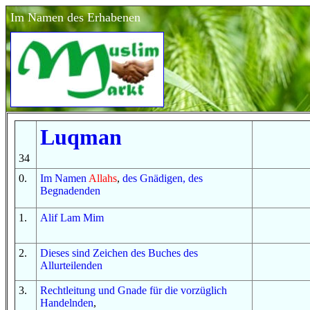
Im Namen des Erhabenen
Luqman
34
0
.
Im
Namen
Allahs
,
des Gnädigen, des
Begnadenden
1
.
Alif
Lam
Mim
2
.
Dieses sind
Zeichen
des Buches
des
Allurteilenden
3
.
Rechtleitung
und
Gnade
für
die vorzüglich
Handelnden
,