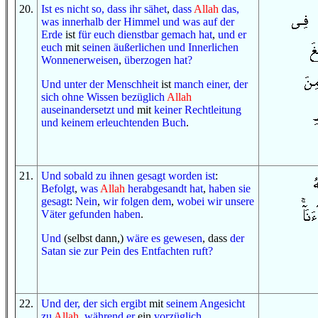
20
.
Ist es nicht so, dass
ihr sähet
,
dass
Allah
das,
was
innerhalb
der Himmel
und
was
auf
der
Erde
ist
für euch
dienstbar gemach hat
,
und
er
euch
mit
seinen
äußerlichen
und
Innerlichen
Wonnenerweisen
,
überzogen hat
?
Und
unter
der Menschheit
ist
manch einer, der
sich
ohne
Wissen
bezüglich
Allah
auseinandersetzt
und
mit
keiner
Rechtleitung
und
keinem
erleuchtenden
Buch
.
21
.
Und
sobald
zu ihnen
gesagt worden ist
:
Befolgt
,
was
Allah
herabgesandt hat
,
haben sie
gesagt
:
Nein
,
wir folgen
dem
,
wobei
wir
unsere
Väter
gefunden haben
.
Und
(selbst dann,)
wäre
es gewesen
, dass
der
Satan
sie
zur
Pein
des Entfachten
ruft
?
22
.
Und
der, der
sich ergibt
mit
seinem Angesicht
zu
Allah
,
während er
ein
vorzüglich