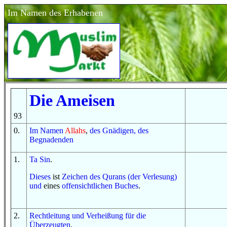
Im Namen des Erhabenen
Die Ameisen
93
0
.
Im
Namen
Allahs
,
des Gnädigen, des
Begnadenden
1
.
Ta
Sin
.
Dieses
ist
Zeichen
des Qurans (der Verlesung)
und
eines
offensichtlichen
Buches
.
2
.
Rechtleitung
und
Verheißung
für
die
Überzeugten
,