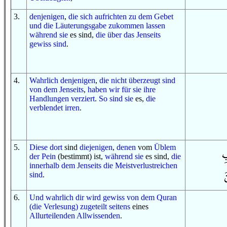
3
.
denjenigen
,
die sich aufrichten zu
dem Gebet
und
die Läuterungsgabe
zukommen lassen
während sie
es sind,
die
über
das Jenseits
gewiss sind
.
4
.
Wahrlich
denjenigen
,
die
nicht
überzeugt sind
von
dem Jenseits
,
haben wir
für sie
ihre
Handlungen
verziert
.
So
sind sie
es,
die
verblendet irren
.
5
.
Diese dort
sind
diejenigen
,
denen
vom
Üblem
der Pein
(bestimmt) ist,
während sie
es sind,
die
innerhalb
dem Jenseits
die Meistverlustreichen
sind
.
6
.
Und
wahrlich dir
wird
gewiss
von
dem Quran
(die Verlesung)
zugeteilt
seitens
eines
Allurteilenden
Allwissenden
.