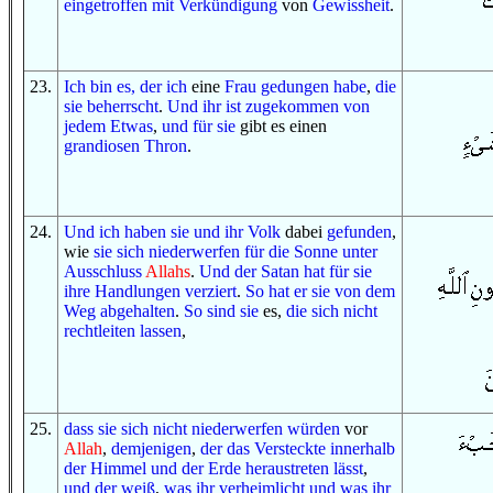
eingetroffen
mit
Verkündigung
von
Gewissheit
.
23
.
Ich bin es, der
ich
eine
Frau
gedungen habe
,
die
sie beherrscht
.
Und
ihr ist zugekommen
von
jedem
Etwas
,
und
für sie
gibt es einen
grandiosen
Thron
.
24
.
Und
ich haben sie
und
ihr Volk
dabei
gefunden
,
wie
sie sich niederwerfen
für
die Sonne
unter
Ausschluss
Allahs
.
Und
der Satan
hat
für sie
ihre Handlungen
verziert
.
So
hat er sie
von
dem
Weg
abgehalten
.
So
sind sie
es,
die
sich
nicht
rechtleiten lassen
,
25
.
dass
sie sich
nicht
niederwerfen würden
vor
Allah
,
demjenigen
,
der
das Versteckte
innerhalb
der Himmel
und
der Erde
heraustreten lässt
,
und
der weiß
,
was
ihr verheimlicht
und
was
ihr