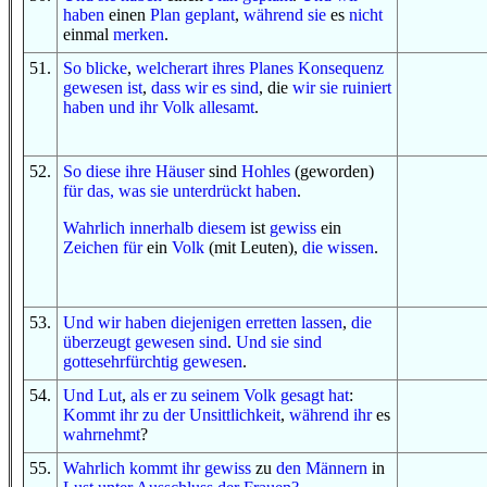
haben
einen
Plan geplant
,
während sie
es
nicht
einmal
merken
.
51
.
So
blicke
,
welcherart
ihres Planes
Konsequenz
gewesen ist
,
dass wir es sind
, die
wir sie ruiniert
haben
und
ihr Volk
allesamt
.
52
.
So
diese
ihre Häuser
sind
Hohles
(geworden)
für das, was
sie unterdrückt haben
.
Wahrlich
innerhalb
diesem
ist
gewiss
ein
Zeichen
für
ein
Volk
(mit Leuten),
die wissen
.
53
.
Und
wir haben
diejenigen
erretten lassen
,
die
überzeugt gewesen sind
.
Und
sie sind
gottesehrfürchtig
gewesen
.
54
.
Und
Lut
,
als
er
zu
seinem Volk
gesagt hat
:
Kommt ihr
zu
der Unsittlichkeit
,
während ihr
es
wahrnehmt
?
55
.
Wahrlich
kommt ihr
gewiss
zu
den Männern
in