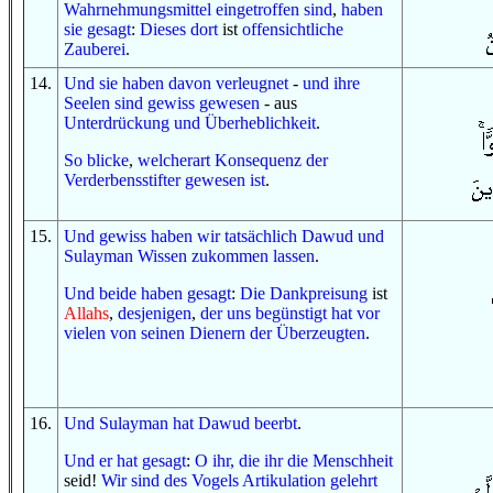
Wahrnehmungsmittel
eingetroffen sind
,
haben
sie gesagt
:
Dieses dort
ist
offensichtliche
Zauberei
.
14
.
Und
sie haben
davon
verleugnet
-
und
ihre
Seelen
sind gewiss gewesen
- aus
Unterdrückung
und
Überheblichkeit
.
So
blicke
,
welcherart
Konsequenz
der
Verderbensstifter
gewesen ist
.
15
.
Und
gewiss
haben wir
tatsächlich
Dawud
und
Sulayman
Wissen
zukommen lassen
.
U
nd
beide haben gesagt
:
Die Dankpreisung
ist
Allahs
,
desjenigen
,
der uns begünstigt hat
vor
vielen
von
seinen Dienern
der Überzeugten
.
16
.
Und
Sulayman
hat
Dawud
beerbt
.
U
nd
er hat gesagt
:
O
ihr, die ihr
die Menschheit
seid!
Wir sind
des Vogels
Artikulation
gelehrt