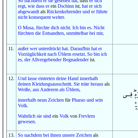
So
nachdem
er sie gesehen hat
, dass
er sich
regt
,
wie
dass er
ein
Dschinn
ist,
hat er sich
abgewandt
als
Rückenkehrender
und
er führte
nicht
konsequent weiter
.
O
Musa
,
fürchte dich
nicht
.
Ich bin es.
Nicht
fürchten
die Entsandten
,
unmittelbar bei mir
,
11
.
außer
wer
unterdrückt hat
.
Daraufhin
hat er
Vorzüglichkeit
nach
Üblem
ersetzt
.
So
bin ich
es, der
Allvergebender
Begnadender
ist.
12
.
Und
lasse eintreten
deine Hand
innerhalb
deinen Kleidungsausschnitt
.
Sie träte heraus
als
Weiße
,
aus
Anderem
als
Üblem
,
innerhalb
neun
Zeichen
für
Pharao
und
sein
Volk
.
W
ahrlich sie
sind
ein
Volk
von
Frevlern
gewesen
.
13
.
So
nachdem
bei ihnen
unsere Zeichen
als