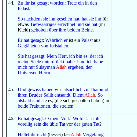
44
.
Zu ihr
ist gesagt worden
:
Trete ein
in
den
Palast
.
So
nachdem
sie ihn gesehen hat
,
hat sie ihn
für
etwas
Tiefwässriges
errechnet
und
sie hat
(ihr
Kleid)
gehoben
über
ihre beiden Beine
.
Er hat gesagt
:
Wahrlich er
ist ein
Palast
aus
Geglätteten
von
Kristallen
.
Sie hat gesagt
:
Mein Herr
,
ich bin es, der
ich
meine Seele
unterdrückt habe
.
Und
ich habe
mich
mit
Sulayman
Allah
ergeben
,
der
Universen
Herrn
.
45
.
Und
gewiss
haben wir
tatsächlich
zu
Thamuud
ihren Bruder
Salih
entsandt
:
Dient
Allah
.
So
alsbald
sind
sie
es, (die sich gespalten haben) in
beide Fraktionen
,
die streiten
.
46
.
Er hat gesagt
:
O
mein Volk
!
Wofür
lasst ihr
voreilig sein
die üble Tat
vor
der guten Tat
?
Hättet
ihr
nicht
(besser) bei
Allah
Vergebung