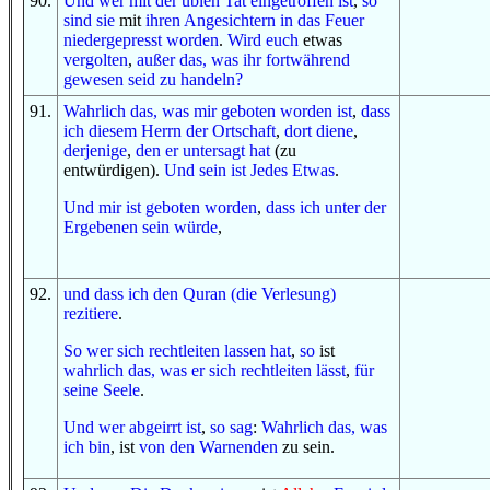
90
.
U
nd
wer
mit
der üblen Tat
eingetroffen ist
,
so
sind sie
mit
ihren Angesichtern
in
das Feuer
niedergepresst worden
.
Wird euch
etwas
vergolten
,
außer
das, was
ihr fortwährend
gewesen seid zu
handeln
?
91
.
Wahrlich das, was
mir geboten worden ist
,
dass
ich
diesem
Herrn
der Ortschaft
,
dort
diene
,
derjenige
,
den er untersagt hat
(zu
entwürdigen).
Und
sein ist
Jedes
Etwas
.
Und
mir ist geboten worden
,
dass
ich
unter
der
Ergebenen
sein würde
,
92
.
und
dass
ich
den Quran (die Verlesung)
rezitiere
.
So
wer
sich rechtleiten lassen hat
,
so
ist
wahrlich das, was
er sich rechtleiten lässt
,
für
seine Seele
.
Und
wer
abgeirrt ist
,
so
sag
:
Wahrlich das, was
ich bin
, ist
von
den Warnenden
zu sein.