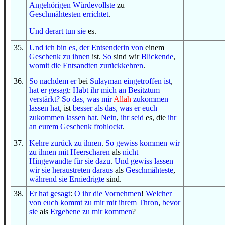
Angehörigen
Würdevollste
zu
Geschmähtesten
errichtet
.
Und
derart
tun sie
es.
35
.
Und
ich bin es, der
Entsenderin
von
einem
Geschenk
zu ihnen
ist.
So
sind wir
Blickende
,
womit
die Entsandten
zurückkehren
.
36
.
So
nachdem
er
bei
Sulayman
eingetroffen ist
,
hat er gesagt
:
Habt ihr mich
an
Besitztum
verstärkt
?
So
das, was
mir
Allah
zukommen
lassen hat
, ist
besser
als das, was
er euch
zukommen lassen hat
.
Nein
,
ihr seid
es, die
ihr
an
eurem Geschenk
frohlockt
.
37
.
Kehre zurück
zu ihnen
.
So
gewiss
kommen wir
zu ihnen
mit
Heerscharen
als
nicht
Hingewandte
für sie
dazu
.
Und
gewiss
lassen
wir sie heraustreten
daraus
als
Geschmähteste
,
während sie
Erniedrigte
sind.
38
.
Er hat gesagt
:
O
ihr
die Vornehmen
!
Welcher
von euch
kommt zu mir
mit
ihrem Thron
,
bevor
sie
als
Ergebene
zu mir kommen
?