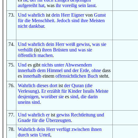
aufgereiht hat
, was
ihr voreilig sein lasst
.
73
.
U
nd
wahrlich
ist
dein Herr
Eigner
von
Gunst
für
die Menschheit
.
Jedoch
sind
ihre Meisten
nicht
dankbar
.
74
.
U
nd
wahrlich
dein Herr
weiß
gewiss
,
was
sie
verhüllt
(in)
ihren Brüsten
und
was
sie
öffentlich machen
.
75
.
U
nd
es gibt
nichts
unter
Abwesendem
innerhalb
dem Himmel
und
der Erde
,
ohne
dass
es
innerhalb
einem
offensichtlichen
Buch
steht.
76
.
Wahrlich
dieses dort
ist
der Quran (die
Verlesung)
.
Er erzählt
für
Kinder
Israils
Meiste
desjenigen
,
worüber
sie
es
sind
,
die
darin
uneins sind
.
77
.
U
nd
wahrlich er
ist
gewiss
Rechtleitung
und
Gnade
für
die Überzeugten
.
78
.
Wahrlich
dein Herr
verfügt
zwischen ihnen
durch
sein Urteil
,