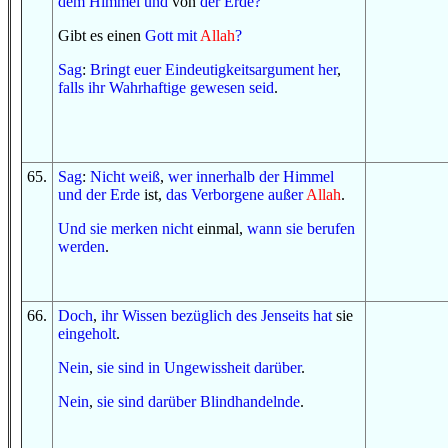
dem Himmel
und
von
der Erde
?
Gibt es einen
Gott
mit
Allah
?
Sag
:
Bringt
euer Eindeutigkeitsargument
her
,
falls
ihr
Wahrhaftige
gewesen seid
.
65
.
Sag
:
Nicht
weiß
,
wer
innerhalb
der Himmel
und
der Erde
ist,
das Verborgene
außer
Allah
.
U
nd
sie merken
nicht
einmal,
wann
sie berufen
werden
.
66
.
Doch
,
ihr Wissen
bezüglich
des Jenseits
hat
sie
eingeholt
.
Nein
,
sie sind
in
Ungewissheit
darüber
.
Nein
,
sie sind
darüber
Blindhandelnde
.