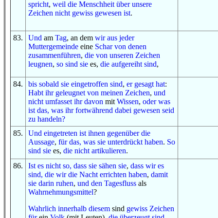
spricht
,
weil
die Menschheit
über
unsere
Zeichen
nicht
gewiss
gewesen ist
.
83
.
U
nd
am
Tag
, an dem
wir
aus
jeder
Muttergemeinde
eine
Schar
von denen
zusammenführen
,
die
von
unseren Zeichen
leugnen
,
so
sind sie
es,
die aufgereiht sind
,
84
.
bis
sobald
sie eingetroffen sind
,
er gesagt hat
:
Habt ihr geleugnet
von
meinen Zeichen
,
und
nicht
umfasset ihr
davon
mit
Wissen
,
oder was
ist das, was
ihr fortwährend dabei gewesen seid
zu
handeln
?
85
.
U
nd
eingetreten ist
ihnen gegenüber
die
Aussage
,
für das, was
sie unterdrückt haben
.
So
sind sie
es,
die
nicht
artikulieren
.
86
.
Ist es nicht so, dass
sie sähen sie
,
dass wir es
sind, die
wir
die Nacht
errichten haben
,
damit
sie
darin
ruhen
,
und
den Tagesfluss
als
Wahrnehmungsmittel
?
Wahrlich
innerhalb
diesem
sind
gewiss
Zeichen
für
ein
Volk
(mit Leuten),
die überzeugt sind
.