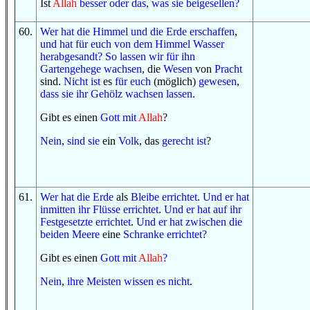
Ist
Allah
besser
oder das, was
sie beigesellen
?
60
.
Wer
hat
die Himmel
und
die Erde
erschaffen
,
und
hat
für euch
von
dem Himmel
Wasser
herabgesandt
?
So
lassen wir
für ihn
Gartengehege
wachsen
, die
Wesen
von
Pracht
sind.
Nicht
ist
es
für euch
(möglich)
gewesen
,
dass
sie
ihr Gehölz
wachsen lassen
.
Gibt es einen
Gott
mit
Allah
?
Nein
,
sind sie
ein
Volk
, das
gerecht ist
?
61
.
Wer
hat
die Erde
als
Bleibe
errichtet
.
Und
er hat
inmitten ihr
Flüsse
errichtet
.
Und
er hat
auf ihr
Festgesetzte
errichtet
.
Und
er hat
zwischen
die
beiden Meere
eine
Schranke
errichtet
?
Gibt es einen
Gott
mit
Allah
?
Nein
,
ihre Meisten
wissen es
nicht
.