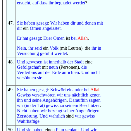
ersucht
,
auf dass
ihr begnadet werdet
?
47
.
Sie haben gesagt
:
Wir haben
dir
und
denen
mit
dir
ein
Omen angelastet
.
Er hat gesagt
:
Euer Omen
ist
bei
Allah
.
Nein
,
ihr seid
ein
Volk
(mit Leuten), die
ihr in
Versuchung geführt werdet
.
48
.
Und
gewesen ist
innerhalb
der Stadt
eine
Gefolgschaft
mit
neun
(Personen),
die
Verderbnis
auf
der Erde
anrichten
.
Und
nicht
versöhnen sie
.
49
.
Sie haben gesagt
:
Schwört einander
bei
Allah
.
Gewiss
verschwören wir uns nächtlich gegen
ihn
und
seine Angehörigen
.
Daraufhin
sagten
wir (in der Tat)
gewiss
zu
seinem Beschützer
:
Nicht
haben wir bezeugt
seiner Angehörigen
Zerstörung
.
Und
wahrlich
sind
wir
gewiss
Wahrhaftige
.
50
.
Und
sie haben
einen
Plan geplant
.
Und
wir