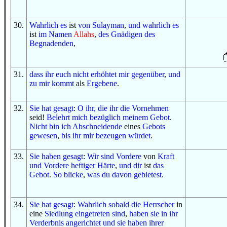
30
.
Wahrlich es
ist
von
Sulayman
,
und
wahrlich es
ist
im
Namen
Allahs
,
des Gnädigen
des
Begnadenden
,
31
.
d
ass
ihr euch
nicht
erhöhtet
mir gegenüber
,
und
zu mir kommt
als
Ergebene
.
32
.
Sie hat gesagt
:
O
ihr, die ihr
die Vornehmen
seid!
Belehrt mich
bezüglich
meinem Gebot
.
Nicht
bin ich
Abschneidende
eines
Gebots
gewesen
,
bis
ihr mir bezeugen würdet
.
33
.
Sie haben gesagt
:
Wir sind
Vordere
von
Kraft
und
Vordere
heftiger
Härte
,
und
dir
ist
das
Gebot
.
So
blicke
,
was
du
davon
gebietest
.
34
.
Sie hat gesagt
:
Wahrlich
sobald
die Herrscher
in
eine
Siedlung
eingetreten sind
,
haben sie in ihr
Verderbnis angerichtet
und
sie haben
ihrer