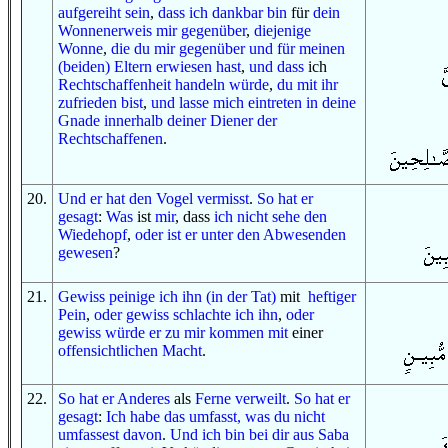
aufgereiht sein
,
dass
ich dankbar bin
für
dein
Wonnenerweis
mir gegenüber
,
diejenige
Wonne
,
die
du
mir gegenüber
und
für
meinen
(beiden) Eltern
erwiesen hast
,
und
dass
ich
Rechtschaffenheit
handeln würde
,
du mit ihr
zufrieden bist
,
und
lasse mich eintreten
in
deine
Gnade
innerhalb
deiner Diener
der
Rechtschaffenen
.
20
.
Und
er hat
den Vogel
vermisst
.
So
hat er
gesagt
:
Was
ist
mir
, dass
ich
nicht
sehe
den
Wiedehopf
,
oder
ist er
unter
den Abwesenden
gewesen
?
21
.
Gewiss
peinige ich ihn (in der Tat)
mit
heftiger
Pein
,
oder
gewiss
schlachte ich ihn
,
oder
gewiss
würde er zu mir kommen
mit
einer
offensichtlichen
Macht
.
22
.
So
hat er
Anderes
als
Ferne
verweilt
.
So
hat er
gesagt
:
Ich habe
das
umfasst
, was
du
nicht
umfassest
davon
.
Und
ich bin bei dir
aus
Saba