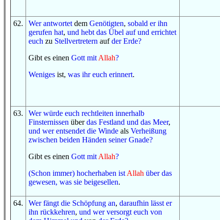
62
.
Wer
antwortet
dem
Genötigten
,
sobald
er ihn
gerufen hat
,
und
hebt
das Übel
auf
und
errichtet
euch
zu
Stellvertretern
auf
der Erde
?
Gibt es einen
Gott
mit
Allah
?
Weniges
ist,
was
ihr
euch erinnert
.
63
.
Wer
würde euch rechtleiten
innerhalb
Finsternissen
über
das Festland
und
das Meer
,
und
wer
entsendet
die Winde
als
Verheißung
zwischen
beiden Händen
seiner Gnade
?
Gibt es einen
Gott
mit
Allah
?
(Schon immer) hocherhaben ist
Allah
über das
gewesen
, was
sie beigesellen
.
64
.
Wer
fängt
die Schöpfung
an
,
daraufhin
lässt er
ihn rückkehren
,
und
wer
versorgt euch
von