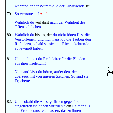
während er
der Würdevolle
der Allwissende
ist.
79
.
So
vertraue
auf
Allah
.
W
ahrlich du
verfährst
nach
der Wahrheit
des
Offensichtlichen
.
80
.
Wahrlich du
bist es, der
du
nicht
hören lässt
die
Verstorbenen
,
und
nicht
lässt du
die Tauben
den
Ruf
hören
,
sobald
sie sich
als
Rückenkehrende
abgewandt haben
.
81
.
U
nd
nicht
bist du
Rechtleiter
für
die Blinden
aus
ihrer Irreleitung
.
Niemand
lässt du hören
,
außer
den, der
überzeugt ist
von
unseren Zeichen
.
So
sind sie
Ergebene
.
82
.
U
nd
sobald
die Aussage
ihnen gegenüber
eingetreten ist
,
haben wir
für sie
ein
Reittier
aus
der Erde
heraustreten lassen
,
das zu ihnen