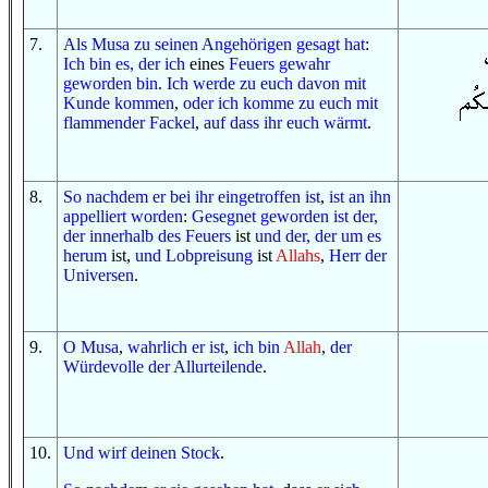
7
.
Als
Musa
zu
seinen Angehörigen
gesagt hat
:
Ich bin es, der
ich
eines
Feuers
gewahr
geworden bin
.
Ich werde zu euch
davon
mit
Kunde
kommen
,
oder
ich komme zu euch
mit
flammender
Fackel
,
auf dass
ihr euch wärmt
.
8
.
So
nachdem
er bei ihr eingetroffen ist
,
ist an ihn
appelliert worden
:
Gesegnet geworden ist
der,
der
innerhalb
des Feuers
ist
und
der, der
um es
herum
ist
,
und
Lobpreisung
ist
Allahs
,
Herr
der
Universen
.
9
.
O
Musa
,
wahrlich er ist
,
ich bin
Allah
,
der
Würdevolle
der Allurteilende
.
10
.
Und
wirf
deinen Stock
.