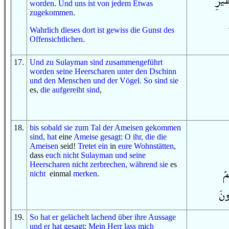
worden
.
Und
uns ist
von
jedem
Etwas
zugekommen
.
Wahrlich
dieses dort
ist
gewiss
die Gunst
des
Offensichtlichen
.
17
.
Und
zu
Sulayman
sind zusammengeführt
worden
seine Heerscharen
unter
den Dschinn
und
den Menschen
und
der Vögel.
So
sind sie
es,
die aufgereiht sind
,
18
.
bis
sobald
sie
zum
Tal
der Ameisen
gekommen
sind
,
hat
eine
Ameise
gesagt
:
O
ihr, die
die
Ameisen
seid!
Tretet ein
in
eure Wohnstätten
,
dass
euch
nicht
Sulayman
und
seine
Heerscharen
nicht
zerbrechen
,
während sie
es
nicht
einmal
merken
.
19
.
So
hat er gelächelt
lachend
über
ihre Aussage
und
er hat gesagt
:
Mein Herr
lass mich