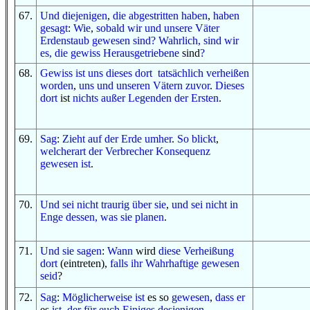
67
.
Und
diejenigen
,
die abgestritten haben
,
haben
gesagt
:
Wie
,
sobald
wir
und
unsere Väter
Erdenstaub
gewesen sind
?
Wahrlich, sind wir
es, die
gewiss
Herausgetriebene
sind
?
68
.
Gewiss
ist uns
dieses dort
tatsächlich
verheißen
worden
,
uns
und
unseren Vätern
zuvor
.
Dieses
dort
ist
nichts außer
Legenden
der Ersten
.
69
.
Sag
:
Zieht
auf
der Erde
umher
.
So
blickt
,
welcherart
der Verbrecher
Konsequenz
gewesen ist
.
70
.
U
nd
sei
nicht
traurig
über sie
,
und
sei
nicht
in
Enge
dessen, was
sie planen
.
71
.
U
nd
sie sagen
:
Wann
wird
diese
Verheißung
dort
(eintreten),
falls
ihr
Wahrhaftige
gewesen
seid
?
72
.
Sag
:
Möglicherweise ist
es so
gewesen
,
dass
er
es
ist
,
der
für euch
Einiges
desjenigen