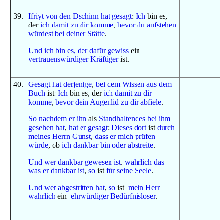
39
.
Ifriyt
von
den Dschinn
hat gesagt
:
Ich
bin es,
der
ich
damit
zu dir komme
,
bevor
du aufstehen
würdest
bei
deiner Stätte
.
U
nd
ich bin es, der
dafür
gewiss
ein
vertrauenswürdiger
Kräftiger
ist.
40
.
Gesagt hat
derjenige
,
bei dem
Wissen
aus
dem
Buch
ist
:
Ich
bin es, der
ich
damit
zu dir
komme
,
bevor
dein Augenlid
zu dir
abfiele
.
So
nachdem
er ihn
als
Standhaltendes
bei ihm
gesehen hat
,
hat er gesagt
:
Dieses dort
ist
durch
meines Herrn
Gunst
,
dass
er mich prüfen
würde
, ob
ich dankbar bin
oder
abstreite
.
Und
wer
dankbar gewesen ist
,
wahrlich das,
was
er dankbar ist
,
so
ist
für
seine Seele
.
Und
wer
abgestritten hat
,
so
ist
mein Herr
wahrlich
ein
ehrwürdiger
Bedürfnisloser
.