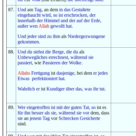
87
.
U
nd
am
Tag
, an dem
in
das Gestaltete
eingehaucht wird
,
so
ist erschrocken
,
der
innerhalb
der Himmel
und
der
auf
der Erde
,
außer
wen
Allah
gewollt hat
.
U
nd
jeder
sind zu ihm
als
Niedergezwungene
gekommen
.
88
.
U
nd
du siehst
die Berge
,
die du
als
Unbewegliches
errechnest
,
während sie
passiert
, wie
Passieren
der Wolke
.
Allahs
Fertigung
ist
dasjenige
, bei dem
er
jedes
Etwas
perfektioniert hat
.
Wahrlich er
ist
Kundiger
über das, was
ihr tut
.
89
.
Wer
eingetroffen ist
mit
der guten Tat
,
so
ist es
für ihn
besser
als sie
,
während sie
vor
dem, dass
sie
an
jenem Tag
vor
Schrecken
Gesicherte
sind.