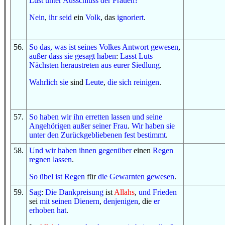
Lust
unter Ausschluss
der Frauen
?
Nein
,
ihr seid
ein
Volk
, das
ignoriert
.
56
.
So
das, was
ist
seines Volkes
Antwort
gewesen
,
außer
dass
sie gesagt haben
:
Lasst
Luts
Nächsten
heraustreten
aus
eurer Siedlung
.
Wahrlich sie
sind
Leute
,
die sich reinigen
.
57
.
So
haben wir ihn erretten lassen
und
seine
Angehörigen
außer
seiner Frau
.
Wir haben sie
unter
den Zurückgebliebenen
fest bestimmt
.
58
.
Und
wir haben
ihnen gegenüber
einen
Regen
regnen lassen
.
So
übel ist
Regen
für
die Gewarnten
gewesen
.
59
.
Sag
:
Die Dankpreisung
ist
Allahs
,
und
Frieden
sei
mit
seinen Dienern
,
denjenigen
, die
er
erhoben hat
.