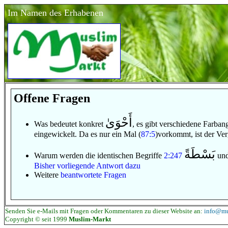
Im Namen des Erhabenen
Offene Fragen
أَحْوَىٰ
Was bedeutet konkret
, es gibt verschiedene Farba
eingewickelt. Da es nur ein Mal (
87:5
)vorkommt, ist der Ver
بَسْطَةً
Warum werden die identischen Begriffe
2:247
un
Bisher vorliegende Antwort dazu
Weitere
beantwortete Fragen
Senden Sie e-Mails mit Fragen oder Kommentaren zu dieser Website an:
info@mu
Copyright © seit 1999
Muslim-Markt