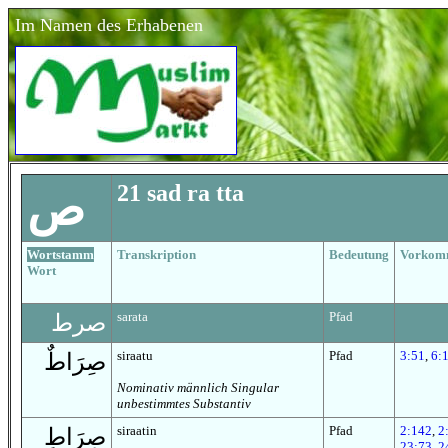
Im Namen des Erhabenen
21
sad ra tta
ص
Wortstamm
Transkription
Bedeutung
Vorkom
Wort
sarata
Pfad
صرط
siraatu
Pfad
3:51
,
6:
صِرَاطٌ
Nominativ männlich Singular
unbestimmtes Substantiv
siraatin
Pfad
2:142
,
2
صِرَاطٍ
23:73
,
2