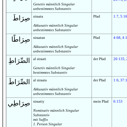
Genetiv männlich Singular
unbestimmtes Substantiv
siraata
Pfad
1:7
,
5:1
صِرَاطَ
Akkusativ männlich Singular
unbestimmtes Substantiv
siraatan
Pfad
4:68
,
4:
صِرَاطًا
Akkusativ männlich Singular
unbestimmtes Substantiv
al siraati
der Pfad
20:135
,
الصِّرَاطِ
Genetiv männlich Singular
bestimmtes Substantiv
al siraata
der Pfad
1:6
,
37:
الصِّرَاطَ
Akkusativ männlich Singular
unbestimmtes Substantiv
siraatiy
mein Pfad
6:153
صِرَاطِي
Nominativ männlich Singular
Substantiv
mit Suffix
1. Person Singular