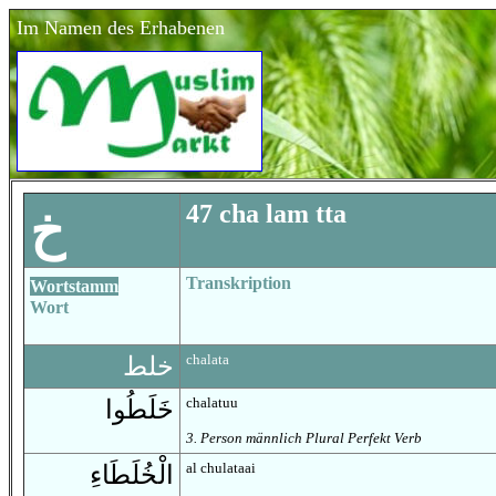
Im Namen des Erhabenen
47 cha lam
tta
خ
Transkription
Wortstamm
Wort
chalata
خلط
chalatuu
خَلَطُوا
3. Person männlich Plural Perfekt Verb
al chulataai
الْخُلَطَاءِ