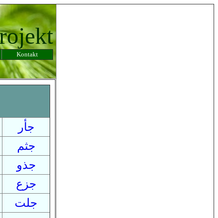
rojekt
Kontakt
جأر
جثم
جذو
جزع
جلت