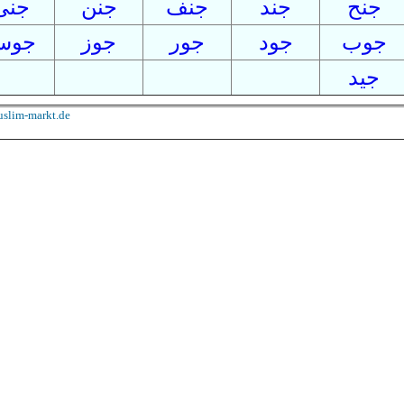
جنح
جند
جنف
جنن
جنى
جوب
جود
جور
جوز
جوس
جيد
slim-markt.de