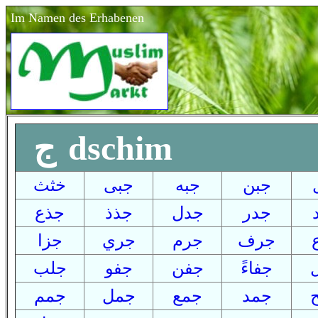
Im Namen des Erhabenen
ج dschim
جبن
جبه
جبى
خثث
جدر
جدل
جذذ
جذع
جرف
جرم
جري
جزا
جفاءً
جفن
جفو
جلب
جمد
جمع
جمل
جمم