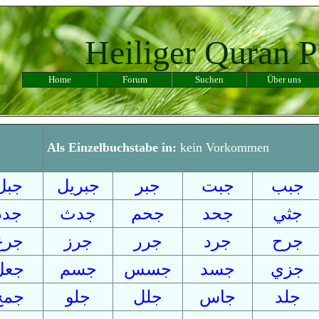
Heiliger Quran P
Home
Forum
Suchen
Über uns
Als Einzelbuchstabe in:
kein Vorkommen
جبب
جبت
جبر
جبريل
جبل
جثي
جحد
جحم
جدث
جدد
جرح
جرد
جرر
جرز
جرع
جزي
جسد
جسس
جسم
جعل
جلد
جاس
جلل
جلو
جمح