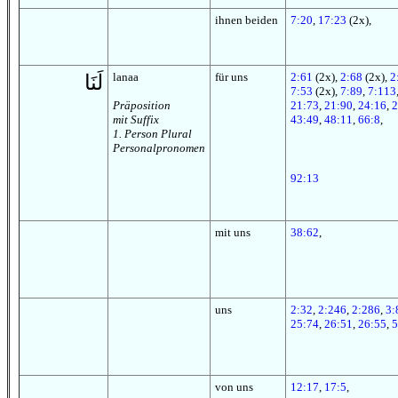
ihnen beiden
7:20
,
17:23
(2x),
lanaa
für uns
2:61
(2x),
2:68
(2x),
2
لَنَا
7:53
(2x),
7:89
,
7:113
Präposition
21:73
,
21:90
,
24:16
,
2
mit Suffix
43:49
,
48:11
,
66:8
,
1. Person Plural
Personalpronomen
92:13
mit uns
38:62
,
uns
2:32
,
2:246
,
2:286
,
3:
25:74
,
26:51
,
26:55
,
5
von uns
12:17
,
17:5
,