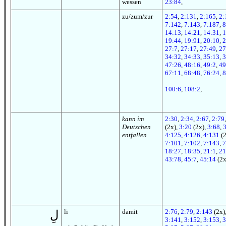
wessen
23:84
,
zu/zum/zur
2:54
,
2:131
,
2:165
,
2:
7:142
,
7:143
,
7:187
,
8
14:13
,
14:21
,
14:31
,
1
19:44
,
19:91
,
20:10
,
2
27:7
,
27:17
,
27:49
,
27
34:32
,
34:33
,
35:13
,
3
47:26
,
48:16
,
49:2
,
49
67:11
,
68:48
,
76:24
,
8
100:6
,
108:2
,
kann im
2:30
,
2:34
,
2:67
,
2:79
Deutschen
(2x),
3:20
(2x),
3:68
,
entfallen
4:125
,
4:126
,
4:131
(2
7:101
,
7:102
,
7:143
,
7
18:27
,
18:35
,
21:1
,
21
43:78
,
45:7
,
45:14
(2x
li
damit
2:76
,
2:79
,
2:143
(2x)
لِ
3:141
,
3:152
,
3:153
,
3