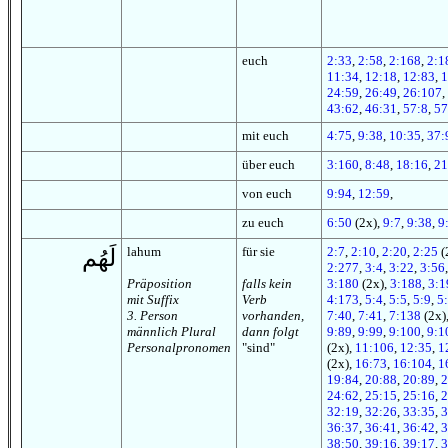
euch
2:33
,
2:58
,
2:168
,
2:1
11:34
,
12:18
,
12:83
,
1
24:59
,
26:49
,
26:107
,
43:62
,
46:31
,
57:8
,
57
mit euch
4:75
,
9:38
,
10:35
,
37:
über euch
3:160
,
8:48
,
18:16
,
21
von euch
9:94
,
12:59
,
zu euch
6:50
(2x),
9:7
,
9:38
,
9
lahum
für sie
2:7
,
2:10
,
2:20
,
2:25
(
لَهُم
2:277
,
3:4
,
3:22
,
3:56
Präposition
falls kein
3:180
(2x),
3:188
,
3:1
mit Suffix
Verb
4:173
,
5:4
,
5:5
,
5:9
,
5
3. Person
vorhanden,
7:40
,
7:41
,
7:138
(2x)
männlich Plural
dann folgt
9:89
,
9:99
,
9:100
,
9:1
Personalpronomen
"sind"
(2x),
11:106
,
12:35
,
1
(2x),
16:73
,
16:104
,
1
19:84
,
20:88
,
20:89
,
2
24:62
,
25:15
,
25:16
,
2
32:19
,
32:26
,
33:35
,
3
36:37
,
36:41
,
36:42
,
3
38:50
,
39:16
,
39:17
,
3