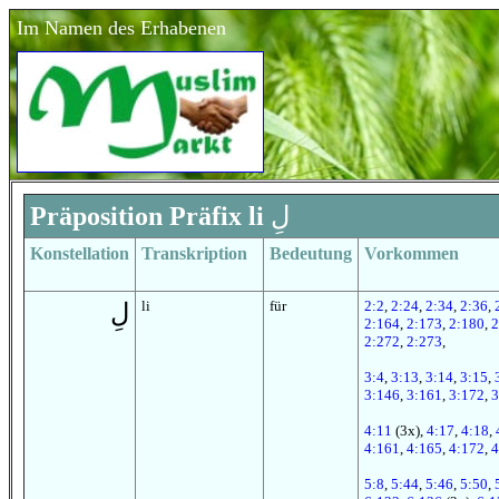
Im Namen des Erhabenen
Präposition Präfix li
لِ
Konstellation
Transkription
Bedeutung
Vorkommen
li
für
2:2
,
2:24
,
2:34
,
2:36
,
لِ
2:164
,
2:173
,
2:180
,
2
2:272
,
2:273
,
3:4
,
3:13
,
3:14
,
3:15
,
3:146
,
3:161
,
3:172
,
3
4:11
(3x),
4:17
,
4:18
,
4:161
,
4:165
,
4:172
,
4
5:8
,
5:44
,
5:46
,
5:50
,