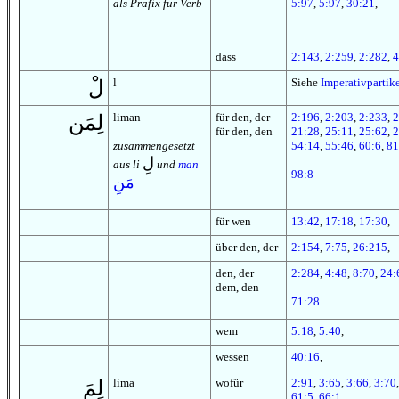
als Präfix für Verb
5:97
,
5:97
,
30:21
,
dass
2:143
,
2:259
,
2:282
,
4
l
Siehe
Imperativpartik
لْ
liman
für den, der
2:196
,
2:203
,
2:233
,
2
لِمَن
für den, den
21:28
,
25:11
,
25:62
,
2
zusammengesetzt
54:14
,
55:46
,
60:6
,
81
لِ
aus li
und
man
98:8
مَنِ
für wen
13:42
,
17:18
,
17:30
,
über den, der
2:154
,
7:75
,
26:215
,
den, der
2:284
,
4:48
,
8:70
,
24:
dem, den
71:28
wem
5:18
,
5:40
,
wessen
40:16
,
lima
wofür
2:91
,
3:65
,
3:66
,
3:70
لِمَ
61:5
,
66:1
,