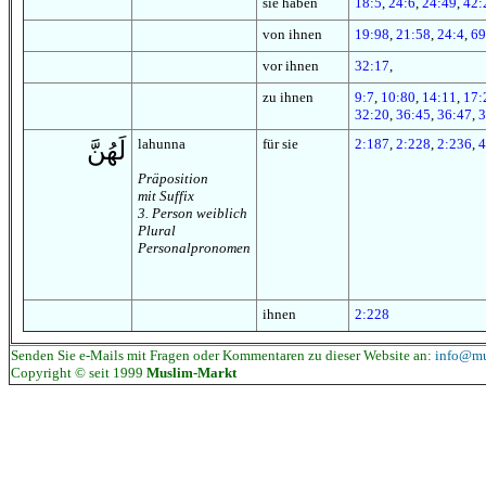
sie haben
18:5
,
24:6
,
24:49
,
42:
von ihnen
19:98
,
21:58
,
24:4
,
69
vor ihnen
32:17
,
zu ihnen
9:7
,
10:80
,
14:11
,
17:
32:20
,
36:45
,
36:47
,
3
lahunna
für sie
2:187
,
2:228
,
2:236
,
4
لَهُنَّ
Präposition
mit Suffix
3. Person weiblich
Plural
Personalpronomen
ihnen
2:228
Senden Sie e-Mails mit Fragen oder Kommentaren zu dieser Website an:
info@mu
Copyright © seit 1999
Muslim-Markt