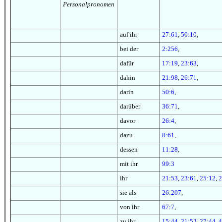
Personalpronomen
auf ihr
27:61
,
50:10
,
bei der
2:256
,
dafür
17:19
,
23:63
,
dahin
21:98
,
26:71
,
darin
50:6
,
darüber
36:71
,
davor
26:4
,
dazu
8:61
,
dessen
11:28
,
mit ihr
99:3
ihr
21:53
,
23:61
,
25:12
,
2
sie als
26:207
,
von ihr
67:7
,
zu ihr
15:44
,
21:52
,
27:44
,
4