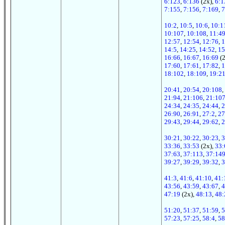
6:123
,
6:136
(2x),
6:1
7:155
,
7:156
,
7:169
,
7
10:2
,
10:5
,
10:6
,
10:1
10:107
,
10:108
,
11:4
12:57
,
12:54
,
12:76
,
1
14:5
,
14:25
,
14:52
,
15
16:66
,
16:67
,
16:69
(2
17:60
,
17:61
,
17:82
,
1
18:102
,
18:109
,
19:2
20:41
,
20:54
,
20:108
,
21:94
,
21:106
,
21:10
24:34
,
24:35
,
24:44
,
2
26:90
,
26:91
,
27:2
,
27
29:43
,
29:44
,
29:62
,
2
30:21
,
30:22
,
30:23
,
3
33:36
,
33:53
(2x),
33:
37:63
,
37:113
,
37:14
39:27
,
39:29
,
39:32
,
3
41:3
,
41:6
,
41:10
,
41:
43:56
,
43:59
,
43:67
,
4
47:19
(2x),
48:13
,
48:
51:20
,
51:37
,
51:59
,
5
57:23
,
57:25
,
58:4
,
58