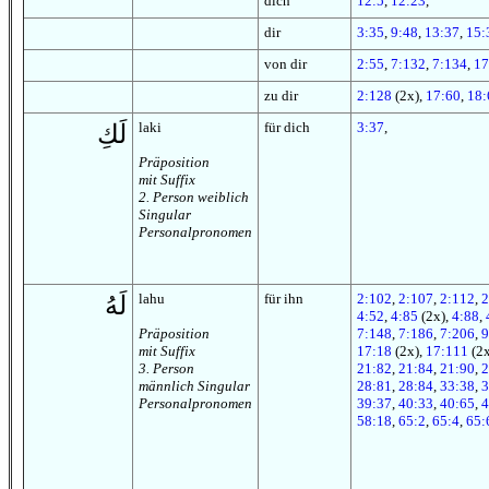
dich
12:5
,
12:23
,
dir
3:35
,
9:48
,
13:37
,
15:
von dir
2:55
,
7:132
,
7:134
,
17
zu dir
2:128
(2x),
17:60
,
18:
laki
für dich
3:37
,
لَكِ
Präposition
mit Suffix
2. Person weiblich
Singular
Personalpronomen
lahu
für ihn
2:102
,
2:107
,
2:112
,
2
لَهُ
4:52
,
4:85
(2x),
4:88
,
Präposition
7:148
,
7:186
,
7:206
,
9
mit Suffix
17:18
(2x),
17:111
(2x
3. Person
21:82
,
21:84
,
21:90
,
2
männlich Singular
28:81
,
28:84
,
33:38
,
3
Personalpronomen
39:37
,
40:33
,
40:65
,
4
58:18
,
65:2
,
65:4
,
65: