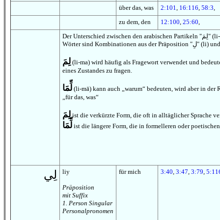
über das, was
2:101
,
16:116
,
58:3
,
zu dem, den
12:100
,
25:60
,
Der Unterschied zwischen den arabischen Partikeln "لِمَ" (li-ma) und "لِّمَا" (li-mā) liegt hauptsächlich in ihrer Anwendung und Bedeutung im Satz. Beide
لِمَ
(li-ma) wird häufig als Fragewort verwendet und bedeu
eines Zustandes zu fragen.
لِّمَا
(li-mā) kann auch „warum“ bedeuten, wird aber in der 
„für das, was“
لِمَ
ist die verkürzte Form, die oft in alltäglicher Sprache v
لِّمَا
ist die längere Form, die in formelleren oder poetisch
liy
für mich
3:40
,
3:47
,
3:79
,
5:11
لِي
Präposition
mit Suffix
1. Person Singular
Personalpronomen