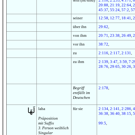
sein (ist/sind)
2:116
,
2:255
,
4:171
,
6
20:88
,
21:19
,
22:64
,
2
45:37
,
55:24
,
57:2
,
57
seiner
12:58
,
12:77
,
18:41
,
2
über ihn
29:62
,
von ihm
20:71
,
23:38
,
26:49
,
2
vor ihn
38:72
,
zu
2:116
,
2:117
,
2:131
,
zu ihm
2:139
,
3:47
,
3:59
,
7:2
28:76
,
29:65
,
30:26
,
3
Begriff
2:178
,
entfällt im
Deutschen
laha
für sie
2:134
,
2:141
,
2:286
,
4
لَهَا
36:38
,
36:40
,
38:15
,
5
Präposition
mit Suffix
99:5
,
3. Person weiblich
Singular