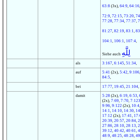
63:8
(3x),
64:9
,
64:16
72:9
,
72:15
,
73:20
,
74
77:28
,
77:34
,
77:37
,
7
81:27
,
82:19
,
83:1
,
83
104:1
,
106:1
,
107:4
,
لِلَّهِ
Siehe auch
als
3:167
,
6:145
,
51:34
,
auf
5:41
(2x),
5:42
,
9:106
84:5
,
bei
17:77
,
19:45
,
21:104
,
damit
5:28
(2x),
6:19
,
6:53
,
(2x),
7:69
,
7:70
,
7:12
9:96
,
9:122
(2x),
10:4
14:1
,
14:10
,
14:30
,
14
17:12
(2x),
17:41
,
17:
20:39
,
20:57
,
20:84
,
2
27:86
,
28:10
,
28:13
,
2
39:12
,
40:42
,
40:61
,
4
48:9
,
48:25
,
48:28
,
49