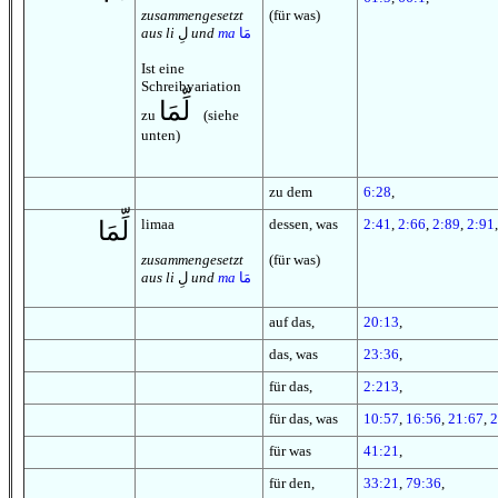
zusammengesetzt
(für was)
aus li
لِ
und
ma
مَا
Ist eine
Schreibvariation
لِّمَا
zu
(siehe
unten)
zu dem
6:28
,
limaa
dessen, was
2:41
,
2:66
,
2:89
,
2:91
لِّمَا
zusammengesetzt
(für was)
aus li
لِ
und
ma
مَا
auf das,
20:13
,
das, was
23:36
,
für das,
2:213
,
für das, was
10:57
,
16:56
,
21:67
,
2
für was
41:21
,
für den,
33:21
,
79:36
,