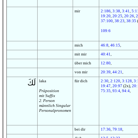
mir
2:186
,
3:38
,
3:41
,
5:1
19:20
,
20:25
,
20:26
,
2
37:100
,
38:23
,
38:35
109:6
mich
46:8
,
46:15
,
mit mir
40:41
,
über mich
12:80
,
von mir
20:39
,
44:21
,
laka
für dich
2:30
,
2:120
,
3:128
,
3:
لَكَ
19:47
,
20:97
(2x),
20:
Präposition
75:35
,
93:4
,
94:4
,
mit Suffix
2. Person
männlich Singular
Personalpronomen
bei dir
17:36
,
79:18
,