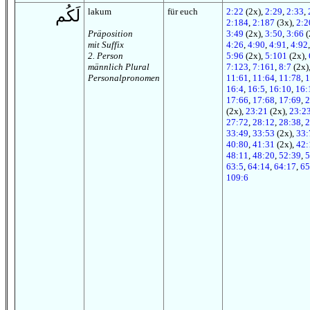
lakum
für euch
2:22
(2x),
2:29
,
2:33
,
لَكُم
2:184
,
2:187
(3x),
2:2
Präposition
3:49
(2x),
3:50
,
3:66
(
mit Suffix
4:26
,
4:90
,
4:91
,
4:92
2. Person
5:96
(2x),
5:101
(2x),
männlich Plural
7:123
,
7:161
,
8:7
(2x)
Personalpronomen
11:61
,
11:64
,
11:78
,
1
16:4
,
16:5
,
16:10
,
16:
17:66
,
17:68
,
17:69
,
2
(2x),
23:21
(2x),
23:2
27:72
,
28:12
,
28:38
,
2
33:49
,
33:53
(2x),
33:
40:80
,
41:31
(2x),
42:
48:11
,
48:20
,
52:39
,
5
63:5
,
64:14
,
64:17
,
65
109:6