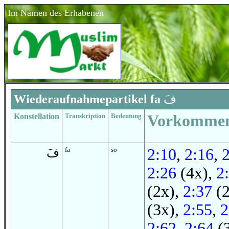
Im Namen des Erhabenen
Wiederaufnahmepartikel fa
فَ
Konstellation
Transkription
Bedeutung
Vorkomme
fa
so
2:10
,
2:16
,
فَ
2:26
(4x),
2
(2x),
2:37
(2
(3x),
2:55
,
2
2:62
,
2:64
(