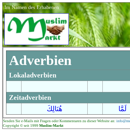
Im Namen des Erhabenen
Adverbien
Lokaladverbien
Zeitadverbien
لَمَّا
هُنَالِكَ
Senden Sie e-Mails mit Fragen oder Kommentaren zu dieser Website an:
info@mu
Copyright © seit 1999
Muslim-Markt