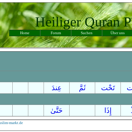
Heiliger Quran P
Home
Forum
Suchen
Über uns
ت
تَحْت
ثَمَّ
عِندَ
إِذَا
حَتَّىٰ
slim-markt.de