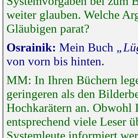
Systemvorgaben bei zum Be
weiter glauben. Welche Ar
Gläubigen parat?
Osrainik:
Mein Buch
„Lü
von vorn bis hinten.
MM: In Ihren Büchern legen
geringeren als den Bilderb
Hochkarätern an. Obwohl I
entsprechend viele Leser ü
Systemleute informiert werd