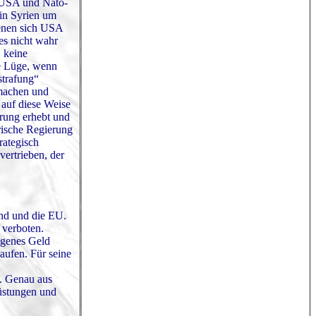
r USA und Nato-
in Syrien um
denen sich USA
es nicht wahr
, keine
se Lüge, wenn
strafung“
 machen und
auf diese Weise
erung erhebt und
yrische Regierung
rategisch
vertrieben, der
and und die EU.
verboten.
igenes Geld
aufen. Für seine
. Genau aus
üstungen und