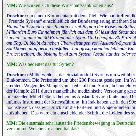
MM:
Wie wirken sich diese Wirtschaftssanktionen aus?
Duschner:
In einem Kommentar mit dem Titel „Wie hart treffen die
„Freunde Syriens“ einschließlich der Bundesregierung mit ihren Sank
Handel mit Ländern der Region ist seit Beginn der Krise um 30 bis 
Milliarden Euro Einnahmen jährlich aus dem Öl lässt den Staat aber
kürzen – immerhin 30 Prozent aller Syrer. Und ebenfalls 30 Prozent
am Tag. Öl bleibt da neben Überweisungen von Auslands-Syrern die 
Sanktionen mag gering ausfallen. Langfristig könnten fehlende E
Protest treiben, die bislang loyal zum System Assad standen oder sc
MM:
Was bedeutet das für Syrien?
Duschner:
Mittlerweile ist das Sozialprodukt Syriens um weit über
Einkommen. Die Preise sind um über 200 Prozent gestiegen. Im Win
Geräten. Wegen des Mangels an Treibstoff und Strom, behandeln vi
der Kämpfe 2011 durch mangelhafte medizinische Versorgung gestor
finanziellen Mittel haben, fliehen ins Ausland. Syrien blutet aus. 
infames Instrument der Kriegsführung. Im Irak haben sie in den 90
höchste Zeit, dass wir Druck auf die Parteien und Abgeordneten i
aufzuheben. Das wäre ein entscheidender Schritt, die Leiden des sy
MM:
Die einstmals sehr lautstarke Friedensbewegung in Deutschlan
verstummt. Welche Ursachen hat das?