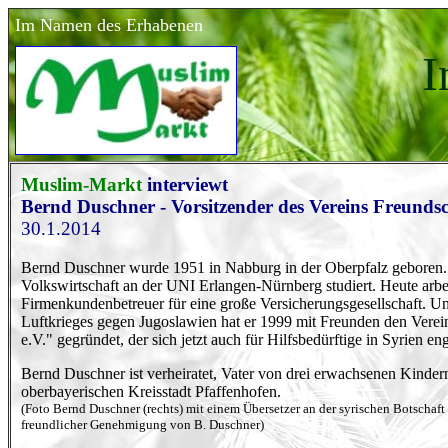
Im Namen des Erhabenen
I
Muslim-Markt
interviewt
Bernd Duschner - Vorsitzender des Vereins Freundsc
30.1.2014
Bernd Duschner wurde 1951 in Nabburg in der Oberpfalz geboren.
Volkswirtschaft an der UNI Erlangen-Nürnberg studiert. Heute arbeit
Firmenkundenbetreuer für eine große Versicherungsgesellschaft. U
Luftkrieges gegen Jugoslawien hat er 1999 mit Freunden den Verei
e.V." gegründet, der sich jetzt auch für Hilfsbedürftige in Syrien eng
Bernd Duschner ist verheiratet, Vater von drei erwachsenen Kindern
oberbayerischen Kreisstadt Pfaffenhofen.
(Foto Bernd Duschner (rechts) mit einem Übersetzer an der syrischen Botschaft (
freundlicher Genehmigung von B. Duschner)