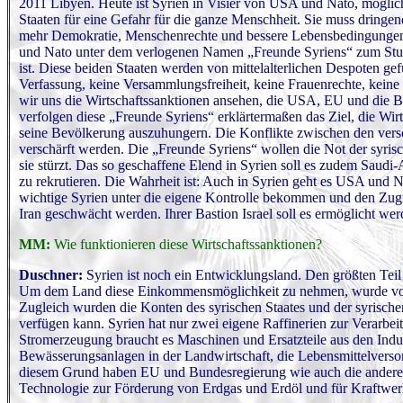
2011 Libyen. Heute ist Syrien in Visier von USA und Nato, möglich
Staaten für eine Gefahr für die ganze Menschheit. Sie muss drin
mehr Demokratie, Menschenrechte und bessere Lebensbedingungen 
und Nato unter dem verlogenen Namen „Freunde Syriens“ zum Sturz
ist. Diese beiden Staaten werden von mittelalterlichen Despoten ge
Verfassung, keine Versammlungsfreiheit, keine Frauenrechte, kein
wir uns die Wirtschaftssanktionen ansehen, die USA, EU und die B
verfolgen diese „Freunde Syriens“ erklärtermaßen das Ziel, die Wir
seine Bevölkerung auszuhungern. Die Konflikte zwischen den vers
verschärft werden. Die „Freunde Syriens“ wollen die Not der syris
sie stürzt. Das so geschaffene Elend in Syrien soll es zudem Saudi
zu rekrutieren. Die Wahrheit ist: Auch in Syrien geht es USA und N
wichtige Syrien unter die eigene Kontrolle bekommen und den Zugri
Iran geschwächt werden. Ihrer Bastion Israel soll es ermöglicht we
MM:
Wie funktionieren diese Wirtschaftssanktionen?
Duschner:
Syrien ist noch ein Entwicklungsland. Den größten Tei
Um dem Land diese Einkommensmöglichkeit zu nehmen, wurde von 
Zugleich wurden die Konten des syrischen Staates und der syrisch
verfügen kann. Syrien hat nur zwei eigene Raffinerien zur Verarbei
Stromerzeugung braucht es Maschinen und Ersatzteile aus den Indu
Bewässerungsanlagen in der Landwirtschaft, die Lebensmittelvers
diesem Grund haben EU und Bundesregierung wie auch die anderen
Technologie zur Förderung von Erdgas und Erdöl und für Kraftwer