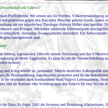
„Freundschaft mit Valjevo?
isstadt Pfaffenhofen. Wir setzen uns für Frieden, Völkerverständigung 
hr beispielsweise gegen den Bau einer Moschee gehetzt wurde, haben wi
taltung mit der islamischen Theologin Rabeya Müller durchgeführt. Di
ventionen und Kriegen. Wir haben zahlreiche Hilfstransporte durchgefüh
n ermöglicht, ehemalige Zwangsarbeiter unterstützt. Ein Schwerpunkt 
r Region untergebracht sind.
ment?
e hinweg Jugoslawien. Obwohl unsere Verfassung und das Völkerrec
e Regierung an dieser Aggression. Es ging ihr um die Vormachtstellung a
rden zerstört.
ung und Krieg wieder zu „normalen“ Mitteln deutscher Außenpolitik we
gen die Bombardierung Jugoslawiens protestiert und für die betroffen
r in die besonders stark bombardierte Stadt Valjevo Lebensmitteln, Med
edes Jahr im Sommer eine Schülergruppe aus Valjevo für eine Woche in
die Nato: Es folgte 2001 die Invasion und Besetzung Afghanistans, 2