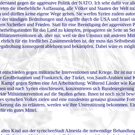
Widerstand gegen die aggressive Politik der NATO. Ich sehe dafür vor al
reten die überhebliche Auffassung, alle Völker und Staaten der Welt mü
 und dürften keine eigene Wege gehen. Sie werfen Syrien zudem autori
lge der ständigen Bedrohungen und Angriffe durch die USA und Israel s
rn Sicherheit und Frieden. Statt für eine Beendigung der aggressiven P
erheitsgarantien für das Land zu kämpfen, propagieren sie Seite an S
tärinterventionen ab, aber nur, weil sie den Umsturz mit anderen Mitt
rlich für ein friedliches Zusammenleben ist, der muss das Selbstbes
iegsdrohung konsequent ablehnen und bekämpfen. Dabei wäre es mögli
 entschieden gegen militärische Interventionen und Kriege. Ihr ist nur 
e Großbritannien und Frankreich, der Türkei, von Saudi-Arabien und K
em Kampf gegen Syrien eine Art Arbeitsteilung: Während Länder wie Ka
fnen und nach Syrien einschleusen, konzentrieren sich Bundesregierun
te Militärintervention auf die Straßen gehen. Ihnen ist noch nicht bewu
s syrischen Volkes zielen und eine mindestens genauso grausame For
ölkerung das zu erläutern, werden wir ihre Unterstützung bekommen. E
r ein gutes Mittel.
alten Kind aus der syrischenStadt Almeida die notwendige Behandlun