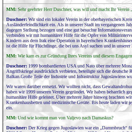
MM:
Sehr geehrter Herr Duschner, was will und macht Ihr Verein 
Duschner:
Wir sind ein lokaler Verein in der oberbayerischen Kre
Ausländerfeindlichkeit ein. Als in unserer Stadt im vergangenen Ja
dagegen Stellung bezogen und eine gut besuchte Informationsverans
verbinden wir mit humanitärer Hilfe für die Opfer von Militärinter
Kindern aus dem Irak eine Operation in bayerischen Krankenhäuser
ist die Hilfe für Flüchtlinge, die bei uns Asyl suchen und in unsere
MM:
Wie kam es zur Gründung Ihres Vereins und diesem Engage
Duschner:
1999 bombardierten USA und Nato über mehrere Monat
Angriffskriege ausdrücklich verbieten, beteiligte sich die deutsch
Balkan.Große Teile der Industrie und Infrastruktur Jugoslawiens wu
Wir waren darüber entsetzt. Wir wollten nicht, dass Gewaltandroh
haben wir 1999 unseren Verein gegründet. Wir haben beharrlich ge
humanitäre Hilfe geleistet. Über mehrere Jahre hinweg brachten wi
Krankenhausbetten und medizinische Geräte. Bis heute laden wir j
ein.
MM:
Und wie kommt man von Valjevo nach Damaskus?
Duschner:
Der Krieg gegen Jugoslawien war ein „Dammbruch“ für 