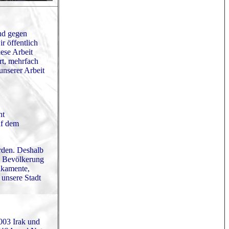
und gegen
r öffentlich
ese Arbeit
rt, mehrfach
unserer Arbeit
ht
uf dem
rden. Deshalb
en Bevölkerung
ikamente,
 unsere Stadt
003 Irak und