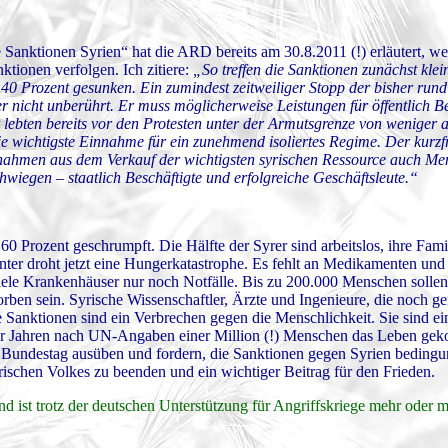
 Sanktionen Syrien“ hat die ARD bereits am 30.8.2011 (!) erläutert, we
tionen verfolgen. Ich zitiere:
„So treffen die Sanktionen zunächst klei
40 Prozent gesunken. Ein zumindest zeitweiliger Stopp der bisher rund
 nicht unberührt. Er muss möglicherweise Leistungen für öffentlich Be
 lebten bereits vor den Protesten unter der Armutsgrenze von weniger a
wichtigste Einnahme für ein zunehmend isoliertes Regime. Der kurzfri
innahmen aus dem Verkauf der wichtigsten syrischen Ressource auch M
hwiegen – staatlich Beschäftigte und erfolgreiche Geschäftsleute.“
 60 Prozent geschrumpft. Die Hälfte der Syrer sind arbeitslos, ihre Fam
ter droht jetzt eine Hungerkatastrophe. Es fehlt an Medikamenten und
ele Krankenhäuser nur noch Notfälle. Bis zu 200.000 Menschen sollen
ben sein. Syrische Wissenschaftler, Ärzte und Ingenieure, die noch g
Die Sanktionen sind ein Verbrechen gegen die Menschlichkeit. Sie sind e
er Jahren nach UN-Angaben einer Million (!) Menschen das Leben gekos
m Bundestag ausüben und fordern, die Sanktionen gegen Syrien bedingu
rischen Volkes zu beenden und ein wichtiger Beitrag für den Frieden.
d ist trotz der deutschen Unterstützung für Angriffskriege mehr oder 