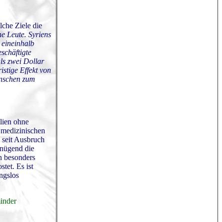
lche Ziele die
ne Leute. Syriens
 eineinhalb
schäftigte
ls zwei Dollar
stige Effekt von
enschen zum
ilien ohne
 medizinischen
 seit Ausbruch
enügend die
in besonders
tet. Es ist
ngslos
minder