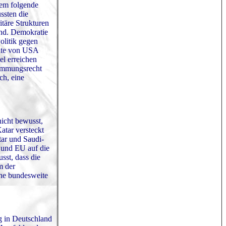
lem folgende
ssten die
täre Strukturen
ind. Demokratie
olitik gegen
eite von USA
el erreichen
timmungsrecht
ch, eine
nicht bewusst,
atar versteckt
tar und Saudi-
g und EU auf die
sst, dass die
m der
ine bundesweite
g in Deutschland