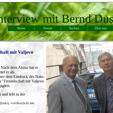
nterview mit Bernd Du
Home
Forum
Suchen
Über uns
haft mit Valjevo
 Nach dem Abitur hat er
et er als
nter dem Eindruck des Nato-
n "Freundschaft mit Valjevo
agiert.
 und lebt in der
links), veröffentlicht mit