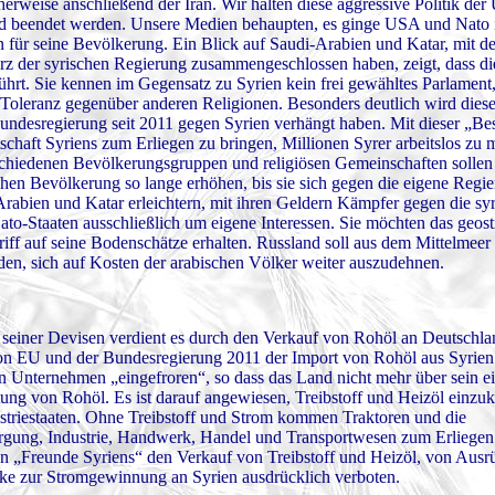
erweise anschließend der Iran. Wir halten diese aggressive Politik de
gend beendet werden. Unsere Medien behaupten, es ginge USA und Nato 
für seine Bevölkerung. Ein Blick auf Saudi-Arabien und Katar, mit 
 der syrischen Regierung zusammengeschlossen haben, zeigt, dass di
führt. Sie kennen im Gegensatz zu Syrien kein frei gewähltes Parlament
e Toleranz gegenüber anderen Religionen. Besonders deutlich wird die
undesregierung seit 2011 gegen Syrien verhängt haben. Mit dieser „Be
tschaft Syriens zum Erliegen zu bringen, Millionen Syrer arbeitslos zu
chiedenen Bevölkerungsgruppen und religiösen Gemeinschaften sollen 
chen Bevölkerung so lange erhöhen, bis sie sich gegen die eigene Regi
-Arabien und Katar erleichtern, mit ihren Geldern Kämpfer gegen die s
ato-Staaten ausschließlich um eigene Interessen. Sie möchten das geost
ff auf seine Bodenschätze erhalten. Russland soll aus dem Mittelmeer 
rden, sich auf Kosten der arabischen Völker weiter auszudehnen.
l seiner Devisen verdient es durch den Verkauf von Rohöl an Deutschl
EU und der Bundesregierung 2011 der Import von Rohöl aus Syrien 
en Unternehmen „eingefroren“, so dass das Land nicht mehr über sein e
tung von Rohöl. Es ist darauf angewiesen, Treibstoff und Heizöl einzuk
striestaaten. Ohne Treibstoff und Strom kommen Traktoren und die
orgung, Industrie, Handwerk, Handel und Transportwesen zum Erliegen
 „Freunde Syriens“ den Verkauf von Treibstoff und Heizöl, von Ausr
ke zur Stromgewinnung an Syrien ausdrücklich verboten.