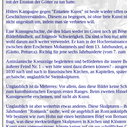
mit der Erosion der Götter zu tun hatte.
Hitlers Kampagne gegen "Entartete Kunst" ist heute wieder offen od
Geschichtsverständnis. Diesem zu begegnen, ist ohne freie Kunst 
nicht ungestraft um, indem man sie verbieten will.
Eine Kunstgeschichte, die den Islam weder im Guten noch im Bösen ni
Bilderblindheit, auf folgende Schwierigkeit. Da sind schon mal ter
wohl darum auch weiter verwendet. Er kam in der Hochrenaissance (
zwischen dem Erscheinen Mohammeds und dem 13. Jahrhundert, als 
(Giotto, Petrarca). Richtig für jene sechs Jahrhunderte (vom 7. zum 
Antiislamische Kreuzzüge begleiteten und beförderten die innere B
äußerer Feind Nr. 1 – wer hätte sonst dazu dienen können? - ausgema
1030 nach und nach in französischen Kirchen, an Kapitellen, späte
archaische, unglaubliche Steinskulpturen.
Unglaublich ist da Mehreres: Vor allem, dass diese Bilder keine S
zum kunsthistorischen Ereignis ersten Ranges. Beim zweiten Hinseh
Kunstgewerbe erscheinen, und nicht als Kunst.
Unglaublich ist aber weiterhin etwas anderes. Diese Skulpturen – i
Jahrhundert "Romanik" taufte, weil sie angeblich an Rom anknüpften
Wir besitzen wie zum Hohn nur einen berühmten Brief von Bernard d
fragt, was diese merkwürdigen Skulpturen in Kirchen und Klöstern 
Kunst ganz untergegangen, könnte keiner auf sie aus schriftlichen 