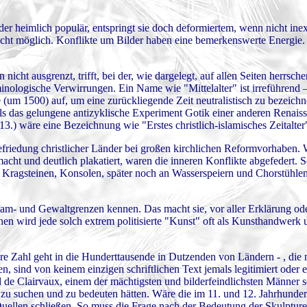
er heimlich populär, entspringt sie doch deformiertem, wenn nicht ine
nicht möglich. Konflikte um Bilder haben eine bemerkenswerte Energie
cht ausgrenzt, trifft, bei der, wie dargelegt, auf allen Seiten herrsch
minologische Verwirrungen. Ein Name wie "Mittelalter" ist irreführend 
um 1500) auf, um eine zurückliegende Zeit neutralistisch zu bezeichn
das gelungene antizyklische Experiment Gotik einer anderen Renaiss
13.) wäre eine Bezeichnung wie "Erstes christlich-islamisches Zeitalter
efriedung christlicher Länder bei großen kirchlichen Reformvorhaben. W
cht und deutlich plakatiert, waren die inneren Konflikte abgefedert. S
r Kragsteinen, Konsolen, später noch an Wasserspeiern und Chorstühlen
cham- und Gewaltgrenzen kennen. Das macht sie, vor aller Erklärung od
en wird jede solch extrem politisierte "Kunst" oft als Kunsthandwerk 
hre Zahl geht in die Hunderttausende in Dutzenden von Ländern - , die
, sind von keinem einzigen schriftlichen Text jemals legitimiert oder e
e Clairvaux, einem der mächtigsten und bilderfeindlichsten Männer se
zu suchen und zu bedeuten hätten. Wäre die im 11. und 12. Jahrhunder
Quellen schließen. So muss die Frage nach der Bedeutung der Skulpture