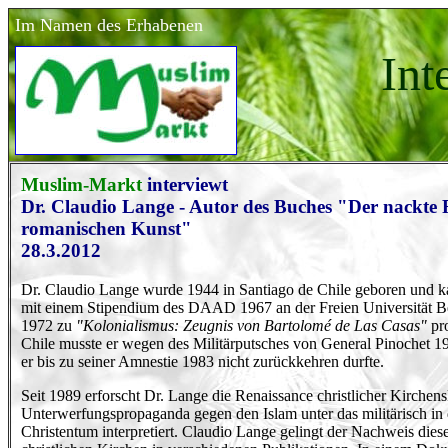
Im Namen des Erhabenen
Int
Muslim-Markt
interviewt
Dr. Claudio Lange - Autor des Buches "Der nackte F
romanischen Kunst"
28.3.2012
Dr. Claudio Lange wurde 1944 in Santiago de Chile geboren und ka
mit einem Stipendium des DAAD 1967 an der Freien Universität Ber
1972 zu
"Kolonialismus: Zeugnis von Bartolomé de Las Casas"
pro
Chile musste er wegen des Militärputsches von General Pinochet 1
er bis zu seiner Amnestie 1983 nicht zurückkehren durfte.
Seit 1989 erforscht Dr. Lange die Renaissance christlicher Kirchensk
Unterwerfungspropaganda gegen den Islam unter das militärisch i
Christentum interpretiert. Claudio Lange gelingt der Nachweis die