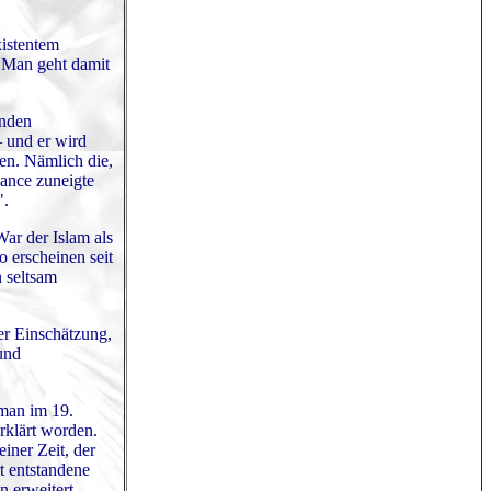
xistentem
. Man geht damit
enden
– und er wird
en. Nämlich die,
ance zuneigte
".
ar der Islam als
o erscheinen seit
 seltsam
er Einschätzung,
und
 man im 19.
rklärt worden.
iner Zeit, der
t entstandene
n erweitert