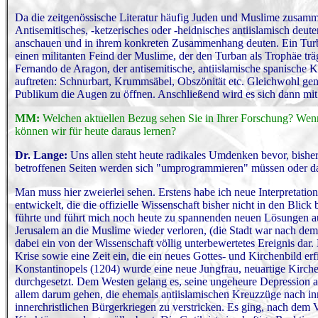
Da die zeitgenössische Literatur häufig Juden und Muslime zusamm
Antisemitisches, -ketzerisches oder -heidnisches antiislamisch de
anschauen und in ihrem konkreten Zusammenhang deuten. Ein Turb
einen militanten Feind der Muslime, der den Turban als Trophäe tr
Fernando de Aragon, der antisemitische, antiislamische spanische 
auftreten: Schnurbart, Krummsäbel, Obszönität etc. Gleichwohl g
Publikum die Augen zu öffnen. Anschließend wird es sich dann mit 
MM:
Welchen aktuellen Bezug sehen Sie in Ihrer Forschung? Wen
können wir für heute daraus lernen?
Dr. Lange:
Uns allen steht heute radikales Umdenken bevor, bishe
betroffenen Seiten werden sich "umprogrammieren" müssen oder da
Man muss hier zweierlei sehen. Erstens habe ich neue Interpretat
entwickelt, die die offizielle Wissenschaft bisher nicht in den Bli
führte und führt mich noch heute zu spannenden neuen Lösungen auf 
Jerusalem an die Muslime wieder verloren, (die Stadt war nach de
dabei ein von der Wissenschaft völlig unterbewertetes Ereignis dar.
Krise sowie eine Zeit ein, die ein neues Gottes- und Kirchenbild erf
Konstantinopels (1204) wurde eine neue Jungfrau, neuartige Kirch
durchgesetzt. Dem Westen gelang es, seine ungeheure Depression a
allem darum gehen, die ehemals antiislamischen Kreuzzüge nach in
innerchristlichen Bürgerkriegen zu verstricken. Es ging, nach dem 