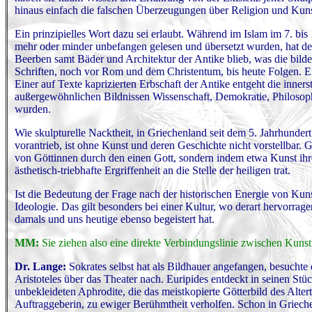
hinaus einfach die falschen Überzeugungen über Religion und Kun
Ein prinzipielles Wort dazu sei erlaubt. Während im Islam im 7. bis 
mehr oder minder unbefangen gelesen und übersetzt wurden, hat der 
Beerben samt Bäder und Architektur der Antike blieb, was die bild
Schriften, noch vor Rom und dem Christentum, bis heute Folgen. Ei
Einer auf Texte kaprizierten Erbschaft der Antike entgeht die inner
außergewöhnlichen Bildnissen Wissenschaft, Demokratie, Philosophi
wurden.
Wie skulpturelle Nacktheit, in Griechenland seit dem 5. Jahrhundert
vorantrieb, ist ohne Kunst und deren Geschichte nicht vorstellbar. 
von Göttinnen durch den einen Gott, sondern indem etwa Kunst ihr
ästhetisch-triebhafte Ergriffenheit an die Stelle der heiligen trat.
Ist die Bedeutung der Frage nach der historischen Energie von Kun
Ideologie. Das gilt besonders bei einer Kultur, wo derart hervorr
damals und uns heutige ebenso begeistert hat.
MM:
Sie ziehen also eine direkte Verbindungslinie zwischen Kuns
Dr. Lange:
Sokrates selbst hat als Bildhauer angefangen, besuchte
Aristoteles über das Theater nach. Euripides entdeckt in seinen Stüc
unbekleideten Aphrodite, die das meistkopierte Götterbild des Alte
Auftraggeberin, zu ewiger Berühmtheit verholfen. Schon in Griechen