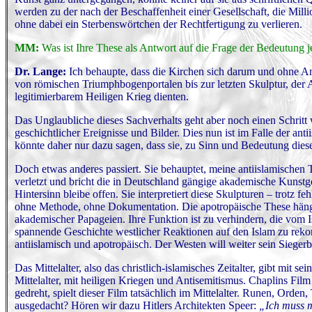
werden zu der nach der Beschaffenheit einer Gesellschaft, die Mill
ohne dabei ein Sterbenswörtchen der Rechtfertigung zu verlieren.
MM:
Was ist Ihre These als Antwort auf die Frage der Bedeutung 
Dr. Lange:
Ich behaupte, dass die Kirchen sich darum und ohne A
von römischen Triumphbogenportalen bis zur letzten Skulptur, der 
legitimierbarem Heiligen Krieg dienten.
Das Unglaubliche dieses Sachverhalts geht aber noch einen Schritt
geschichtlicher Ereignisse und Bilder. Dies nun ist im Falle der an
könnte daher nur dazu sagen, dass sie, zu Sinn und Bedeutung di
Doch etwas anderes passiert. Sie behauptet, meine antiislamischen 
verletzt und bricht die in Deutschland gängige akademische Kunstge
Hintersinn bleibe offen. Sie interpretiert diese Skulpturen – trotz 
ohne Methode, ohne Dokumentation. Die apotropäische These hängt s
akademischer Papageien. Ihre Funktion ist zu verhindern, die vom 
spannende Geschichte westlicher Reaktionen auf den Islam zu rekon
antiislamisch und apotropäisch. Der Westen will weiter sein Sieger
Das Mittelalter, also das christlich-islamisches Zeitalter, gibt mit
Mittelalter, mit heiligen Kriegen und Antisemitismus. Chaplins Fil
gedreht, spielt dieser Film tatsächlich im Mittelalter. Runen, Orden,
ausgedacht? Hören wir dazu Hitlers Architekten Speer:
„Ich muss m