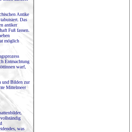
echischen Antike
tabuisiert. Das
n antiker
haft Fuß fassen.
 neben
at möglich
ungsprozess
urch Entmachtung
öttinnen warf,
n und Bilden zur
mte Mittelmeer
attenbilder,
 vollständig
nd
eidendes, was