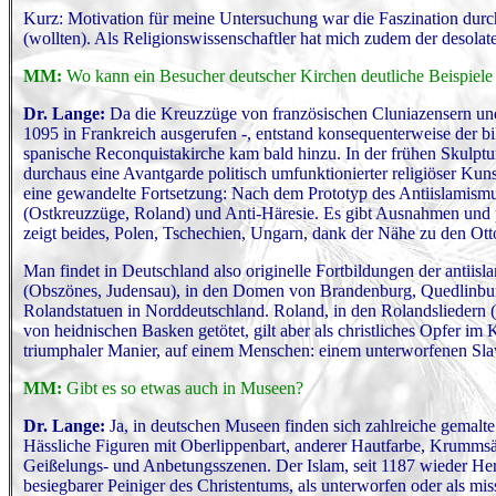
Kurz: Motivation für meine Untersuchung war die Faszination durch
(wollten). Als Religionswissenschaftler hat mich zudem der desolat
MM:
Wo kann ein Besucher deutscher Kirchen deutliche Beispiele 
Dr. Lange:
Da die Kreuzzüge von französischen Cluniazensern und 
1095 in Frankreich ausgerufen -, entstand konsequenterweise der b
spanische Reconquistakirche kam bald hinzu. In der frühen Skulptu
durchaus eine Avantgarde politisch umfunktionierter religiöser Kuns
eine gewandelte Fortsetzung: Nach dem Prototyp des Antiislamismu
(Ostkreuzzüge, Roland) und Anti-Häresie. Es gibt Ausnahmen und p
zeigt beides, Polen, Tschechien, Ungarn, dank der Nähe zu den Ot
Man findet in Deutschland also originelle Fortbildungen der antiisl
(Obszönes, Judensau), in den Domen von Brandenburg, Quedlinburg,
Rolandstatuen in Norddeutschland. Roland, in den Rolandsliedern 
von heidnischen Basken getötet, gilt aber als christliches Opfer i
triumphaler Manier, auf einem Menschen: einem unterworfenen Sla
MM:
Gibt es so etwas auch in Museen?
Dr. Lange:
Ja, in deutschen Museen finden sich zahlreiche gemalte
Hässliche Figuren mit Oberlippenbart, anderer Hautfarbe, Krummsäb
Geißelungs- und Anbetungsszenen. Der Islam, seit 1187 wieder Herr 
besiegbarer Peiniger des Christentums, als unterworfen oder als missi