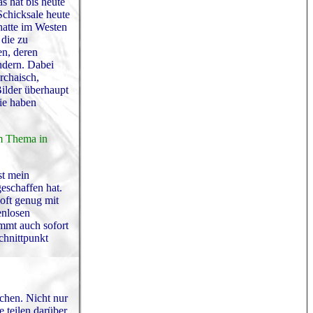
s hat bis heute
Schicksale heute
 hatte im Westen
die zu
en, deren
ndern. Dabei
rchaisch,
ilder überhaupt
ie haben
um Thema in
st mein
geschaffen hat.
oft genug mit
enlosen
ommt auch sofort
chnittpunkt
chen. Nicht nur
 teilen darüber