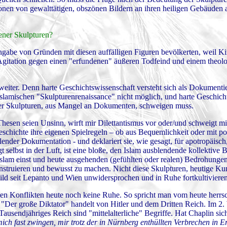
ionen von gewalttätigen, obszönen Bildern an ihren heiligen Gebäuden a
jener Skulpturen?
ngabe von Gründen mit diesen auffälligen Figuren bevölkerten, weil K
Agitation gegen einen "erfundenen" äußeren Todfeind und einem theolo
 weiter. Denn harte Geschichtswissenschaft versteht sich als Dokumenti
tiislamischen "Skulpturenrenaissance" nicht möglich, und harte Geschic
eser Skulpturen, aus Mangel an Dokumenten, schweigen muss.
Thesen seien Unsinn, wirft mir Dilettantismus vor oder/und schweigt mi
schichte ihre eigenen Spielregeln – ob aus Bequemlichkeit oder mit po
fehlender Dokumentation - und deklariert sie, wie gesagt, für apotropäisc
elbst in der Luft, ist eine bloße, den Islam ausblendende kollektive
Islam einst und heute ausgehenden (gefühlten oder realen) Bedrohungen
struieren und bewusst zu machen. Nicht diese Skulpturen, heutige Kun
bild seit Lepanto und Wien unwidersprochen und in Ruhe fortkultivieren
 seinen Konflikten heute noch keine Ruhe. So spricht man vom heute herr
m "Der große Diktator" handelt von Hitler und dem Dritten Reich. Im 2.
 Tausendjähriges Reich sind "mittelalterliche" Begriffe. Hat Chaplin sic
ich fast zwingen, mir trotz der in Nürnberg enthüllten Verbrechen in E