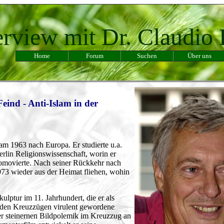
erview mit
Dr. Claudio
Home
Forum
Suchen
Über uns
eind - Anti-Islam in der
m 1963 nach Europa. Er studierte u.a.
lin Religionswissenschaft, worin er
movierte. Nach seiner Rückkehr nach
973 wieder aus der Heimat fliehen, wohin
ulptur im 11. Jahrhundert, die er als
n den Kreuzzügen virulent gewordene
ser steinernen Bildpolemik im Kreuzzug an