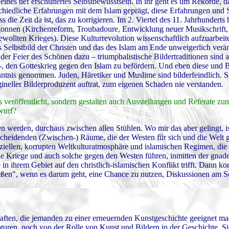
ines tief erschüttertes Selbstbewusstsein. In ihr geht es um Rekorde, da
rschiedliche Erfahrungen mit dem Islam geprägt, diese Erfahrungen und 
s die Zeit da ist, das zu korrigieren. Im 2. Viertel des 11. Jahrhunderts
gonnen (Kirchenreform, Troubadoure, Entwicklung neuer Musikschrift, 
wollten Krieges). Diese Kulturrevolution wissenschaftlich aufzuarbeit
 Selbstbild der Christen und das des Islam am Ende unweigerlich verä
 der Feier des Schönen dazu – triumphalistische Bildertraditionen sind a
 den Gotteskrieg gegen den Islam zu befördern. Und eben diese und B
nntnis genommen. Juden, Häretiker und Muslime sind bilderfeindlich. S
rigineller Bilderproduzent auftrat, zum eigenen Schaden nie verstanden.
s veröffentlicht, sondern gestalten auch Ausstellungen und Referate z
wurf?
hen werden, durchaus zwischen allen Stühlen. Wo mir das aber gelingt, i
entscheidenden (Zwischen-) Räume, die der Westen für sich und die Welt 
ziellen, korrupten Weltkulturatmosphäre und islamischen Regimen, die 
che Kriege und auch solche gegen den Westen führen, inmitten der gnad
 in ihrem Gebiet auf den christlich-islamischen Konflikt trifft. Dann k
ießen", wenn es darum geht, eine Chance zu nutzen, Diskussionen am S
aften, die jemanden zu einer erneuernden Kunstgeschichte geeignet ma
uren, noch von der Rolle von Kunst und Bildern in der Geschichte. Sie