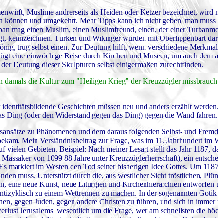
enwirft, Muslime andrerseits als Heiden oder Ketzer bezeichnet, wir
uten können und umgekehrt. Mehr Tipps kann ich nicht geben, man muss 
an mag einen Muslim, einen Muslimfreund, einen, der einer Turbanmo
ägt, kennzeichnen. Türken und Wikinger wurden mit Oberlippenbart darg
König, trug selbst einen. Zur Deutung hilft, wenn verschiedene Merkmal
enügt eine einwöchige Reise durch Kirchen und Museen, um auch dem a
der Deutung dieser Skulpturen selbst einigermaßen zurechtfinden.
n damals die Kultur zum "Heiligen Krieg" der Kreuzzügler missbrauch
r identitätsbildende Geschichten müssen neu und anders erzählt werden.
s Ding (oder den Widerstand gegen das Ding) gegen die Wand fahren.
ionsansätze zu Phänomenen und dem daraus folgenden Selbst- und Fremd
ck bekam. Mein Verständnisbeitrag zur Frage, was im 11. Jahrhundert im W
vielen Gebieten. Beispiel: Nach meiner Lesart stellt das Jahr 1187, da
m Massaker von 1099 88 Jahre unter Kreuzzüglerherrschaft), ein entsc
 Es markiert im Westen den Tod seiner bisherigen Idee Gottes. Um 1187 s
inden muss. Unterstützt durch die, aus westlicher Sicht tröstlichen, Pl
en, eine neue Kunst, neue Liturgien und Kirchenhierarchien entworfen
ntizyklisch zu einem Wettrennen zu machen. In der sogenannten Gotik 
nen, gegen Juden, gegen andere Christen zu führen, und sich in immer
Verlust Jerusalems, wesentlich um die Frage, wer am schnellsten die hö