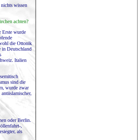
 nichts wissen
irchen achten?
r Erste wurde
mpfende
wohl die Ottonik
e in Deutschland
s
weiz. Italien
isemitisch
smus sind die
am, wurde zwar
antiislamischer,
hen oder Berlin.
llenfahrt-,
siegter, als