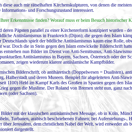
 diese auch mir rätselhaften Kirchenskulpturen, von denen die meisten
e Informations- und Forschungszustand interessiert.
Ihrer Erkenntnisse finden? Worauf muss er beim Besuch historischer K
deren Päpsten parallel zu einer Kirchenreform konzipiert wurden - de
ildliche Antiislamismus in Frankreich (Dijon); die gegen den Islam kä
r Deutschlands spielt der bildliche Antiislamismus kaum eine Rolle, ob
t war. Doch die in Stein gegen den Islam entwickelte Bilderschrift hatt
s entstehen nun Bilder im Dienst von Anti-Semitismus, Anti-Slawismu
unktuellen Antiislamismus in Bayern, Sachsen, Österreich oder der Sch
tomanen, zeigen wiederum klarere antiislamische Kampfbilder.
amischen Bilderschrift, ob antihäretisch (Doppelwesen = Dualisten), ant
 Halberstadt und deren Museen. Beispiel für abgeleiteten Anti-Slawi
(seit 1100) Held im Kampf Karls des Großen in Spanien gegen den Isl
m Krieg gegen die Muslime. Der Roland von Bremen steht nun, ganz nach 
wen (oder Sachsen).
 Bilder mit der klassischen antiislamischen Message, ob in Köln, Münc
eln, Turbanen, arabisch beschriebenen Fahnen; bei Auferstehungs-, Hö
über Jerusalem, dem christlichen Nabel der Welt, wird entweder als be
oniert dargestellt.