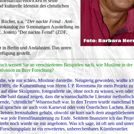
mentarfilm entwickelt er seine
 kulturelle Identität des christlichen
 Bücher, u.a.
"Der nackte Feind - Anti-
otokatalog zur 9-monatigen Ausstellung im
 Josten) "Der nackte Feind" (ZDF,
er in Berlin und Andalusien. Das unten
fügung gestellt.
uch weisen Sie an verschiedenen Beispielen nach, wie Muslime in der m
tivation zu Ihrer Forschung?
ie, wie mir schien, Muslime darstellte. Neugierig geworden, wollte ich
1989), die Kulturstiftung von Herrn I. P. Reemtsma für mein Projekt z
auf diese Skulpturen, fotografierte sie, ohne noch zu wissen, wen oder
llte bald darauf zeigen, dass die wissenschaftliche Literatur methodisch
rende, "christliche" Wissenschaft war. In den Texten wurde manchmal b
al sprachen sie auch vom Karneval oder vom Österlichen Lachen. Kon
Christen fernzuhalten gehabt, obwohl sie kurz nach dem ausgebliebene
war jede Fremdfinanzierung zu Ende. Seitdem finanziere ich das Projek
trebt noch wurde sie mir angeboten. Was ich sage, ist oft neu und unte
orschungsplatz ist ein erweitertes, unberechenbares Künstleratelier.