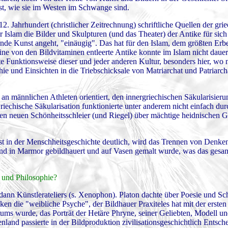
st, wie sie im Westen im Schwange sind.
12. Jahrhundert (christlicher Zeitrechnung) schriftliche Quellen der gri
Islam die Bilder und Skulpturen (und das Theater) der Antike für sich 
ende Kunst angeht, "einäugig". Das hat für den Islam, dem größten Erbe
ne von den Bildvitaminen entleerte Antike konnte im Islam nicht dauer
ste Funktionsweise dieser und jeder anderen Kultur, besonders hier, wo
e und Einsichten in die Triebschicksale von Matriarchat und Patriarch
 an männlichen Athleten orientiert, den innergriechischen Säkularisier
Griechische Säkularisation funktionierte unter anderem nicht einfach d
en neuen Schönheitsschleier (und Riegel) über mächtige heidnischen G
st in der Menschheitsgeschichte deutlich, wird das Trennen von Denke
agend in Marmor gebildhauert und auf Vasen gemalt wurde, was das gesa
t und Philosophie?
 dann Künstlerateliers (s. Xenophon). Platon dachte über Poesie und Sch
ken die "weibliche Psyche", der Bildhauer Praxiteles hat mit der ersten
rtums wurde, das Porträt der Hetäre Phryne, seiner Geliebten, Modell u
land passierte in der Bildproduktion zivilisationsgeschichtlich Entsch