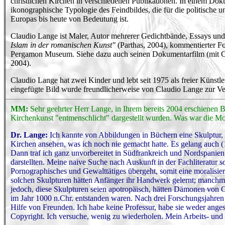
christlichen Kirchen in verschiedenen Publikationen. In einem Doku
ikonographische Typologie des Feindbildes, die für die politische und
Europas bis heute von Bedeutung ist.
Claudio Lange ist Maler, Autor mehrerer Gedichtbände, Essays und
Islam in der romanischen Kunst"
(Parthas, 2004), kommentierter F
Pergamon Museum. Siehe dazu auch seinen Dokumentarfilm (mit C.
2004).
Claudio Lange hat zwei Kinder und lebt seit 1975 als freier Künstl
eingefügte Bild wurde freundlicherweise von Claudio Lange zur Ver
MM:
Sehr geehrter Herr Lange, in Ihrem bereits 2004 erschienen B
Kirchenkunst "entmenschlicht" dargestellt wurden. Was war die Mo
Dr. Lange:
Ich kannte von Abbildungen in Büchern eine Skulptur, d
Kirchen ansehen, was ich noch nie gemacht hatte. Es gelang auch (
Dann traf ich ganz unvorbereitet in Südfrankreich und Nordspanien 
darstellten. Meine naive Suche nach Auskunft in der Fachliteratur so
Pornographisches und Gewalttätiges übergeht, somit eine moralisie
solchen Skulpturen hätten Anfänger ihr Handwerk gelernt; manchm
jedoch, diese Skulpturen seien apotropäisch, hätten Dämonen von 
im Jahr 1000 n.Chr. entstanden waren. Nach drei Forschungsjahren 
Hilfe von Freunden. Ich habe keine Professur, habe sie weder anges
Copyright. Ich versuche, wenig zu wiederholen. Mein Arbeits- und F