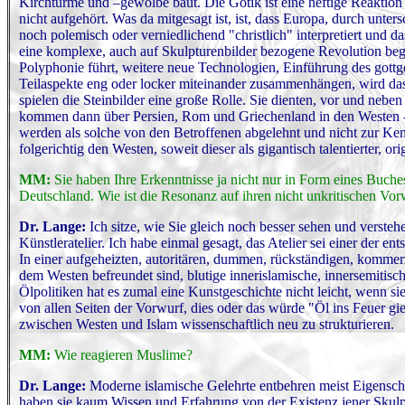
Kirchtürme und –gewölbe baut. Die Gotik ist eine heftige Reaktion e
nicht aufgehört. Was da mitgesagt ist, ist, dass Europa, durch unte
noch polemisch oder verniedlichend "christlich" interpretiert und das
eine komplexe, auch auf Skulpturenbilder bezogene Revolution be
Polyphonie führt, weitere neue Technologien, Einführung des gottge
Teilaspekte eng oder locker miteinander zusammenhängen, wird das
spielen die Steinbilder eine große Rolle. Sie dienten, vor und neben
kommen dann über Persien, Rom und Griechenland in den Westen -,
werden als solche von den Betroffenen abgelehnt und nicht zur Ke
folgerichtig den Westen, soweit dieser als gigantisch talentierter, o
MM:
Sie haben Ihre Erkenntnisse ja nicht nur in Form eines Buche
Deutschland. Wie ist die Resonanz auf ihren nicht unkritischen Vor
Dr. Lange:
Ich sitze, wie Sie gleich noch besser sehen und verste
Künstleratelier. Ich habe einmal gesagt, das Atelier sei einer der 
In einer aufgeheizten, autoritären, dummen, rückständigen, kommer
dem Westen befreundet sind, blutige innerislamische, innersemitis
Ölpolitiken hat es zumal eine Kunstgeschichte nicht leicht, wenn sie
von allen Seiten der Vorwurf, dies oder das würde "Öl ins Feuer g
zwischen Westen und Islam wissenschaftlich neu zu strukturieren.
MM:
Wie reagieren Muslime?
Dr. Lange:
Moderne islamische Gelehrte entbehren meist Eigensch
haben sie kaum Wissen und Erfahrung von der Existenz jener Skulpt