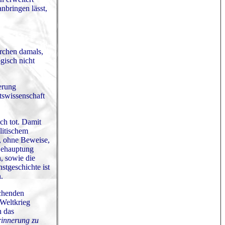
nbringen lässt,
irchen damals,
gisch nicht
erung
htswissenschaft
ch tot. Damit
litischem
h, ohne Beweise,
 Behauptung
, sowie die
stgeschichte ist
.
schenden
 Weltkrieg
h das
rinnerung zu