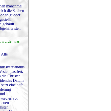
d man manchmal
sich die Sachen
de folgt oder
estellt.
e gehäuft
bgehärtetsten
t wurde, was
 Alle
missverständnis
esten passiert,
 die Christen
heidendes Datum,
etzt eine tiefe
ünderung
 und
wird es vor
 neuen
chsten