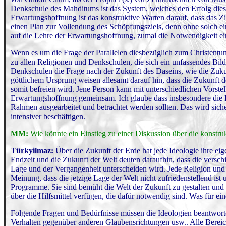
Denkschule des Mahditums ist das System, welches den Erfolg dies
Erwartungshoffnung ist das konstruktive Warten darauf, dass das Z
einen Plan zur Vollendung des Schöpfungsziels, denn ohne solch ei
auf die Lehre der Erwartungshoffnung, zumal die Notwendigkeit ein
Wenn es um die Frage der Parallelen diesbezüglich zum Christentum g
zu allen Religionen und Denkschulen, die sich ein unfassendes Bild
Denkschulen die Frage nach der Zukunft des Daseins, wie die Zuku
göttlichem Ursprung weisen allesamt darauf hin, dass die Zukunft de
somit befreien wird. Jene Person kann mit unterschiedlichen Vorstel
Erwartungshoffnung gemeinsam. Ich glaube dass insbesondere die P
Rahmen ausgearbeitet und betrachtet werden sollten. Das wird sic
intensiver beschäftigen.
MM:
Wie könnte ein Einstieg zu einer Diskussion über die konstr
Türkyilmaz:
Über die Zukunft der Erde hat jede Ideologie ihre ei
Endzeit und die Zukunft der Welt deuten daraufhin, dass die verschi
Lage und der Vergangenheit unterscheiden wird. Jede Religion und 
Meinung, dass die jetzige Lage der Welt nicht zufriedenstellend ist
Programme. Sie sind bemüht die Welt der Zukunft zu gestalten und 
über die Hilfsmittel verfügen, die dafür notwendig sind. Was für e
Folgende Fragen und Bedürfnisse müssen die Ideologien beantworte
Verhalten gegenüber anderen Glaubensrichtungen usw.. Alle Bereic