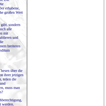
Die
Der erhabene,
che großen Wert
 gibt, sondern
ich alle
en mit
tablieren und
die
nem breiteren
ahditum
Thesen über die
n ihrer jetzigen
 teilen die
 und
ten, muss man
en?
chberechtigung,
t werden.