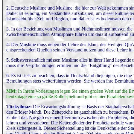
2. Deutsche Muslime und Muslime, die hier zur Welt gekommen sind -
Daher ist es nötig, ein Verständnis aufzubauen, um dieser kulturelle
Islam steht über Zeit und Region, und daher ist es bedeutsam den un
3. In der Beziehung von Muslimen und Nichtmuslimen müssen die Fr
zwischenmenschlichen Atmosphäre führen um darauf aufbauend auch
4. Der Muslime muss neben der Lehre des Islam, des Heiligen Qur'
entsprechenden Quellen seinen Verstand nutzen und diese Lehre in e
5. Selbstverständlich müssen Muslime alles in ihrer Hand liegende
muss ihre Verpflichtungen erfüllen und die "Entgiftung" der Bezie
6. Es ist stets zu beachten, dass in Deutschland diejenigen, die e
Bemühungen stets weiterführen werden. Sie werden ihre Bemühungen 
MM:
In Ihrem Vorlesungen legen Sie einen großen Wert auf die E
heutzutage eine so große Rolle spielt und gibt es hier Parallelen 
Türkyilmaz:
Die Erwartungshoffnung ist Basis der Statthaltersch
den Erlöser Mahdi. Die Zeitepoche ist ganzheitlich zu betrachten. 
Einheit dar. Nie gab es einen Leerraum zwischen den Propheten, d
lehren und vorzuleben. Die Kettenglieder der Prophetenschule wurd
Ziels sichergestellt. Dieses Sicherstellung ist die Denkschule der S
von Ghadir Chum, als der Prophet (s.) vor Zehntausenden von Musli