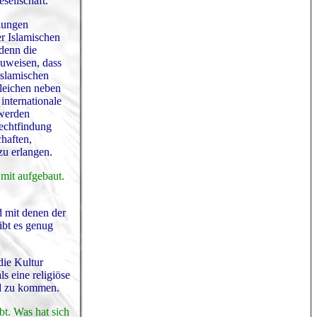
sellschaft.
llungen
er Islamischen
denn die
zuweisen, dass
islamischen
leichen neben
internationale
 werden
Rechtfindung
haften,
zu erlangen.
 mit aufgebaut.
d mit denen der
ibt es genug
die Kultur
s eine religiöse
nd zu kommen.
bt. Was hat sich