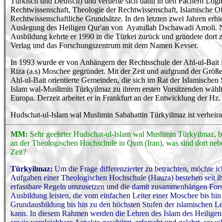
Türkisch und Deutsch) und vertiefte sich dann in den Fächern Logi
Rechtwissenschaft, Theologie der Rechtwissenschaft, Islamische O
Rechtwissenschaftliche Grundsätze. In den letzten zwei Jahren erhiel
Auslegung des Heiligen Qur'an von Ayatullah Dschawadi Amoli. 
Ausbildung kehrte er 1990 in die Türkei zurück und gründete dor
Verlag und das Forschungszentrum mit dem Namen Kevser.
In 1993 wurde er von Anhängern der Rechtsschule der Ahl-ul-Bait 
Riza (a.s) Moschee gegründet. Mit der Zeit und aufgrund der Größe 
Ahl-ul-Bait orientierte Gemeinden, die sich im Rat der Islamisch
Islam wal-Muslimin Türkyilmaz zu ihrem ersten Vorsitzenden wählt
Europa. Derzeit arbeitet er in Frankfurt an der Entwicklung der Hz.
Hudschat-ul-Islam wal Muslimin Sabahattin Türkyilmaz ist verheirat
MM:
Sehr geehrter Hudschat-ul-Islam wal Muslimin Türkyilmaz, bi
an der Theologischen Hochschule in Qum (Iran), was sind dort neb
Zeit?
Türkyilmaz:
Um die Frage differenzierter zu betrachten, möchte ic
Aufgaben einer Theologischen Hochschule (Hauza) bestehen seit ihr
erfassbare Regeln umzusetzen und die damit zusammenhängen Fors
Ausbildung leisten, die vom einfachen Leiter einer Moschee bis hi
Grundausbildung bis hin zu den höchsten Stufen der islamischen Le
kann. In diesem Rahmen werden die Lehren des Islam des Heiligen Q