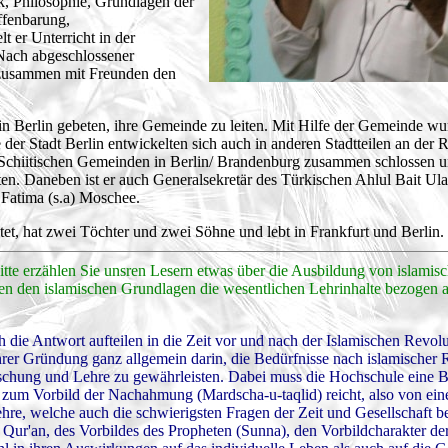
k, Philosophie, Grundlagen der
ffenbarung,
t er Unterricht in der
Nach abgeschlossener
t zusammen mit Freunden den
in Berlin gebeten, ihre Gemeinde zu leiten. Mit Hilfe der Gemeinde w
der Stadt Berlin entwickelten sich auch in anderen Stadtteilen an der 
en Schiitischen Gemeinden in Berlin/ Brandenburg zusammen schlossen 
en. Daneben ist er auch Generalsekretär des Türkischen Ahlul Bait Ul
 Fatima (s.a) Moschee.
et, hat zwei Töchter und zwei Söhne und lebt in Frankfurt und Berlin.
tte erzählen Sie unsren Lesern etwas über die Ausbildung von islamisc
en den islamischen Grundlagen die wesentlichen Lehrinhalte bezogen a
h die Antwort aufteilen in die Zeit vor und nach der Islamischen Revolu
er Gründung ganz allgemein darin, die Bedürfnisse nach islamischer R
chung und Lehre zu gewährleisten. Dabei muss die Hochschule eine B
n zum Vorbild der Nachahmung (Mardscha-u-taqlid) reicht, also von ein
hre, welche auch die schwierigsten Fragen der Zeit und Gesellschaft 
ur'an, des Vorbildes des Propheten (Sunna), den Vorbildcharakter der