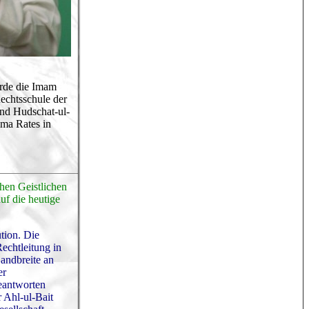
urde die Imam
Rechtsschule der
und Hudschat-ul-
ama Rates in
hen Geistlichen
uf die heutige
tion. Die
echtleitung in
andbreite an
er
beantworten
 Ahl-ul-Bait