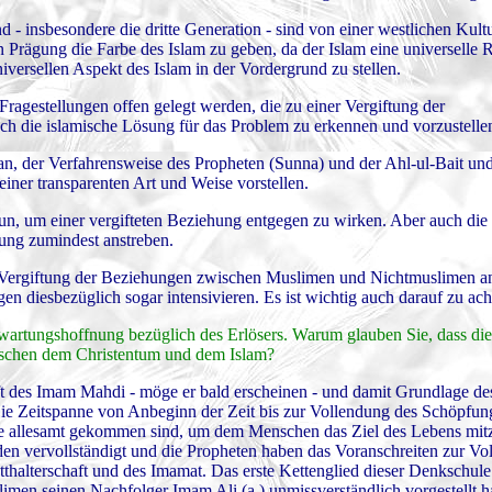
 insbesondere die dritte Generation - sind von einer westlichen Kultu
n Prägung die Farbe des Islam zu geben, da der Islam eine universelle R
iversellen Aspekt des Islam in der Vordergrund zu stellen.
agestellungen offen gelegt werden, die zu einer Vergiftung der
 die islamische Lösung für das Problem zu erkennen und vorzustelle
an, der Verfahrensweise des Propheten (Sunna) und der Ahl-ul-Bait un
iner transparenten Art und Weise vorstellen.
 tun, um einer vergifteten Beziehung entgegen zu wirken. Aber auch die
hung zumindest anstreben.
ine Vergiftung der Beziehungen zwischen Muslimen und Nichtmuslimen an
diesbezüglich sogar intensivieren. Es ist wichtig auch darauf zu ach
rwartungshoffnung bezüglich des Erlösers. Warum glauben Sie, dass di
zwischen dem Christentum und dem Islam?
aft des Imam Mahdi - möge er bald erscheinen - und damit Grundlage d
Die Zeitspanne von Anbeginn der Zeit bis zur Vollendung des Schöpfungsz
ie allesamt gekommen sind, um dem Menschen das Ziel des Lebens mitz
en vervollständigt und die Propheten haben das Voranschreiten zur Vo
tatthalterschaft und des Imamat. Das erste Kettenglied dieser Denkschule
men seinen Nachfolger Imam Ali (a.) unmissverständlich vorgestellt h