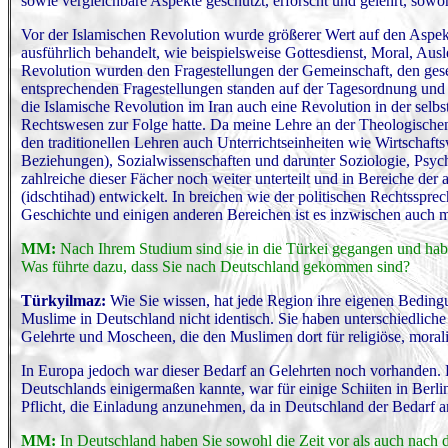
sowie vergleichbare Aspekte geschützt, erforscht und gelehrt, sowoh
Vor der Islamischen Revolution wurde größerer Wert auf den Aspekt
ausführlich behandelt, wie beispielsweise Gottesdienst, Moral, Au
Revolution wurden den Fragestellungen der Gemeinschaft, den gese
entsprechenden Fragestellungen standen auf der Tagesordnung und s
die Islamische Revolution im Iran auch eine Revolution in der selb
Rechtswesen zur Folge hatte. Da meine Lehre an der Theologische
den traditionellen Lehren auch Unterrichtseinheiten wie Wirtschafts
Beziehungen), Sozialwissenschaften und darunter Soziologie, Psych
zahlreiche dieser Fächer noch weiter unterteilt und in Bereiche der
(idschtihad) entwickelt. In breichen wie der politischen Rechtsspr
Geschichte und einigen anderen Bereichen ist es inzwischen auch 
MM:
Nach Ihrem Studium sind sie in die Türkei gegangen und haben
Was führte dazu, dass Sie nach Deutschland gekommen sind?
Türkyilmaz
:
Wie Sie wissen, hat jede Region ihre eigenen Beding
Muslime in Deutschland nicht identisch. Sie haben unterschiedliche
Gelehrte und Moscheen, die den Muslimen dort für religiöse, morali
In Europa jedoch war dieser Bedarf an Gelehrten noch vorhanden. 
Deutschlands einigermaßen kannte, war für einige Schiiten in Berli
Pflicht, die Einladung anzunehmen, da in Deutschland der Bedarf 
MM:
In Deutschland haben Sie sowohl die Zeit vor als auch nach 