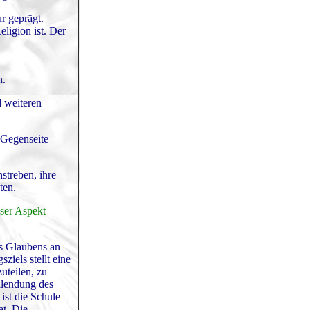
r geprägt.
eligion ist. Der
n.
d weiteren
 Gegenseite
streben, ihre
ten.
eser Aspekt
es Glaubens an
iels stellt eine
uteilen, zu
llendung des
 ist die Schule
at. Die