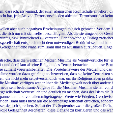
, dass ich, als jemand, der einer islamischen Rechtschule angehört, di
ht hat, jede Art von Terror entschieden ablehne. Terrorismus hat kein
vollen aber auch negativen Erscheinungen mit sich gebracht. Vor dem 
 die sich nur mit sich selbst beschäftigten. Als die sie umgebende Gesel
rnünftig bzw. hinreichend zu vertreten. Der notwendige Dialog zwisch
tsgesellschaft entsprach nicht dem notwendigen Bedürfnissen und hatte 
ig Gelegenheit eine Nähe zum Islam und zu Muslimen aufzubauen. Eng
sache, dass die westlichen Medien Muslime als Verantwortliche für je
rist und der Islam als eine Religion des Terrors betrachtet und diese Be
e zumeist vorurteilsbehaftet. Die Vorgehensweise der Medien und das 
uslime wurden dazu gedrängt nachzuweisen, dass sie keine Terroristen 
zen, die nicht mehr selbstverständlich war, um ihr Religionsleben prakti
n die Muslime verfügen weder über die Mediengewalt noch über andere 
 neue sehr bedeutsame Aufgabe für die Muslime. Muslime stehen vor d
tsgesellschaft vorzustellen und deutlich zu machen, dass der Islam die R
mspannenden und von allen mitgetragenen Werte wie Frieden, Geschwiste
r den Islam muss nicht nur die Mehrheitsgesellschaft erreichen, sondern
ser deutsch sprechen. So hat der 11. September zwar die großen Defizit
olle Gelegenheit geschaffen, diese Defizite zu korrigieren und das wa