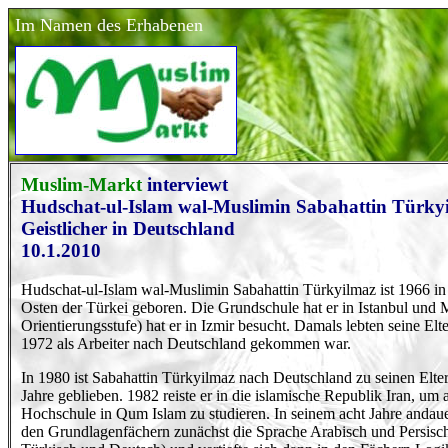
Im Namen des Erhabenen
Muslim-Markt
interviewt
Hudschat-ul-Islam wal-Muslimin Sabahattin Türkyi
Geistlicher in Deutschland
10.1.2010
Hudschat-ul-Islam wal-Muslimin Sabahattin Türkyilmaz ist 1966 in 
Osten der Türkei geboren. Die Grundschule hat er in Istanbul und M
Orientierungsstufe) hat er in Izmir besucht. Damals lebten seine Elter
1972 als Arbeiter nach Deutschland gekommen war.
In 1980 ist Sabahattin Türkyilmaz nach Deutschland zu seinen Elter
Jahre geblieben. 1982 reiste er in die islamische Republik Iran, um
Hochschule in Qum Islam zu studieren. In seinem acht Jahre andau
den Grundlagenfächern zunächst die Sprache Arabisch und Persisc