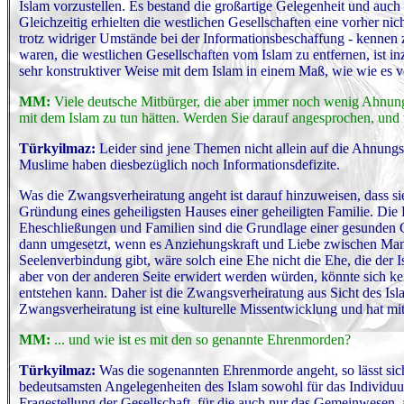
Islam vorzustellen. Es bestand die großartige Gelegenheit und auch N
Gleichzeitig erhielten die westlichen Gesellschaften eine vorher n
trotz widriger Umstände bei der Informationsbeschaffung - kennen
waren, die westlichen Gesellschaften vom Islam zu entfernen, ist 
sehr konstruktiver Weise mit dem Islam in einem Maß, wie wie es v
MM:
Viele deutsche Mitbürger, die aber immer noch wenig Ahnu
mit dem Islam zu tun hätten. Werden Sie darauf angesprochen, und
Türkyilmaz
:
Leider sind jene Themen nicht allein auf die Ahnung
Muslime haben diesbezüglich noch Informationsdefizite.
Was die Zwangsverheiratung angeht ist darauf hinzuweisen, dass sie
Gründung eines geheiligsten Hauses einer geheiligten Familie. Die
Eheschließungen und Familien sind die Grundlage einer gesunden Ges
dann umgesetzt, wenn es Anziehungskraft und Liebe zwischen Mann
Seelenverbindung gibt, wäre solch eine Ehe nicht die Ehe, die der I
aber von der anderen Seite erwidert werden würden, könnte sich kei
entstehen kann. Daher ist die Zwangsverheiratung aus Sicht des Isl
Zwangsverheiratung ist eine kulturelle Missentwicklung und hat mit
MM:
... und wie ist es mit den so genannte Ehrenmorden?
Türkyilmaz:
Was die sogenannten Ehrenmorde angeht, so lässt sic
bedeutsamsten Angelegenheiten des Islam sowohl für das Individuum
Fragestellung der Gesellschaft, für die auch nur das Gemeinwesen, al