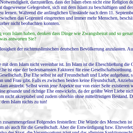
otwendigkeit, darzustellen, dass der Islam eben nicht eine Religion des
icht dagewesene Gelegenheit, sich mit dem Islam zu beschäftigen und de
 zu lernen. Während die anfänglichen Umstände nach dem 11. Septembe
inzwischen das Gegenteil eingetreten und immer mehr Menschen, beschäf
orher nicht beobachten konnten.
ng vom Islam haben, denken dass Dinge wie Zwangsheirat und so gen
 was antworten Sie?
slosigkeit der nichtmuslimischen deutschen Bevölkerung anzulasten. Au
 mit dem Islam nicht vereinbar ist. Im Islam ist die Eheschließung die
 Ehe ist eine der bedeutsamsten Faktoren für eine Gesellschaftsordnung
ellschaft. Die Ehe selbst ist auf Freundschaft und Liebe aufgebaut, s
 und Frau gibt. Falls es zwischen beiden keine Freundschaft, Anziehu
slam anstrebt. Selbst wenn jene Aspekte nur von einer Seite existieren 
ne gesunde und richtige Ehe entwickeln, da der größte Wert Liebe nich
am nicht akzeptabel und zudem ohnehin ohne mittelfristigen Bestand. D
 dem Islam nichts zu tun!
h zusammengefasst Folgendes feststellen: Die Würde des Menschen ist 
 als auch für die Gesellschaft. Aber die Entwürdigung bzw. Ehrverletz
so der Staat, die Verantwortung trägt und das alleinige Sanktionsrecht 