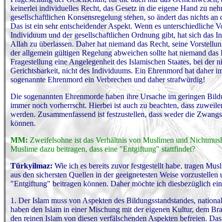
keinerlei individuelles Recht, das Gesetz in die eigene Hand zu ne
gesellschaftlichen Konsensregelung stehen, so ändert das nichts an d
Das ist ein sehr entscheidender Aspekt. Wenn es unterschiedliche
Individuum und der gesellschaftlichen Ordnung gibt, hat sich das 
Allah zu überlassen. Daher hat niemand das Recht, seine Vorstellu
der allgemein gültigen Regelung abweichen sollte hat niemand das 
Fragestellung eine Angelegenheit des Islamischen Staates, bei der n
Gerichtsbarkeit, nicht des Individuums. Ein Ehrenmord hat daher i
sogenannte Ehrenmord ein Verbrechen und daher strafwürdig!
Die sogenannten Ehrenmorde haben ihre Ursache im geringen Bildu
immer noch vorherrscht. Hierbei ist auch zu beachten, dass zuweil
werden. Zusammenfassend ist festzustellen, dass weder die Zwangs
können.
MM:
Zweifelsohne ist das Verhältnis von Muslimen und Nichtmusli
Muslime dazu beitragen, dass eine "Entgiftung" stattfindet?
Türkyilmaz
:
Wie ich es bereits zuvor festgestellt habe, tragen Mu
aus den sichersten Quellen in der geeignetesten Weise vorzustellen
"Entgiftung" beitragen können. Daher möchte ich diesbezüglich eini
1. Der Islam muss von Aspekten des Bildungsstandstandes, national
haben den Islam in einer Mischung mit der eigenen Kultur, dem Br
den reinen Islam von diesen verfälschenden Aspekten befreien. Das 