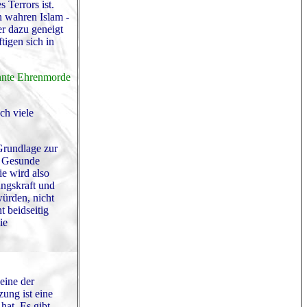
 Terrors ist.
n wahren Islam -
r dazu geneigt
tigen sich in
annte Ehrenmorde
ch viele
 Grundlage zur
. Gesunde
ie wird also
ngskraft und
würden, nicht
t beidseitig
ie
eine der
ung ist eine
hat. Es gibt