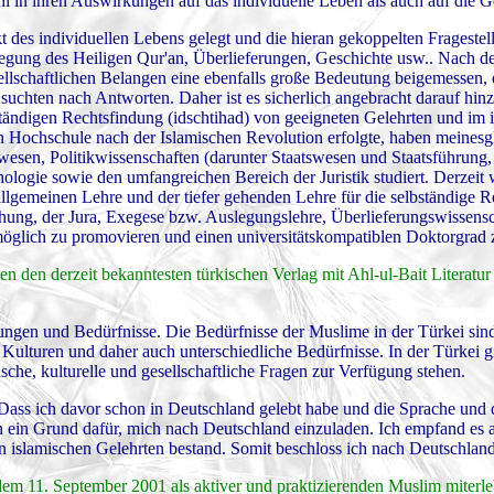
l in ihren Auswirkungen auf das individuelle Leben als auch auf die Ge
 des individuellen Lebens gelegt und die hieran gekoppelten Frageste
slegung des Heiligen Qur'an, Überlieferungen, Geschichte usw.. Nach d
llschaftlichen Belangen eine ebenfalls große Bedeutung beigemessen, 
uchten nach Antworten. Daher ist es sicherlich angebracht darauf hin
ständigen Rechtsfindung (idschtihad) von geeigneten Gelehrten und im 
n Hochschule nach der Islamischen Revolution erfolgte, haben meinesg
wesen, Politikwissenschaften (darunter Staatswesen und Staatsführung, 
ologie sowie den umfangreichen Bereich der Juristik studiert. Derzeit
 allgemeinen Lehre und der tiefer gehenden Lehre für die selbständige 
echung, der Jura, Exegese bzw. Auslegungslehre, Überlieferungswissensc
möglich zu promovieren und einen universitätskompatiblen Doktorgrad 
 den derzeit bekanntesten türkischen Verlag mit Ahl-ul-Bait Literatur
ungen und Bedürfnisse. Die Bedürfnisse der Muslime in der Türkei sin
 Kulturen und daher auch unterschiedliche Bedürfnisse. In der Türkei g
sche, kulturelle und gesellschaftliche Fragen zur Verfügung stehen.
Dass ich davor schon in Deutschland gelebt habe und die Sprache und 
n ein Grund dafür, mich nach Deutschland einzuladen. Ich empfand es al
an islamischen Gelehrten bestand. Somit beschloss ich nach Deutschla
dem 11. September 2001 als aktiver und praktizierenden Muslim miterle