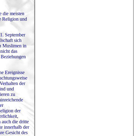
e die meisten
e Religion und
11. September
lschaft sich
en Muslimen in
nicht das
e Beziehungen
ne Ereignisse
trachtungsweise
Verhalten der
sind und
zieren zu
hinreichende
er
eligion der
rlichkeit,
 auch die dritte
e innerhalb der
hre Gesicht des