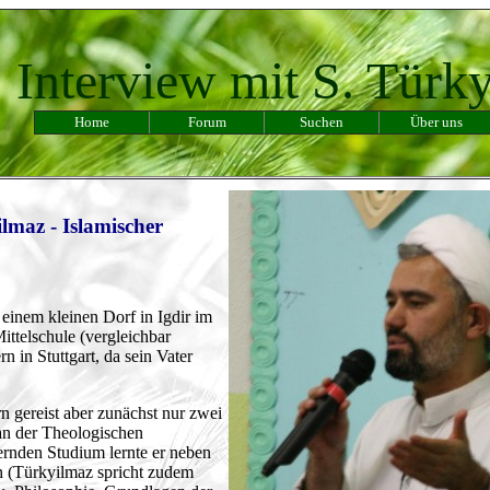
Interview mit S. Türk
Home
Forum
Suchen
Über uns
lmaz - Islamischer
einem kleinen Dorf in Igdir im
ittelschule (vergleichbar
n in Stuttgart, da sein Vater
n gereist aber zunächst nur zwei
 an der Theologischen
ernden Studium lernte er neben
h (Türkyilmaz spricht zudem