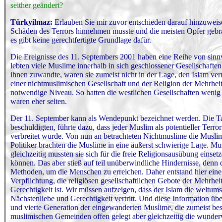
seither geändert?
Türkyilmaz
:
Erlauben Sie mir zuvor entschieden darauf hinzuweisen
Schäden des Terrors hinnehmen musste und die meisten Opfer gebrac
es gibt keine gerechtfertigte Grundlage dafür.
Die Ereignisse des 11. Septembers 2001 haben eine Reihe von sinn
lebten viele Muslime innerhalb in sich geschlossener Gesellschaften,
ihnen zuwandte, waren sie zumeist nicht in der Lage, den Islam ve
einer nichtmuslimischen Gesellschaft und der Religion der Mehrhei
notwendige Niveau. So hatten die westlichen Gesellschaften wen
waren eher selten.
Der 11. September kann als Wendepunkt bezeichnet werden. Die Tat
beschuldigten, führte dazu, dass jeder Muslim als potentieller Terro
verbreitet wurde. Von nun an betrachteten Nichtmuslime die Muslim
Politiker brachten die Muslime in eine äußerst schwierige Lage. M
gleichzeitig mussten sie sich für die freie Religionsausübung einset
können. Das aber stieß auf teil unüberwindliche Hindernisse, den
Methoden, um die Menschen zu erreichen. Daher entstand hier eine
Verpflichtung, die religiösen gesellschaftlichen Gebote der Mehrhei
Gerechtigkeit ist. Wir müssen aufzeigen, dass der Islam die weltu
Nächstenliebe und Gerechtigkeit vertritt. Und diese Information übe
und vierte Generation der eingewanderten Muslime, die zumeist bes
muslimischen Gemeinden offen gelegt aber gleichzeitig die wunderv