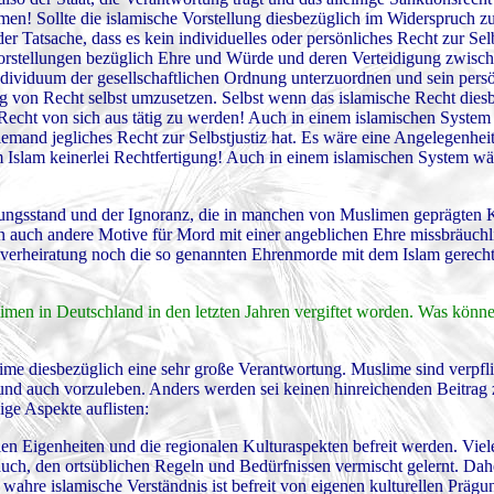
hmen! Sollte die islamische Vorstellung diesbezüglich im Widerspruch z
er Tatsache, dass es kein individuelles oder persönliches Recht zur Selbs
 Vorstellungen bezüglich Ehre und Würde und deren Verteidigung zwisc
Individuum der gesellschaftlichen Ordnung unterzuordnen und sein pers
ng von Recht selbst umzusetzen. Selbst wenn das islamische Recht dies
Recht von sich aus tätig zu werden! Auch in einem islamischen System
iemand jegliches Recht zur Selbstjustiz hat. Es wäre eine Angelegenheit
m Islam keinerlei Rechtfertigung! Auch in einem islamischen System wä
ngsstand und der Ignoranz, die in manchen von Muslimen geprägten K
en auch andere Motive für Mord mit einer angeblichen Ehre missbräuch
verheiratung noch die so genannten Ehrenmorde mit dem Islam gerecht
men in Deutschland in den letzten Jahren vergiftet worden. Was könne
slime diesbezüglich eine sehr große Verantwortung. Muslime sind verpfli
 und auch vorzuleben. Anders werden sei keinen hinreichenden Beitrag 
ge Aspekte auflisten:
en Eigenheiten und die regionalen Kulturaspekten befreit werden. Vie
auch, den ortsüblichen Regeln und Bedürfnissen vermischt gelernt. Da
wahre islamische Verständnis ist befreit von eigenen kulturellen Prägu