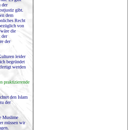
u der
tjustiz gibt.
hen dem
önliches Recht
bezüglich von
 wäre die
 der
re der
ulturen leider
lich begründet
fertigt werden
n praktizierende
chtet den Islam
zu der
le Muslime
her müssen wir
ngen.