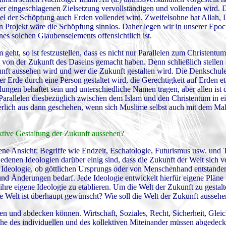
er eingeschlagenen Zielsetzung vervollständigen und vollenden wird. 
iel der Schöpfung auch Erden vollendet wird. Zweifelsohne hat Allah, 
n Projekt wäre die Schöpfung sinnlos. Daher legen wir in unserer Epo
es solchen Glaubenselements offensichtlich ist.
eht, so ist festzustellen, dass es nicht nur Parallelen zum Christentum
 von der Zukunft des Daseins gemacht haben. Denn schließlich stellen s
nft aussehen wird und wer die Zukunft gestalten wird. Die Denkschul
r Erde durch eine Person gestaltet wird, die Gerechtigkeit auf Erden e
lungen behaftet sein und unterschiedliche Namen tragen, aber allen ist 
arallelen diesbezüglich zwischen dem Islam und den Christentum in ei
herlich aus dann geschehen, wenn sich Muslime selbst auch mit dem M
uktive Gestaltung der Zukunft aussehen?
gene Ansicht; Begriffe wie Endzeit, Eschatologie, Futurismus usw. und 
edenen Ideologien darüber einig sind, dass die Zukunft der Welt sich vo
Ideologie, ob göttlichen Ursprungs oder von Menschenhand entstanden,
 und Änderungen bedarf. Jede Ideologie entwickelt hierfür eigene Pläne
ihre eigene Ideologie zu etablieren. Um die Welt der Zukunft zu gestal
ine Welt ist überhaupt gewünscht? Wie soll die Welt der Zukunft ausseh
n und abdecken können. Wirtschaft, Soziales, Recht, Sicherheit, Glei
he des individuellen und des kollektiven Miteinander müssen abgedeck