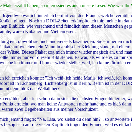
 Male erzählt haben, so interessiert es auch unsere Leser. Wie war Ih
Irgendwie war ich innerlich berührt von den Frauen, welche verhüllt 
traßen gingen. Noch zu DDR-Zeiten erkämpfte ich mir, meine im dama
en Einblick, wie verachtend und feindlich man diesen Menschen gege
kannte, waren Kubaner und Vietnamesen.
ng ein, obwohl sie mich andererseits faszinierten. Sie erinnerten mic
 Plakat, auf welchem ein Mann in arabischer Kleidung stand, mit einem
n in der Wüste. Dieses Plakat zog mich immer wieder magisch an, und ma
 wollte immer nur vor diesem Bild stehen. Es war, als würde es zu mir sp
welche ich immer und immer wieder stellte, weil, ich keine für mich e
 ich erreichen konnte: "Ich weiß, ich heiße Marlis, ich weiß, ich k
orf ist in Lichtenberg, Lichtenberg ist in Berlin, Berlin ist in der DD
kommt denn bloß das Weltall her?"
 erzählen, aber ich schob dann stets die nächsten Fragen hinterher, wei
 Punkt erreicht, wo man keine Antworten mehr hatte und es hieß dan
s waren zwei Begebenheiten aus meiner Vorschulzeit.
 jemand fragte: "Na, Lisa, wo ziehst du denn hin?", so antwortete i
n es bezog sich auf die vielen Kopftuch tragenden Frauen, weil es einf