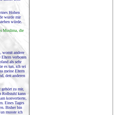
meines Hohen
ade wurde mir
nstehen würde.
ls Muslima, die
te, womit andere
e Eltern verboten
fand als sehr
 es tun, ich sei
ass meine Eltern
and, den anderen
 gehört zu mir,
m Rollstuhl kann
am konvertierte,
am. Eines Tages
en. Bisher bin
Nun musste ich