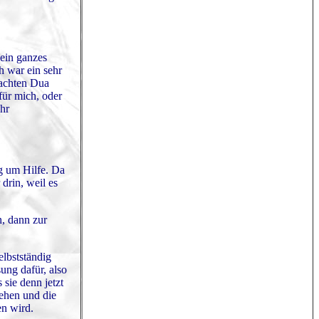
mein ganzes
h war ein sehr
machten Dua
für mich, oder
hr
g um Hilfe. Da
drin, weil es
, dann zur
elbstständig
ung dafür, also
sie denn jetzt
ehen und die
en wird.