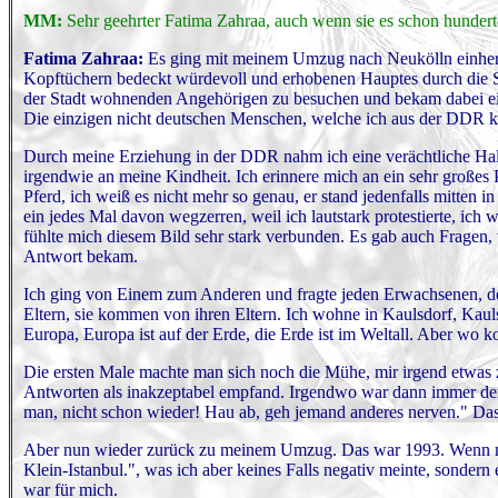
MM:
Sehr geehrter Fatima Zahraa, auch wenn sie es schon hunderte
Fatima Zahraa:
Es ging mit meinem Umzug nach Neukölln einher. 
Kopftüchern bedeckt würdevoll und erhobenen Hauptes durch die S
der Stadt wohnenden Angehörigen zu besuchen und bekam dabei ein
Die einzigen nicht deutschen Menschen, welche ich aus der DDR 
Durch meine Erziehung in der DDR nahm ich eine verächtliche Haltu
irgendwie an meine Kindheit. Ich erinnere mich an ein sehr großes
Pferd, ich weiß es nicht mehr so genau, er stand jedenfalls mitte
ein jedes Mal davon wegzerren, weil ich lautstark protestierte, ich
fühlte mich diesem Bild sehr stark verbunden. Es gab auch Fragen, 
Antwort bekam.
Ich ging von Einem zum Anderen und fragte jeden Erwachsenen, den
Eltern, sie kommen von ihren Eltern. Ich wohne in Kaulsdorf, Kaulsd
Europa, Europa ist auf der Erde, die Erde ist im Weltall. Aber wo 
Die ersten Male machte man sich noch die Mühe, mir irgend etwas zu
Antworten als inakzeptabel empfand. Irgendwo war dann immer der
man, nicht schon wieder! Hau ab, geh jemand anderes nerven." Da
Aber nun wieder zurück zu meinem Umzug. Das war 1993. Wenn mich
Klein-Istanbul.", was ich aber keines Falls negativ meinte, sonder
war für mich.