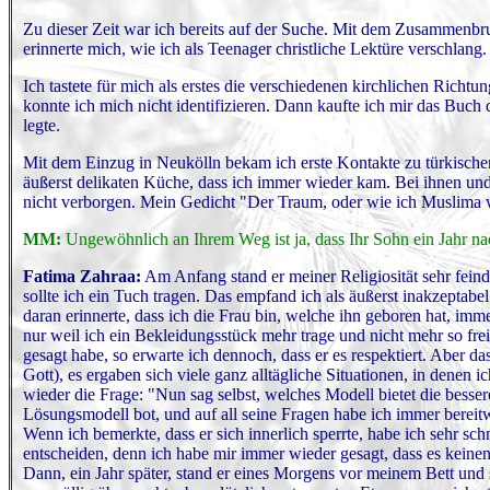
Zu dieser Zeit war ich bereits auf der Suche. Mit dem Zusammenbru
erinnerte mich, wie ich als Teenager christliche Lektüre verschlang. 
Ich tastete für mich als erstes die verschiedenen kirchlichen Ric
konnte ich mich nicht identifizieren. Dann kaufte ich mir das Buch 
legte.
Mit dem Einzug in Neukölln bekam ich erste Kontakte zu türkischen
äußerst delikaten Küche, dass ich immer wieder kam. Bei ihnen un
nicht verborgen. Mein Gedicht "Der Traum, oder wie ich Muslima w
MM:
Ungewöhnlich an Ihrem Weg ist ja, dass Ihr Sohn ein Jahr na
Fatima Zahraa:
Am Anfang stand er meiner Religiosität sehr feindl
sollte ich ein Tuch tragen. Das empfand ich als äußerst inakzeptabel
daran erinnerte, dass ich die Frau bin, welche ihn geboren hat, imme
nur weil ich ein Bekleidungsstück mehr trage und nicht mehr so f
gesagt habe, so erwarte ich dennoch, dass er es respektiert. Aber 
Gott), es ergaben sich viele ganz alltägliche Situationen, in denen 
wieder die Frage: "Nun sag selbst, welches Modell bietet die besse
Lösungsmodell bot, und auf all seine Fragen habe ich immer bereitwi
Wenn ich bemerkte, dass er sich innerlich sperrte, habe ich sehr sch
entscheiden, denn ich habe mir immer wieder gesagt, dass es keine
Dann, ein Jahr später, stand er eines Morgens vor meinem Bett und