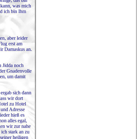
ringe, das bin
 kann, was mich
d ich bin Ihm
n, aber leider
lug erst am
wir Damaskus an.
n Jidda noch
 der Gnadenvolle
ren, um damit
 ergab sich dann
ass wir dort
otel zu Hotel
e und Adresse
ieder hieß es
on alles egal,
gen wir zur nahe
ich stark an zu
seiner heiligen