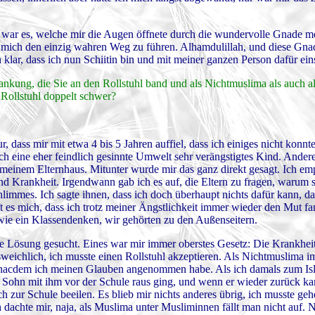
on war es, welche mir die Augen öffnete durch die wundervolle Gnade 
e, mich den einzig wahren Weg zu führen. Alhamdulillah, und diese Gn
klar, dass ich nun Schiitin bin und mit meiner ganzen Person dafür ei
ankung, die Sie an den Rollstuhl band und als Nichtmuslima als auch a
m Rollstuhl doppelt schwer?
r, dass mir mit etwa 4 bis 5 Jahren auffiel, dass ich einiges nicht konn
rch eine eher feindlich gesinnte Umwelt sehr verängstigtes Kind. Ander
einem Elternhaus. Mitunter wurde mir das ganz direkt gesagt. Ich emp
 Krankheit. Irgendwann gab ich es auf, die Eltern zu fragen, warum sie
hlimmes. Ich sagte ihnen, dass ich doch überhaupt nichts dafür kann, d
t es mich, dass ich trotz meiner Ängstlichkeit immer wieder den Mut f
wie ein Klassendenken, wir gehörten zu den Außenseitern.
e Lösung gesucht. Eines war mir immer oberstes Gesetz: Die Krankheit
weichlich, ich musste einen Rollstuhl akzeptieren. Als Nichtmuslima i
t, nacdem ich meinen Glauben angenommen habe. Als ich damals zum Isl
in Sohn mit ihm vor der Schule raus ging, und wenn er wieder zurück k
ch zur Schule beeilen. Es blieb mir nichts anderes übrig, ich musste geh
achte mir, naja, als Muslima unter Musliminnen fällt man nicht auf. 