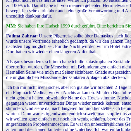
ich jetzt nicht etwas heraus lasse, werde ich platzen. So entstande
zu 100% ich. Damit habe ich von meinem geliebten Herrn etwas e
bewegt. Ich sehe darin aber auch eine große Verantwortung und Auf
unendlich dankbar dafür.
MM:
Sie haben Ihre Hadsch 1999 durchgeführt. Bitte berichten Sie
Fatima Zahraa:
Unsere Pilgerreise sollte über Damaskus nach Jidd
wurde unsere Vorfreude erheblich gedämpft, da wir den ganzen Tag
nächsten Tag möglich sei. Für die Nacht wurden wir im Hotel Estre
Dort hatten wir wieder einen längeren Aufenthalt.
Als ganz besonderes schlimm habe ich die katastrophalen Zuständ
übertroffen wurden, für Menschen mit Behinderungen einfach nicht
Herr allen Seins wie mich mit Seiner sichtbaren Gnade ausgezeichne
die unglaublichen Missstände der sanitären Anlagen abzudecken.
Ich bin mir nicht mehr sicher, aber ich glaube wir brachten 2 Tage 
ein Flug nach Medina, wo wir Nachts ankamen. Mit dem Bus fuhren 
nicht gebucht hätten, obwohl der Name des Hotels stimmte. Nachde
gegangen waren, unverrichteter Dinge wieder zurück kehrten, ents
stimmten. Und siehe da, nach längeren hin und her stellte sich her
warten. Dann war es irgendwann endlich soweit, man stopfte uns zu 
wir wollten ganz einfach nur noch ein wenig schlafen, bevor das 
angrenzenden Prophetenmoschee. Es war ein unbeschreibliches Gefüh
zittern und die Tränen kullerten ohne Unterlass. Ich war einfach üb