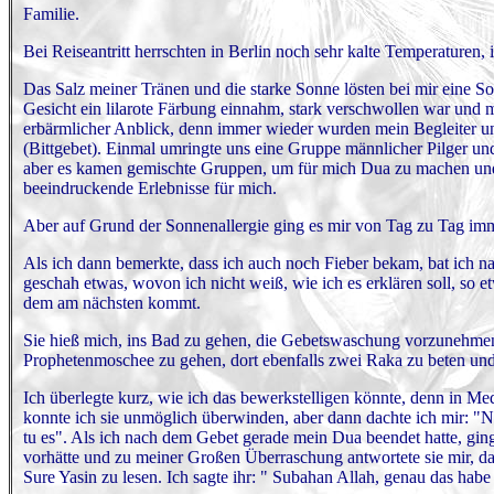
Familie.
Bei Reiseantritt herrschten in Berlin noch sehr kalte Temperaturen
Das Salz meiner Tränen und die starke Sonne lösten bei mir eine Son
Gesicht ein lilarote Färbung einnahm, stark verschwollen war und m
erbärmlicher Anblick, denn immer wieder wurden mein Begleiter u
(Bittgebet). Einmal umringte uns eine Gruppe männlicher Pilger u
aber es kamen gemischte Gruppen, um für mich Dua zu machen und 
beeindruckende Erlebnisse für mich.
Aber auf Grund der Sonnenallergie ging es mir von Tag zu Tag imm
Als ich dann bemerkte, dass ich auch noch Fieber bekam, bat ich 
geschah etwas, wovon ich nicht weiß, wie ich es erklären soll, so et
dem am nächsten kommt.
Sie hieß mich, ins Bad zu gehen, die Gebetswaschung vorzunehmen
Prophetenmoschee zu gehen, dort ebenfalls zwei Raka zu beten und
Ich überlegte kurz, wie ich das bewerkstelligen könnte, denn in Med
konnte ich sie unmöglich überwinden, aber dann dachte ich mir: "Nu
tu es". Als ich nach dem Gebet gerade mein Dua beendet hatte, ging
vorhätte und zu meiner Großen Überraschung antwortete sie mir, 
Sure Yasin zu lesen. Ich sagte ihr: " Subahan Allah, genau das habe