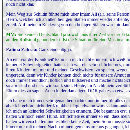
noch nicht klar.
Mein Weg zur Schiitin führte mich über Imam Ali (a.), seine Pers
Herrn, welchen ich an allen heiligen Stätten immer wieder anfleht
zuteil. Auf meinem Rückweg von den heiligen Stätten war mir dann 
MM:
Sie kennen Deutschland ja sowohl aus ihrer Zeit vor der Erkr
an den Rollstuhl gebunden ist. Ist die Situation für eine Muslima i
Fatima Zahraa:
Ganz eindeutig ja.
An ein 'vor der Krankheit' kann ich mich nicht erinnern, ich weiß nu
keinerlei Schwierigkeiten hatten. Ich war ein sehr schüchternes, du
ihren Kindern mit mir und meinen Geschwistern zu spielen, wegen m
ungerecht, denn wir Kinder können doch nichts für unsere Armut und
doch immer freundlich, höflich und hilfsbereit und mache nichts Sc
so arm sind und dass wir krank sind. Heute, im Nachhinein verblüff
Eltern dies zu sagen. Auch in der damaligen DDR gab es so etwas 
Ich habe mich immer sehr genau beobachtet und immer für alles ein
aber ich gehöre nicht der Krankheit. Irgendwann war es dann unaus
ich mich an keinerlei Schwierigkeiten erinnern. Die begannen ers
hatten wir noch einen Hund. Ich richtete es immer so ein, dass me
hatten wir verschlafen und es blieb keine Zeit, mein Sohn musste si
immer nur mit meinen Nachbarinnen gemeinsam raus gegangen, ich d