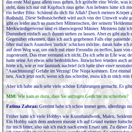
das erste Mal ganz allein raus gehen. Ich grübelte eine Weile, was i
steht, dass ich nur mit Kopftuch raus gehe. Am liebsten hätte ich m
ein heißer Blitz: Schämst du dich für Allah? Durch meinen Körper g
Rollstuhl. Diese Selbstsicherheit wird auch von der Umwelt wahr g
gibt es leider auch so manchen Mitmenschen, der seinem 'Heldentum
Merkwürdigerweise sind es überwiegend Männer. Meistens fahr ich ei
Dummheit einfach auch dumm stehen zu lassen. Aber es gibt auch s
Gegenüber erkennen, dass ich auch gegebenen Falls eine passende A
öfter mal nach Anatolien 'zurück' schicken möchte, daran habe ich m
auf dem Weg war, um mich mit einer Freundin zu treffen, kam von 
zugesteuert. Das erste verstand ich nicht. Da ich sehr in Eile war, 
hatte seine Art etwas sehr bedrohliches. Inzwischen wurden auch 
hörte ich, wie er mir lautstark nachrief (ich hatte über einer neutr
"Aaachtuuung! Gefahr im Verzug! Die Ninja kommen. Erst einmal wa
neu. Auch jetzt noch, wenn ich das schreibe, muss ich in mich rein 
Aber ich habe auch sehr viele schöne Erfahrungen gemacht. Es gibt
MM:
Wie kam es dazu, dass Sie anfingen Gedichte zu schreiben?
Fatima Zahraa:
Gereimt habe ich schon immer gern, allerdings nu
Früher hatte ich viele Hobbys wie Kunsthandwerk, Malen, Seidenmal
Ein Hobby nach dem anderen musste ich auf Grund meiner fortschr
für mich bitter, also sah ich mich nach einen Ersatz um. Zu dieser