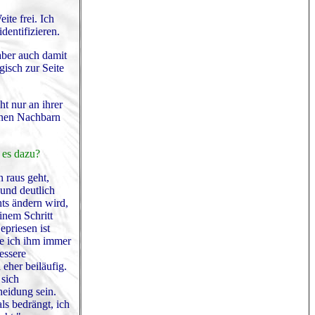
te frei. Ich
dentifizieren.
aber auch damit
gisch zur Seite
t nur an ihrer
inen Nachbarn
 es dazu?
n raus geht,
 und deutlich
hts ändern wird,
inem Schritt
epriesen ist
lte ich ihm immer
essere
eher beiläufig.
 sich
heidung sein.
ls bedrängt, ich