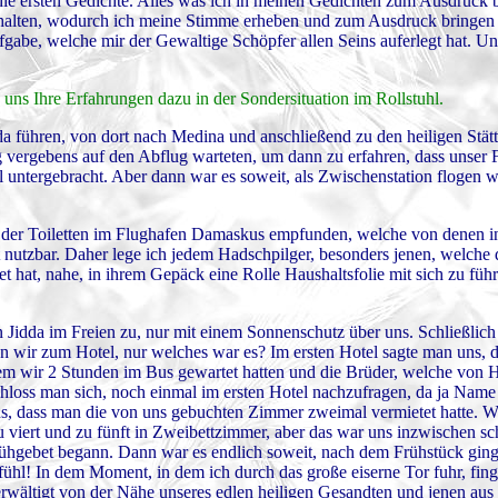
n die ersten Gedichte. Alles was ich in meinen Gedichten zum Ausdruck b
rhalten, wodurch ich meine Stimme erheben und zum Ausdruck bringen
gabe, welche mir der Gewaltige Schöpfer allen Seins auferlegt hat. Un
 uns Ihre Erfahrungen dazu in der Sondersituation im Rollstuhl.
a führen, von dort nach Medina und anschließend zu den heiligen Stätte
 vergebens auf den Abflug warteten, um dann zu erfahren, dass unser F
l untergebracht. Aber dann war es soweit, als Zwischenstation flogen 
e der Toiletten im Flughafen Damaskus empfunden, welche von denen i
 nutzbar. Daher lege ich jedem Hadschpilger, besonders jenen, welche
t hat, nahe, in ihrem Gepäck eine Rolle Haushaltsfolie mit sich zu füh
in Jidda im Freien zu, nur mit einem Sonnenschutz über uns. Schließlich
wir zum Hotel, nur welches war es? Im ersten Hotel sagte man uns, d
m wir 2 Stunden im Bus gewartet hatten und die Brüder, welche von H
chloss man sich, noch einmal im ersten Hotel nachzufragen, da ja Nam
aus, dass man die von uns gebuchten Zimmer zweimal vermietet hatte. W
viert und zu fünft in Zweibettzimmer, aber das war uns inzwischen sch
Frühgebet begann. Dann war es endlich soweit, nach dem Frühstück gin
l! In dem Moment, in dem ich durch das große eiserne Tor fuhr, fing 
erwältigt von der Nähe unseres edlen heiligen Gesandten und jenen aus 