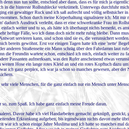
ch denn nun tun sollte, entschied aber dann, dass es für mich ja eigentli
ich in die hinterste Rollstuhlecke verkrümelt. Unterwegs durchfuhr mic
ing ein gewaltiger Ruck und ich saß aufrecht und völlig selbstsicher i
enommen. Schon durch meine Körperhaltung signalisiere ich: Mit mir n
' dadurch Ausdruck verleiht, dass er eine schwerkranke Frau im Rollst
nfach weiter und tu so, als hätte ich überhaupt nichts bemerkt, es amü
ehr heftige Fälle, wo ich dann doch nicht mehr ruhig bleibe. Dann mu
ntwort servieren kann, und schon sind sie es, die verunsichert werde
ich bereits gewöhnt. Erst vor einigen Tagen hatte ich eine 'nette' Begeb
der anderen Straßenseite ein Mann schräg über den Fahrdamm laut ruf
denn die Freundin wartete schon, entschied ich mich, einfach weiter zu f
andere Passanten aufmerksam, was den Rufer anscheinend etwas veruns
alen weiten Hose ein lange rotes Kleid an und ein rotes Kopftuch dazu um
r ich ganz perplex, ich war ja schon so manches gewesen, aber der N
kichern.
 sehr viele Menschen, für die ganz einfach nur ein Mensch unter Mens
r so, zum Spaß. Ich habe ganz einfach meine Freude daran.
erei. Davor habe ich viel Handarbeiten gemacht: geknüpft, gestickt, g
eitenden Erkrankung aufgeben, bis irgendwann nichts davon mehr übr
 Zeit war ich schon einige Jahre Muslima und ich hatte so manches mal 