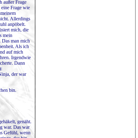
ch außer Frage
h eine Frage wie
n meinem
icht. Allerdings
uhl anpöbelt.
siert mich, die
ss mein
n. Das man mich
enheit. Als ich
end auf mich
ahren. Irgendwie
icherte. Dann
):
inja, der war
chen bin.
ehäkelt, genäht.
ig war. Das war
das Gefühl, wenn