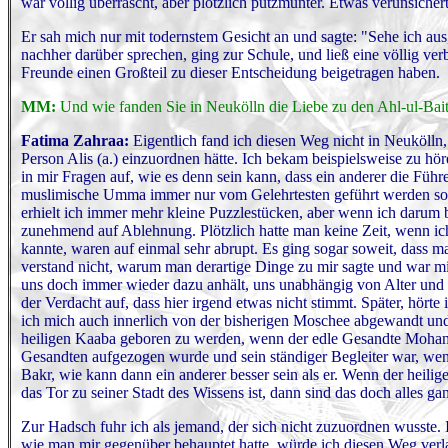
war völlig überrascht, aber plötzlich putzmunter. Etwas verunsicher
Er sah mich nur mit todernstem Gesicht an und sagte: "Sehe ich aus
nachher darüber sprechen, ging zur Schule, und ließ eine völlig verb
Freunde einen Großteil zu dieser Entscheidung beigetragen haben.
MM:
Und wie fanden Sie in Neukölln die Liebe zu den Ahl-ul-Bai
Fatima Zahraa:
Eigentlich fand ich diesen Weg nicht in Neukölln, 
Person Alis (a.) einzuordnen hätte. Ich bekam beispielsweise zu höre
in mir Fragen auf, wie es denn sein kann, dass ein anderer die Führ
muslimische Umma immer nur vom Gelehrtesten geführt werden soll.
erhielt ich immer mehr kleine Puzzlestücken, aber wenn ich darum ba
zunehmend auf Ablehnung. Plötzlich hatte man keine Zeit, wenn ic
kannte, waren auf einmal sehr abrupt. Es ging sogar soweit, dass man
verstand nicht, warum man derartige Dinge zu mir sagte und war mir
uns doch immer wieder dazu anhält, uns unabhängig von Alter und 
der Verdacht auf, dass hier irgend etwas nicht stimmt. Später, hörte 
ich mich auch innerlich von der bisherigen Moschee abgewandt und 
heiligen Kaaba geboren zu werden, wenn der edle Gesandte Mohamma
Gesandten aufgezogen wurde und sein ständiger Begleiter war, wenn
Bakr, wie kann dann ein anderer besser sein als er. Wenn der heilige
das Tor zu seiner Stadt des Wissens ist, dann sind das doch alles g
Zur Hadsch fuhr ich als jemand, der sich nicht zuzuordnen wusste. I
wie man mir gegenüber behauptet hatte, würde ich diesen Weg verlas