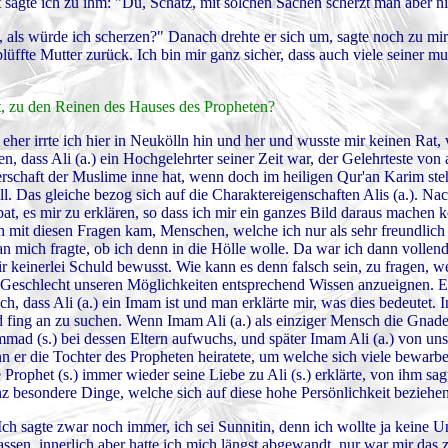
t sagte ich zu ihm: "Du, Schatz, mit solchen Sachen scherzt man aber ni
, als würde ich scherzen?" Danach drehte er sich um, sagte noch zu mir
lüffte Mutter zurück. Ich bin mir ganz sicher, dass auch viele seiner m
t, zu den Reinen des Hauses des Propheten?
eher irrte ich hier in Neukölln hin und her und wusste mir keinen Rat, 
n, dass Ali (a.) ein Hochgelehrter seiner Zeit war, der Gelehrteste von 
erschaft der Muslime inne hat, wenn doch im heiligen Qur'an Karim steh
 Das gleiche bezog sich auf die Charaktereigenschaften Alis (a.). Na
t, es mir zu erklären, so dass ich mir ein ganzes Bild daraus machen k
h mit diesen Fragen kam, Menschen, welche ich nur als sehr freundlich
 mich fragte, ob ich denn in die Hölle wolle. Da war ich dann vollenden
 keinerlei Schuld bewusst. Wie kann es denn falsch sein, zu fragen, w
Geschlecht unseren Möglichkeiten entsprechend Wissen anzueignen. Es
ich, dass Ali (a.) ein Imam ist und man erklärte mir, was dies bedeutet. 
fing an zu suchen. Wenn Imam Ali (a.) als einziger Mensch die Gnade 
d (s.) bei dessen Eltern aufwuchs, und später Imam Ali (a.) von uns
 er die Tochter des Propheten heiratete, um welche sich viele bewarb
 Prophet (s.) immer wieder seine Liebe zu Ali (s.) erklärte, von ihm sagt
anz besondere Dinge, welche sich auf diese hohe Persönlichkeit beziehen
ch sagte zwar noch immer, ich sei Sunnitin, denn ich wollte ja keine U
sen, innerlich aber hatte ich mich längst abgewandt, nur war mir das z