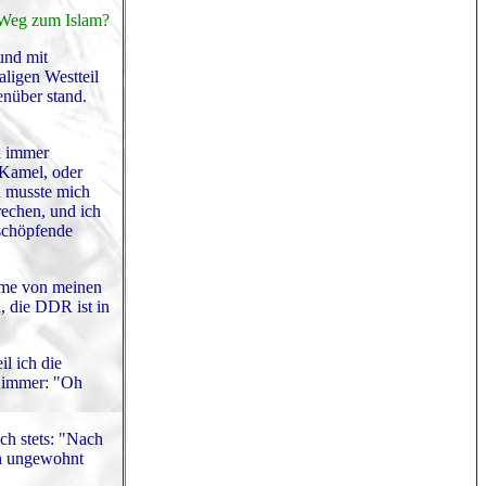
r Weg zum Islam?
und mit
ligen Westteil
nüber stand.
h immer
 Kamel, oder
n musste mich
rechen, und ich
rschöpfende
omme von meinen
R, die DDR ist in
l ich die
n immer: "Oh
ch stets: "Nach
ach ungewohnt