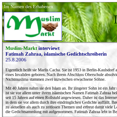
Im Namen des Erhabenen
Muslim-Markt
interviewt
Fatimah Zahraa, islamische Gedichtschreiberin
25.8.2006
Eigentlich heißt sie Marlis Cacha. Sie ist 1953 in Berlin-Kaulsdorf 
eines Invaliden geboren. Nach ihrem Abschluss Oberschule absolvier
Nichtmuslima stammen zwei inzwischen erwachsene Söhne.
Mit 40 Jahren nahm sie den Islam an. Ihr jüngerer Sohn ist ein Jahr
ist sie vor allem unter ihrem islamischen Namen Fatimah Zahraa b
seit 15 Jahren auf einen Rollstuhl angewiesen. Daher ist das Intern
in dem sie vor allem durch ihre eindringlichen Gedichte auffällt. I
zu aktuellen als auch zu zeitlosen Themen und erfreut damit viele 
die Gedichtsammlung mit aufgenommen. Fatimah Zahraa lebt in Ber