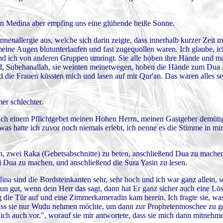
, in Medina aber empfing uns eine glühende heiße Sonne.
nenallergie aus, welche sich darin zeigte, dass innerhalb kurzer Zeit 
eine Augen blutunterlaufen und fast zugequollen waren. Ich glaube, ic
nd ich von anderen Gruppen umringt. Sie alle hoben ihre Hände und 
nd, Subehanallah, sie weinten meinetwegen, hoben die Hände zum Dua 
die Frauen küssten mich und lasen auf mir Qur'an. Das waren alles se
er schlechter.
nach einem Pflichtgebet meinen Hohen Herrn, meinen Gastgeber demüti
was hatte ich zuvor noch niemals erlebt, ich nenne es die Stimme in mir 
, zwei Raka (Gebetsabschnitte) zu beten, anschließend Dua zu machen
 Dua zu machen, und anschließend die Sura Yasin zu lesen.
ina sind die Bordsteinkanten sehr, sehr hoch und ich war ganz allein, s
n gut, wenn dein Herr das sagt, dann hat Er ganz sicher auch eine Lös
 die Tür auf und eine Zimmerkameradin kam herein. Ich fragte sie, was 
dass sie nur Wudu nehmen möchte, um dann zur Prophetenmoschee zu g
 ich auch vor.", worauf sie mir antwortete, dass sie mich dann mitnehm