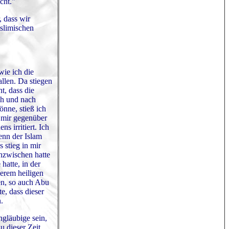
cht."
, dass wir
uslimischen
wie ich die
allen. Da stiegen
t, dass die
ch und nach
önne, stieß ich
 mir gegenüber
s irritiert. Ich
enn der Islam
 stieg in mir
Inzwischen hatte
hatte, in der
erem heiligen
en, so auch Abu
e, dass dieser
.
ngläubige sein,
u dieser Zeit