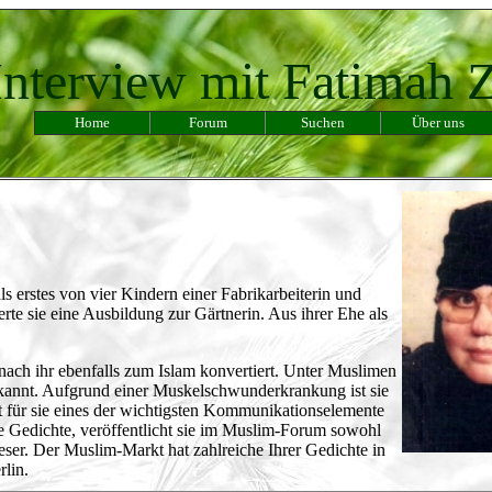
Interview mit Fatimah 
Home
Forum
Suchen
Über uns
als erstes von vier Kindern einer Fabrikarbeiterin und
te sie eine Ausbildung zur Gärtnerin. Aus ihrer Ehe als
 nach ihr ebenfalls zum Islam konvertiert. Unter Muslimen
ekannt. Aufgrund einer Muskelschwunderkrankung ist sie
et für sie eines der wichtigsten Kommunikationselemente
hre Gedichte, veröffentlicht sie im Muslim-Forum sowohl
Leser. Der Muslim-Markt hat zahlreiche Ihrer Gedichte in
lin.