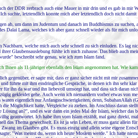
ch der DDR zerbrach auch eine Mauer in mir drin und es gab in mir Wei
Ich suchte, letztendlich konnte mich aber letztendlich doch nicht damit i
htungen ab, um dann im Judentum und danach im Buddhismus zu suchen, 
des Dalai Lama, welches ich aber ganz schnell wieder als für mich unlo
 Nachbarn, welche mich auch sehr schnell zu sich einluden. Es lag nich
d ihrer Glaubensauslebung fühlte ich mich zuhause. Das blieb auch me
urde" beschreibt sehr genau, wie ich zum Islam fand.
ch Ihnen als 11-jähriger ebenfalls den Islam angenommen hat. Wie kam
ich gegenüber, er sagte mir, dass er ganz sicher nicht mit mir zusamme
 und führte mit ihm eindringliche Gespräche, in denen ich ihn sehr klar
r für ihn da war und ihn liebevoll umsorgt hat, und dass sich daran nic
reizügig gekleidet gehe. Auch wenn ich niemandem vorher etwas von me
das waren eigentlich nur Anfangsschwierigkeiten, denn, SubahanAllah (G
ich die Möglichkeit hatte, Vergleiche zu ziehen. Im Anschluss daran stel
re Lösung an?", und es war dann ein jedes Mal der Islam, welcher das b
llig geantwortet. Ich habe ihm vom Islam erzählt, mal ganz direkt, mal 
nell das Thema gewechselt. Es ist ja sein Leben, er muss ganz allein für
n Zwang im Glauben gibt. Es muss einzig und allein seine eigene Entsc
 sagte: "Was meinst du, wenn ich heute Moslem werde." Ich hatte niema