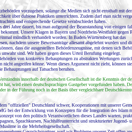
zbehörden vorzugehen, solange die Medien sich nicht ernsthaft mit de
hkeit über dubiose Praktiken unterrichten. Zudem darf man nicht verge
etrachten und entsprechende Gesetze verabschiedet haben.
tens drei Jahre dauert, bis man aufgrund der Beanstandung von einigen fa
 bekommt. Unsere Klagen in Bayern und Nordrhein-Westfalen gegen P
 einmal mündlich verhandelt worden. In Baden-Württemberg hat das
iesen, nachdem unsere Beweisanträge allesamt abgelehnt wurden und d
können, dass die ausgestellten Behördenzeugnisse, mit denen sich Beh
ch unwahr sind. Wir haben gegen dieses Urteil Berufung eingelegt.
die Behörden von konkreten Behauptungen zu abstrakten Wertungen zurü
man nicht angreifen könne. Wenn dieses Argument nicht zieht, können sie
die Behauptungen auf Tatsachen beruhen.
erständnis innerhalb der deutschen Gesellschaft ist die Kenntnis der d
cht hat, wird einen deutschsprachigen Gastgeber vorgefunden haben. D
der in der Führung noch in der Basis über vergleichbare Deutschkenntn
em "offiziellen" Deutschland schwer, Kooperationen mit unserer Geme
MG bei der Entwicklung von Konzepten für die Integration des Islam 
konzept von den politisch Verantwortlichen dieses Landes warten, prak
pagnen, Sprachkursen, Nachhilfeunterricht und strukturierter Jugend- 
r Muslime in die Mehrheitsgesellschaft.
unangenehmer Gesprächspartner, weil wir Probleme unserer Zeit offen a