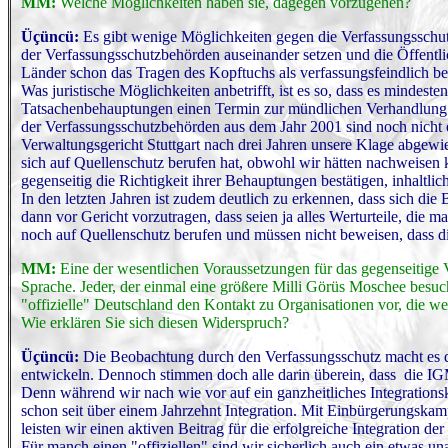
MM:
Welche Möglichkeiten haben sie, dagegen vorzugehen?
Üçüncü:
Es gibt wenige Möglichkeiten gegen die Verfassungsschut
der Verfassungsschutzbehörden auseinander setzen und die Öffentlic
Länder schon das Tragen des Kopftuchs als verfassungsfeindlich b
Was juristische Möglichkeiten anbetrifft, ist es so, dass es mindes
Tatsachenbehauptungen einen Termin zur mündlichen Verhandlung
der Verfassungsschutzbehörden aus dem Jahr 2001 sind noch nicht
Verwaltungsgericht Stuttgart nach drei Jahren unsere Klage abgew
sich auf Quellenschutz berufen hat, obwohl wir hätten nachweisen 
gegenseitig die Richtigkeit ihrer Behauptungen bestätigen, inhaltli
In den letzten Jahren ist zudem deutlich zu erkennen, dass sich 
dann vor Gericht vorzutragen, dass seien ja alles Werturteile, die 
noch auf Quellenschutz berufen und müssen nicht beweisen, dass 
MM:
Eine der wesentlichen Voraussetzungen für das gegenseitige V
Sprache. Jeder, der einmal eine größere Milli Görüs Moschee besu
"offizielle" Deutschland den Kontakt zu Organisationen vor, die we
Wie erklären Sie sich diesen Widerspruch?
Üçüncü:
Die Beobachtung durch den Verfassungsschutz macht es d
entwickeln. Dennoch stimmen doch alle darin überein, dass die IG
Denn während wir nach wie vor auf ein ganzheitliches Integrations
schon seit über einem Jahrzehnt Integration. Mit Einbürgerungskam
leisten wir einen aktiven Beitrag für die erfolgreiche Integration de
Für manch einen "offiziellen" sind wir sicherlich auch ein etwas 