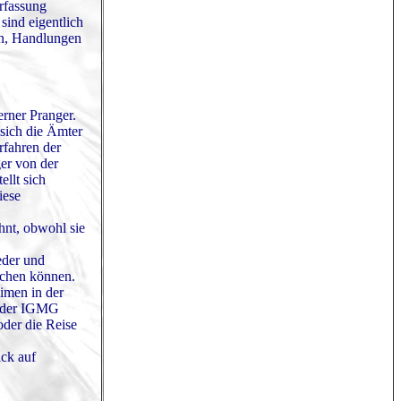
rfassung
sind eigentlich
en, Handlungen
erner Pranger.
 sich die Ämter
rfahren der
ger von der
ellt sich
iese
hnt, obwohl sie
eder und
achen können.
imen in der
it der IGMG
oder die Reise
ick auf