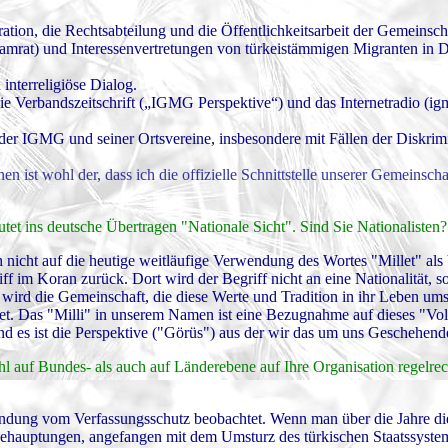
ration, die Rechtsabteilung und die Öffentlichkeitsarbeit der Gemeinsc
slamrat) und Interessenvertretungen von türkeistämmigen Migranten in 
interreligiöse Dialog.
die Verbandszeitschrift („IGMG Perspektive“) und das Internetradio (ig
g der IGMG und seiner Ortsvereine, insbesondere mit Fällen der Diskri
 ist wohl der, dass ich die offizielle Schnittstelle unserer Gemeinsch
eutet ins deutsche Übertragen "Nationale Sicht". Sind Sie Nationalisten?
h nicht auf die heutige weitläufige Verwendung des Wortes "Millet" als
ff im Koran zurück. Dort wird der Begriff nicht an eine Nationalität, s
wird die Gemeinschaft, die diese Werte und Tradition in ihr Leben ums
et. Das "Milli" in unserem Namen ist eine Bezugnahme auf dieses "Vol
nd es ist die Perspektive ("Görüs") aus der wir das um uns Geschehend
l auf Bundes- als auch auf Länderebene auf Ihre Organisation regelrec
ründung vom Verfassungsschutz beobachtet. Wenn man über die Jahre di
ehauptungen, angefangen mit dem Umsturz des türkischen Staatssystem