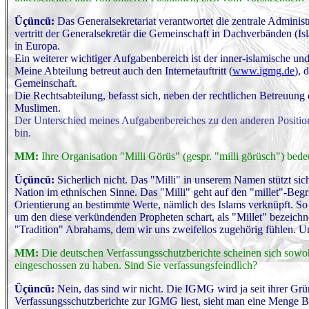
Üçüncü:
Das Generalsekretariat verantwortet die zentrale Administ
vertritt der Generalsekretär die Gemeinschaft in Dachverbänden (I
in Europa.
Ein weiterer wichtiger Aufgabenbereich ist der inner-islamische und 
Meine Abteilung betreut auch den Internetauftritt (
www.igmg.de
), 
Gemeinschaft.
Die Rechtsabteilung, befasst sich, neben der rechtlichen Betreuun
Muslimen.
Der Unterschied meines Aufgabenbereiches zu den anderen Positionen
bin.
MM:
Ihre Organisation "Milli Görü
s
" (gespr. "milli görüsch") bed
Ü
ç
üncü:
Sicherlich nicht. Das "Milli" in unserem Namen stützt sic
Nation im ethnischen Sinne. Das "Milli" geht auf den "millet"-Begri
Orientierung an bestimmte Werte, nämlich des Islams verknüpft. So 
um den diese verkündenden Propheten schart, als "Millet" bezeichn
"Tradition" Abrahams, dem wir uns zweifellos zugehörig fühlen. U
MM:
Die deutschen Verfassungsschutzberichte scheinen sich sowoh
eingeschossen zu haben. Sind Sie verfassungsfeindlich?
Ü
ç
üncü:
Nein, das sind wir nicht. Die IGMG wird ja seit ihrer G
Verfassungsschutzberichte zur IGMG liest, sieht man eine Menge B