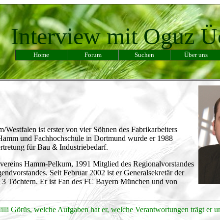
Interview mit Oguz 
Home
Forum
Suchen
Über uns
estfalen ist erster von vier Söhnen des Fabrikarbeiters
 Hamm und Fachhochschule in Dortmund wurde er 1988
ertretung für Bau
&
Industriebedarf.
svereins Hamm-Pelkum, 1991 Mitglied des Regionalvorstandes
vorstandes. Seit Februar 2002 ist er Generalsekretär der
on 3 Töchtern. Er ist Fan des FC Bayern München und von
illi Görüs, welche Aufgaben hat er, welche Verantwortungen trägt er 