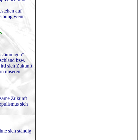
bestehen auf
treibung wenn
s
i-stämmigen"
tschland bzw.
wird sich Zukunft
in unseren
insame Zukunft
opulismus sich
hne sich ständig