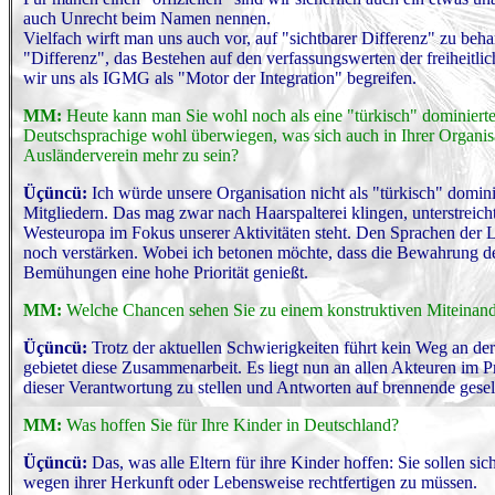
auch Unrecht beim Namen nennen.
Vielfach wirft man uns auch vor, auf "sichtbarer Differenz" zu behar
"Differenz", das Bestehen auf den verfassungswerten der freiheit
wir uns als IGMG als "Motor der Integration" begreifen.
MM:
Heute kann man Sie wohl noch als eine "türkisch" dominierte
Deutschsprachige wohl überwiegen, was sich auch in Ihrer Organisa
Ausländerverein mehr zu sein?
Üçüncü:
Ich würde unsere Organisation nicht als "türkisch" domin
Mitgliedern. Das mag zwar nach Haarspalterei klingen, unterstreic
Westeuropa im Fokus unserer Aktivitäten steht. Den Sprachen der Lä
noch verstärken. Wobei ich betonen möchte, dass die Bewahrung der
Bemühungen eine hohe Priorität genießt.
MM:
Welche Chancen sehen Sie zu einem konstruktiven Miteinande
Üçüncü:
Trotz der aktuellen Schwierigkeiten führt kein Weg an d
gebietet diese Zusammenarbeit. Es liegt nun an allen Akteuren im P
dieser Verantwortung zu stellen und Antworten auf brennende gesell
MM:
Was hoffen Sie für Ihre Kinder in Deutschland?
Üçüncü:
Das, was alle Eltern für ihre Kinder hoffen: Sie sollen s
wegen ihrer Herkunft oder Lebensweise rechtfertigen zu müssen.