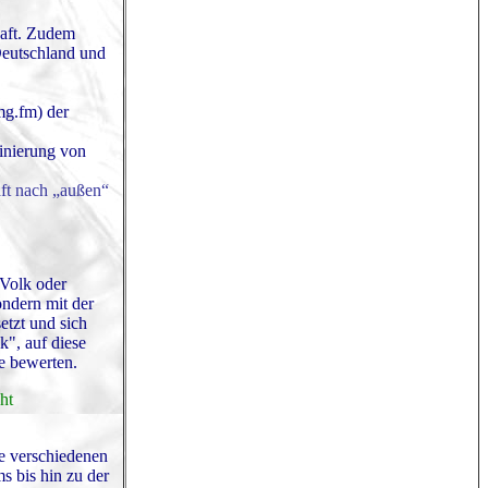
haft. Zudem
Deutschland und
mg.fm) der
minierung von
aft nach „außen“
 Volk oder
ondern mit der
etzt und sich
k", auf diese
e bewerten.
ht
e verschiedenen
s bis hin zu der