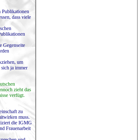
n Publikationen
ssen, dass viele
lschen
ublikationen
ie Gegenseite
örden
ckziehen, um
 sich ja immer
eutschen
ennoch zieht das
isse verfügt.
inschaft zu
mitwirken muss.
tiziert die IGMG
und Frauenarbeit
nsprechen und