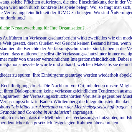
g solche Pflichten auferlegen, die eine Einschränkung der in der Ve
en wird auch durch konkrete Beispiele belegt. Wo, so fragt man sich, 
um die Verfassungsfeindlichkeit der IGMG zu belegen. Wo sind Äußerung
 Grundordnung?
tliche Negativwerbung für Ihre Organisation?
das Aufführen im Verfassungsschutzbericht wirkt zweifellos wie ein mod
e Welt gesetzt, deren Quellen vor Gericht keinen Bestand hätten, wenn
antiiert die Berichte der Verfassungsschutzämter sind, haben ja die Ve
erken, dass mittlerweile selbst die Verfassungsschutzämter immer weni
er mehr von unserer vermeintlichen Integrationsfeindlichkeit. Dabei st
r Integrationsmessstelle wurde und anhand welchen Maßstabs sie denn d
ieder zu spüren. Ihre Einbürgerungsanträge werden wiederholt abgele
echtfertigungsdruck. Die Nachbarn vor Ort, mit denen unsere Mitgli
 bei ihren Dialogpartnern keine verfassungsfeindlichen Tendenzen ausm
ungsarbeit" der Verfassungsschutzbehörden Vorurteile gegenüber Musl
er Verfassungsschutz in Baden-Württemberg die Integrationsfeindlichke
horts "
als Mittel zur Absetzung von der Mehrheitsgesellschaft tragen
" 
 Granada und Cordoba in Andalusien
" anprangert.
deutlich machen, dass die Methoden der Verfassungsschutzämter, mit Bl
er deutlicher den gesetzlich festgelegten Rahmen überschreiten.