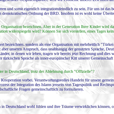
ren und somit eigentlich integrationsfeindlich zu sein. Für uns ist das 
lich demokratischen Ordnung der BRD. Insofern ist es wohl keine Über
 Organisation bezeichnen. Aber in der Generation Ihrer Kinder wird da
tion widerspiegeln wird? Können Sie sich vorstellen, eines Tages kein
iert bezeichnen, sondern als eine Organisation mit mehrheitlich "Türke
ht aber unseren Anspruch, dass unabhängig der genutzten Sprache, Deu
nder, in denen wir leben, tragen wir bereits jetzt Rechnung und dies 
 türkischen Sprache als inner-europäischer Kitt unserer Gemeinschaft 
r in Deutschland, trotz der Ablehnung durch "Offizielle"?
er Kooperation vorbei. Verantwortungsvolles Handeln für unsere geme
rozess der Integration des Islams jenseits von Tagespolitik und Rechtsp
schaftliche Fragen gemeinschaftlich zu formulieren.
ich in Deutschland wohl fühlen und ihre Träume verwirklichen können, o