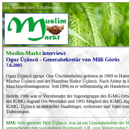
Im Namen des Erhabenen
Muslim-Markt
interviewt
Oguz Üçüncü - Generalsekretär von Milli Görüs
7.6.2005
Oguz Üçüncü (gespr. Ouz Ütschündschü) geboren in 1969 in Hamm/W
Mazhar Üçüncü und der Hausfrau Hatice Üçüncü. Nach Abitur in
Maschinenbauingenieur. Seit 1996 ist er selbstständig als Handelsv
Bereits 1986 war er Vorsitzender der Jugendgruppe des IGMG Ort
der IGMG-Jugend Ost-Westfalen und 1993 Mitglied des IGMG-Jugend
IGMG. Üçüncü ist türkischer Staatbürger, verheiratet und Vater v
Trabzonspor.
MM:
Sehr geehrter Herr Üçüncü, was ist ein Generalsekretär der M
unterscheidet ihm von anderen Positionen, z.B. vom Vorsitzenden?