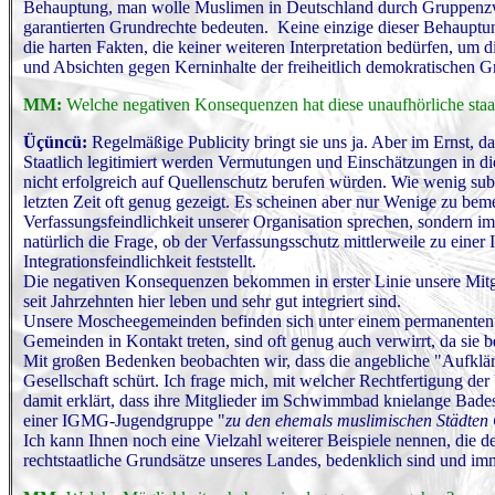
Behauptung, man wolle Muslimen in Deutschland durch Gruppenzwan
garantierten Grundrechte bedeuten. Keine einzige dieser Behauptung
die harten Fakten, die keiner weiteren Interpretation bedürfen, 
und Absichten gegen Kerninhalte der freiheitlich demokratischen
MM:
Welche negativen Konsequenzen hat diese unaufhörliche staa
Üçüncü:
Regelmäßige Publicity bringt sie uns ja. Aber im Ernst, 
Staatlich legitimiert werden Vermutungen und Einschätzungen in di
nicht erfolgreich auf Quellenschutz berufen würden. Wie wenig subst
letzten Zeit oft genug gezeigt. Es scheinen aber nur Wenige zu bem
Verfassungsfeindlichkeit unserer Organisation sprechen, sondern imm
natürlich die Frage, ob der Verfassungsschutz mittlerweile zu eine
Integrationsfeindlichkeit feststellt.
Die negativen Konsequenzen bekommen in erster Linie unsere Mitgl
seit Jahrzehnten hier leben und sehr gut integriert sind.
Unsere Moscheegemeinden befinden sich unter einem permanenten R
Gemeinden in Kontakt treten, sind oft genug auch verwirrt, da sie
Mit großen Bedenken beobachten wir, dass die angebliche "Aufklär
Gesellschaft schürt. Ich frage mich, mit welcher Rechtfertigung d
damit erklärt, dass ihre Mitglieder im Schwimmbad knielange Bades
einer IGMG-Jugendgruppe "
zu den ehemals muslimischen Städten
Ich kann Ihnen noch eine Vielzahl weiterer Beispiele nennen, die 
rechtstaatliche Grundsätze unseres Landes, bedenklich sind und imm