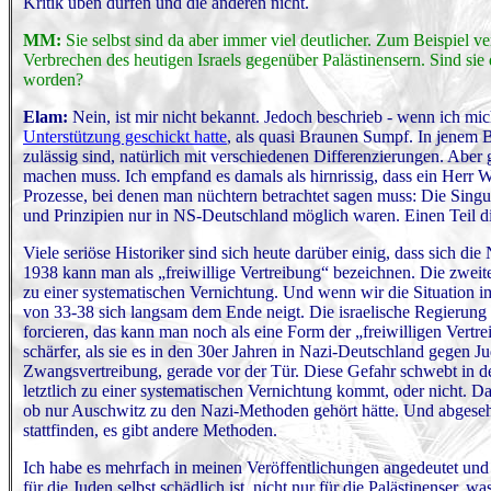
Kritik üben dürfen und die anderen nicht.
MM:
Sie selbst sind da aber immer viel deutlicher. Zum Beispiel 
Verbrechen des heutigen Israels gegenüber Palästinensern. Sind s
worden?
Elam:
Nein, ist mir nicht bekannt. Jedoch beschrieb - wenn ich mic
Unterstützung geschickt hatte
, als quasi Braunen Sumpf. In jenem B
zulässig sind, natürlich mit verschiedenen Differenzierungen. Aber
machen muss. Ich empfand es damals als hirnrissig, dass ein Herr W
Prozesse, bei denen man nüchtern betrachtet sagen muss: Die Singu
und Prinzipien nur in NS-Deutschland möglich waren. Einen Teil d
Viele seriöse Historiker sind sich heute darüber einig, dass sich di
1938 kann man als „freiwillige Vertreibung“ bezeichnen. Die zweit
zu einer systematischen Vernichtung. Und wenn wir die Situation im 
von 33-38 sich langsam dem Ende neigt. Die israelische Regierung ve
forcieren, das kann man noch als eine Form der „freiwilligen Vertr
schärfer, als sie es in den 30er Jahren in Nazi-Deutschland gegen J
Zwangsvertreibung, gerade vor der Tür. Diese Gefahr schwebt in der L
letztlich zu einer systematischen Vernichtung kommt, oder nicht. D
ob nur Auschwitz zu den Nazi-Methoden gehört hätte. Und abgeseh
stattfinden, es gibt andere Methoden.
Ich habe es mehrfach in meinen Veröffentlichungen angedeutet und
für die Juden selbst schädlich ist, nicht nur für die Palästinenser, w