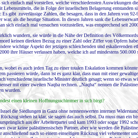
sich einfach mal vorstellen, welche verschiedensten Auswirkungen die
 Lebensmitteln, die in Folge der israelischen Belagerung entstanden si
n: Es gibt zuverlässige Zahlen, die besagen, dass in den Jahren von 92-9
 war, als die heutige Situation. In diesen Jahren sank die Lebenserwar
 sich einfach mal versuchen vorzustellen, was entsprechend seit 2000 p
rklich wundern, sie würde in die Nähe der Definition des Völkermor
rmord keinen direkten Bezug zu einer Zahl oder Ziffer von Opfern hab
 andere wichtige Aspekt der jetzigen schleichenden und eskalierenden e
r 2000 ihre Häuser verlassen haben, welche ich auf mindestens 500.000 
eben, wobei es auch jeden Tag zu einer totalen Eskalation kommen könnt
n passieren würde, dann ist es ganz klar, dass man mit einer gewaltige
verschiedene israelische Minister deutlich gesagt; wenn so etwas wie
nenser mit einer zweiten Naqba rechnen. „Naqba“ nennen die Palästinen
ben wurden.
ndest einen kleinen Hoffnungsschimmer in sich birgt?
d Israel die Siedlungen in Gaza ohne nennenswerten internen Widersta
Rückzug stehen ist klar, sie sagen das auch selbst. Da muss man ein bi
rsprünglich aus der Arbeiterpartei und kam 1993 oder sogar 1992 scho
en zwar keine palästinensischen Partner, aber wie werden die Palästine
r anschließend nach so einem einseitigen Rückzug viel vehementer und 