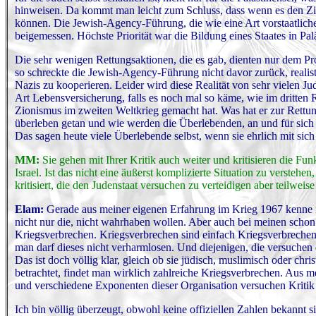
hinweisen. Da kommt man leicht zum Schluss, dass wenn es den Zio
können. Die Jewish-Agency-Führung, die wie eine Art vorstaatliche 
beigemessen. Höchste Priorität war die Bildung eines Staates in Pal
Die sehr wenigen Rettungsaktionen, die es gab, dienten nur dem Proj
so schreckte die Jewish-Agency-Führung nicht davor zurück, realist
Nazis zu kooperieren. Leider wird diese Realität von sehr vielen Ju
Art Lebensversicherung, falls es noch mal so käme, wie im dritten Re
Zionismus im zweiten Weltkrieg gemacht hat. Was hat er zur Rettu
überleben getan und wie werden die Überlebenden, an und für sich b
Das sagen heute viele Überlebende selbst, wenn sie ehrlich mit sich 
MM:
Sie gehen mit Ihrer Kritik auch weiter und kritisieren die Fun
Israel. Ist das nicht eine äußerst komplizierte Situation zu verstehen
kritisiert, die den Judenstaat versuchen zu verteidigen aber teilweise
Elam:
Gerade aus meiner eigenen Erfahrung im Krieg 1967 kenne ich
nicht nur die, nicht wahrhaben wollen. Aber auch bei meinen sch
Kriegsverbrechen. Kriegsverbrechen sind einfach Kriegsverbrechen
man darf dieses nicht verharmlosen. Und diejenigen, die versuchen
Das ist doch völlig klar, gleich ob sie jüdisch, muslimisch oder chr
betrachtet, findet man wirklich zahlreiche Kriegsverbrechen. Aus mei
und verschiedene Exponenten dieser Organisation versuchen Kritik d
Ich bin völlig überzeugt, obwohl keine offiziellen Zahlen bekannt s