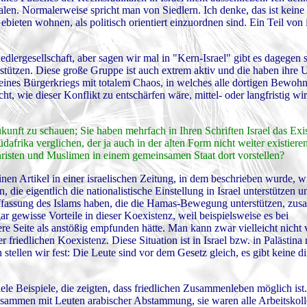
kalen. Normalerweise spricht man von Siedlern. Ich denke, das ist keine
Gebieten wohnen, als politisch orientiert einzuordnen sind. Ein Teil von 
Siedlergesellschaft, aber sagen wir mal in "Kern-Israel" gibt es dagegen 
rstützen. Diese große Gruppe ist auch extrem aktiv und die haben ihre 
eines Bürgerkriegs mit totalem Chaos, in welches alle dortigen Bewohn
t, wie dieser Konflikt zu entschärfen wäre, mittel- oder langfristig wir
unft zu schauen; Sie haben mehrfach in Ihren Schriften Israel das Exis
frika verglichen, der ja auch in der alten Form nicht weiter existiere
risten und Muslimen in einem gemeinsamen Staat dort vorstellen?
inen Artikel in einer israelischen Zeitung, in dem beschrieben wurde, wi
ie eigentlich die nationalistische Einstellung in Israel unterstützen u
e Auffassung des Islams haben, die die Hamas-Bewegung unterstützen, 
 gewisse Vorteile in dieser Koexistenz, weil beispielsweise es bei
re Seite als anstößig empfunden hätte. Man kann zwar vielleicht nicht 
r friedlichen Koexistenz. Diese Situation ist in Israel bzw. in Paläst
 stellen wir fest: Die Leute sind vor dem Gesetz gleich, es gibt keine di
ele Beispiele, die zeigten, dass friedlichen Zusammenleben möglich ist
t zusammen mit Leuten arabischer Abstammung, sie waren alle Arbeitskol