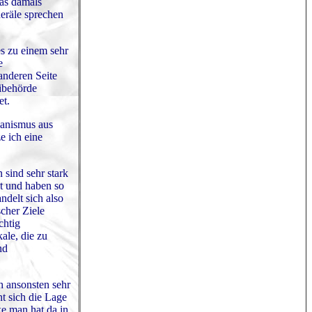
das damals
neräle sprechen
es zu einem sehr
e
anderen Seite
eibehörde
et.
hanismus aus
e ich eine
 sind sehr stark
et und haben so
delt sich also
cher Ziele
chtig
ale, die zu
nd
ch ansonsten sehr
t sich die Lage
ke man hat da in