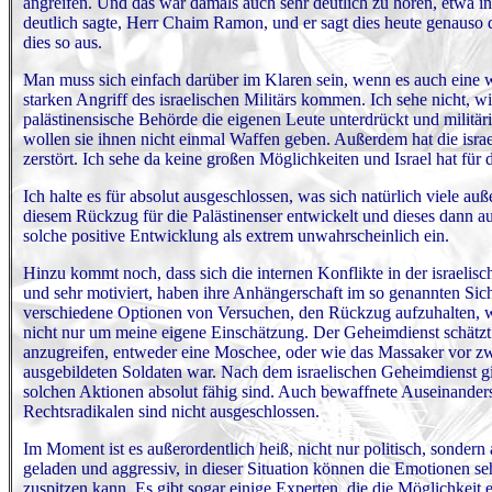
angreifen. Und das war damals auch sehr deutlich zu hören, etwa in
deutlich sagte, Herr Chaim Ramon, und er sagt dies heute genauso de
dies so aus.
Man muss sich einfach darüber im Klaren sein, wenn es auch eine wi
starken Angriff des israelischen Militärs kommen. Ich sehe nicht, wi
palästinensische Behörde die eigenen Leute unterdrückt und militäri
wollen sie ihnen nicht einmal Waffen geben. Außerdem hat die israe
zerstört. Ich sehe da keine großen Möglichkeiten und Israel hat für
Ich halte es für absolut ausgeschlossen, was sich natürlich viele a
diesem Rückzug für die Palästinenser entwickelt und dieses dann a
solche positive Entwicklung als extrem unwahrscheinlich ein.
Hinzu kommt noch, dass sich die internen Konflikte in der israelisc
und sehr motiviert, haben ihre Anhängerschaft im so genannten Sich
verschiedene Optionen von Versuchen, den Rückzug aufzuhalten, we
nicht nur um meine eigene Einschätzung. Der Geheimdienst schätzt 
anzugreifen, entweder eine Moschee, oder wie das Massaker vor zw
ausgebildeten Soldaten war. Nach dem israelischen Geheimdienst gib
solchen Aktionen absolut fähig sind. Auch bewaffnete Auseinanders
Rechtsradikalen sind nicht ausgeschlossen.
Im Moment ist es außerordentlich heiß, nicht nur politisch, sondern 
geladen und aggressiv, in dieser Situation können die Emotionen s
zuspitzen kann. Es gibt sogar einige Experten, die die Möglichkeit e