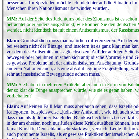
besser aus. Im Speziellen möchte ich mich hier auf die Situation im 
Menschen ihren Nationalismus überwinden würden.
MM:
Auf der Seite des Judentums oder des Zionismus ist es schon 
betrachtet oder anders ausgedrückt; wie können Sie den deutschen V
wendet, nicht identisch ist mit einem Antisemitismus, der Rassismu
Elam:
Grundsätzlich muss man natürlich differenzieren. Auf der ein
bei weitem nicht der Einzige, und insofern ist es ganz klar; man ka
vor dem des Antisemitismus - gleichsetzen. Auf der anderen Seite i
bewegen oder bei ihnen mischen sich antijüdische Vorurteile und Gef
es gewisse Probleme mit der antizionistischen Anschauung. Grundsät
anderen Nationen auch, als eine absolut legitime Fragestellung, wo
sehr auf rassistische Beweggründe achten muss.
MM:
Sie haben in mehreren Artikeln, aber auch in Form von Büchern
der so klar die Dinge aussprechen würde, wie sie es getan haben, wäre
vorbehalten?
Elam:
Auf keinen Fall! Man muss aber auch sehen, dass Israelis ode
Kategorien, beispielsweise „jüdischer Antisemit“, wie ich auch sch
dass man als Jude oder Israeli den Blankoscheck besitzt so zu kritis
in der am ehesten noch nur Juden diese Kritik ausüben können, ist 
Jamal Karsli in Deutschland sehr stark war, versucht Leute für ihn z
auch prominente Israelis, als er gewisse Praktiken der israelische