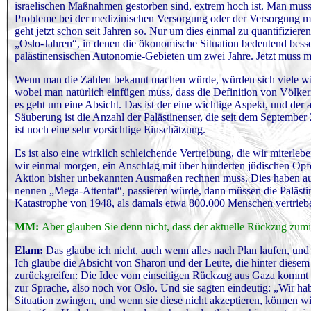
israelischen Maßnahmen gestorben sind, extrem hoch ist. Man muss 
Probleme bei der medizinischen Versorgung oder der Versorgung mit
geht jetzt schon seit Jahren so. Nur um dies einmal zu quantifiziere
„Oslo-Jahren“, in denen die ökonomische Situation bedeutend besser
palästinensischen Autonomie-Gebieten um zwei Jahre. Jetzt muss man
Wenn man die Zahlen bekannt machen würde, würden sich viele wi
wobei man natürlich einfügen muss, dass die Definition von Völke
es geht um eine Absicht. Das ist der eine wichtige Aspekt, und der
Säuberung ist die Anzahl der Palästinenser, die seit dem Septembe
ist noch eine sehr vorsichtige Einschätzung.
Es ist also eine wirklich schleichende Vertreibung, die wir miterl
wir einmal morgen, ein Anschlag mit über hunderten jüdischen Opfer
Aktion bisher unbekannten Ausmaßen rechnen muss. Dies haben auch 
nennen „Mega-Attentat“, passieren würde, dann müssen die Palästi
Katastrophe von 1948, als damals etwa 800.000 Menschen vertrie
MM:
Aber glauben Sie denn nicht, dass der aktuelle Rückzug zumi
Elam:
Das glaube ich nicht, auch wenn alles nach Plan laufen, un
Ich glaube die Absicht von Sharon und der Leute, die hinter diesem 
zurückgreifen: Die Idee vom einseitigen Rückzug aus Gaza kommt u
zur Sprache, also noch vor Oslo. Und sie sagten eindeutig: „Wir hab
Situation zwingen, und wenn sie diese nicht akzeptieren, können wi