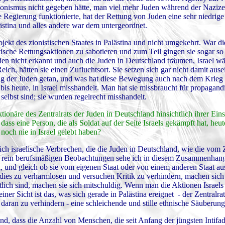
nismus nicht gegeben hätte, man viel mehr Juden während der Nazizeit
Regierung funktionierte, hat der Rettung von Juden eine sehr niedrige 
ästina und alles andere war dem untergeordnet.
ekt des zionistischen Staates in Palästina und nicht umgekehrt. War die
ische Rettungsaktionen zu sabotieren und zum Teil gingen sie sogar so
den nicht erkannt und auch die Juden in Deutschland träumen, Israel wär
ich, hätten sie einen Zufluchtsort. Sie setzen sich gar nicht damit aus
ng der Juden getan, und was hat diese Bewegung auch nach dem Krieg 
is heute, in Israel misshandelt. Man hat sie missbraucht für propagan
selbst sind; sie wurden regelrecht misshandelt.
ktionäre des Zentralrats der Juden in Deutschland hinsichtlich ihrer Ein
, dass eine Person, die als Soldat auf der Seite Israels gekämpft hat, heu
 noch nie in Israel gelebt haben?
 israelische Verbrechen, die die Juden in Deutschland, wie die vom Ze
on rein berufsmäßigen Beobachtungen sehe ich in diesem Zusammenhan
, und gleich ob sie vom eigenen Staat oder von einem anderen Staat a
 dies zu verharmlosen und versuchen Kritik zu verhindern, machen sich
istlich sind, machen sie sich mitschuldig. Wenn man die Aktionen Israels
ner Sicht ist das, was sich gerade in Palästina ereignet - der Zentralra
aran zu verhindern - eine schleichende und stille ethnische Säuberung
ind, dass die Anzahl von Menschen, die seit Anfang der jüngsten Intifa