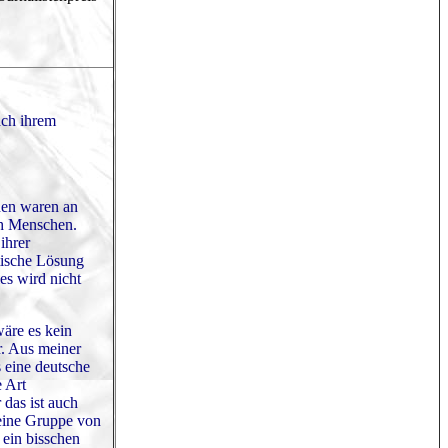
ach ihrem
den waren an
ch Menschen.
ihrer
tische Lösung
ies wird nicht
wäre es kein
r. Aus meiner
 eine deutsche
e Art
 das ist auch
t eine Gruppe von
 ein bisschen