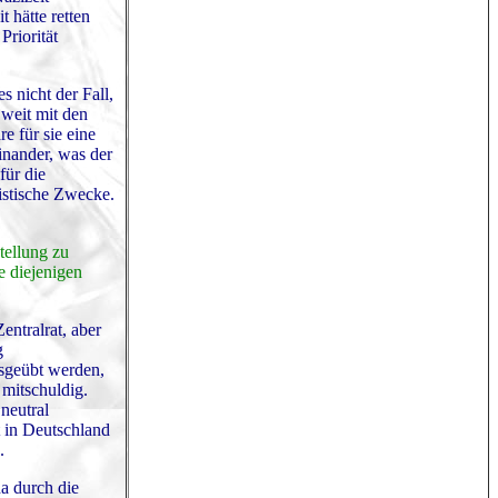
 hätte retten
Priorität
s nicht der Fall,
 weit mit den
e für sie eine
einander, was der
für die
distische Zwecke.
stellung zu
te diejenigen
ntralrat, aber
g
usgeübt werden,
 mitschuldig.
 neutral
t in Deutschland
.
da durch die