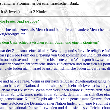
ralischer Prominenter bei einer israelischen Bank.
rich (Schweiz) und hat 2 Kinder.
die Frage: Sind sie Jude?
etrachte mich zuerst als Mensch und beurteile auch andere Menschen n
 Zugehörigkeiten.
 zu dem Unterschied zwischen einem Juden und einem Zionisten?
 war der Zionismus eine säkulare Bewegung und sehr viele religiöse Ju
ten, dass jedwede Form der Erlösung von Gott kommen soll und nicht dur
ultraorthodoxe und andere Juden bis heute einen Widerspruch zwischen 
cher beansprucht sämtliche Juden zu vertreten und stellt sich als poli
en viele Juden nicht. Israel beansprucht sämtliche Juden zu vertreten, d
rige und heikle Frage. Wenn es nur nach religiöser Zugehörigkeit ginge, 
en auch als eine Nation, dadurch wird es noch ein stückweit schwierige
um etwas real Existentes. Wenn man versuchen würde zu präzisieren, was
 in der Schweiz umso mehr, in der Schweiz definiert man sich über ein
ge gemeinsame Kultur. Es gibt allenfalls eine gemeinsame Grenze, aber
r eine tautologische Definition einer Nation finden, d.h. eine Nation is
an diese nationale Phase überwinden und dann sieht es vielleicht schon