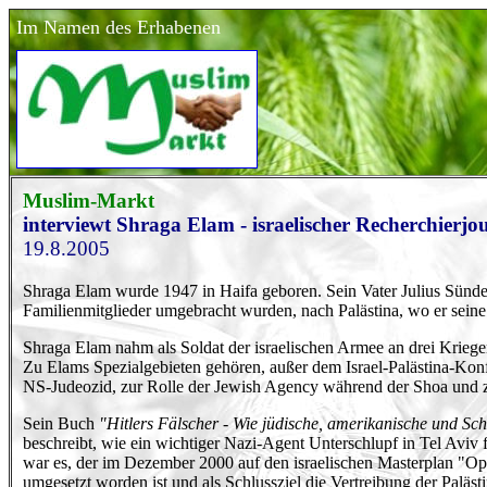
Im Namen des Erhabenen
Muslim-Markt
interviewt Shraga Elam - israelischer Recherchierjou
19.8.2005
Shraga Elam wurde 1947 in Haifa geboren. Sein Vater Julius Sünde
Familienmitglieder umgebracht wurden, nach Palästina, wo er seine
Shraga Elam nahm als Soldat der israelischen Armee an drei Kriegen t
Zu Elams Spezialgebieten gehören, außer dem Israel-Palästina-Kon
NS-Judeozid, zur Rolle der Jewish Agency während der Shoa und z
Sein Buch
"Hitlers Fälscher - Wie jüdische, amerikanische und S
beschreibt, wie ein wichtiger Nazi-Agent Unterschlupf in Tel Av
war es, der im Dezember 2000 auf den israelischen Masterplan "Opera
umgesetzt worden ist und als Schlussziel die Vertreibung der Paläs