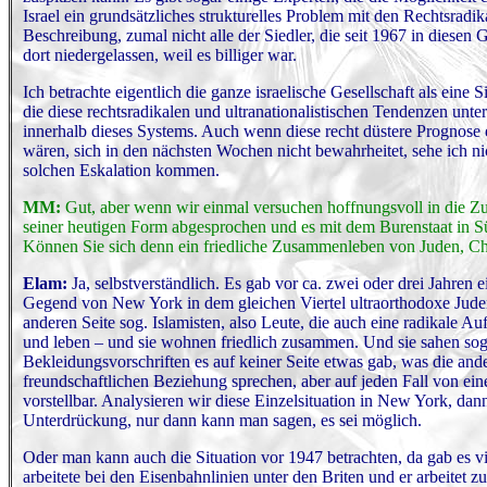
Israel ein grundsätzliches strukturelles Problem mit den Rechtsradi
Beschreibung, zumal nicht alle der Siedler, die seit 1967 in diesen 
dort niedergelassen, weil es billiger war.
Ich betrachte eigentlich die ganze israelische Gesellschaft als eine 
die diese rechtsradikalen und ultranationalistischen Tendenzen unte
innerhalb dieses Systems. Auch wenn diese recht düstere Prognose 
wären, sich in den nächsten Wochen nicht bewahrheitet, sehe ich nich
solchen Eskalation kommen.
MM:
Gut, aber wenn wir einmal versuchen hoffnungsvoll in die Zuk
seiner heutigen Form abgesprochen und es mit dem Burenstaat in Süda
Können Sie sich denn ein friedliche Zusammenleben von Juden, Ch
Elam:
Ja, selbstverständlich. Es gab vor ca. zwei oder drei Jahren e
Gegend von New York in dem gleichen Viertel ultraorthodoxe Juden, d
anderen Seite sog. Islamisten, also Leute, die auch eine radikal
und leben – und sie wohnen friedlich zusammen. Und sie sahen sogar
Bekleidungsvorschriften es auf keiner Seite etwas gab, was die ande
freundschaftlichen Beziehung sprechen, aber auf jeden Fall von eine
vorstellbar. Analysieren wir diese Einzelsituation in New York, dann
Unterdrückung, nur dann kann man sagen, es sei möglich.
Oder man kann auch die Situation vor 1947 betrachten, da gab es vi
arbeitete bei den Eisenbahnlinien unter den Briten und er arbeite