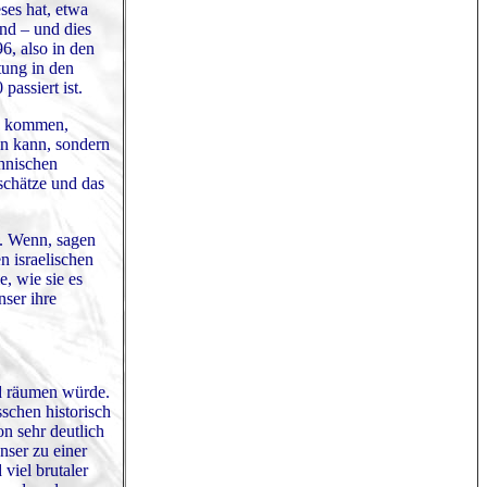
ses hat, etwa
nd – und dies
6, also in den
tung in den
assiert ist.
ds kommen,
en kann, sondern
thnischen
schätze und das
e. Wenn, sagen
n israelischen
, wie sie es
ser ihre
nd räumen würde.
sschen historisch
n sehr deutlich
nser zu einer
viel brutaler