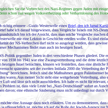
vergleichen Sie die Verbrechen des Nazi-Regimes gegen Juden mit einige
ie denn schon mal wegen Volksverhetzung oder Verharmlosung des Holo
h richtig erinnere - Guido Westerwelle einen
Brief, den ich Jamal Karsl
rief habe ich darauf hingewiesen, dass Vergleiche Israels mit NS-Deut
 grundsätzlich bin ich der Ansicht, dass man solche Vergleiche machen d
esterwelle mir eine Lektion in Geschichte erteilen wollte. Es sind einf
larität der NS-Verbrechen darf nicht so ausgelegt werden, dass gewis
ieser Mechanismen findet man auch im heutigen Israel.
e NS-Politik gegenüber Juden in drei verschiedene Phasen gliedert. Die 
e von 1938 bis 1941 war eine Zwangsvertreibung und die dritte letztli
heutigen Israel betrachten, können wir feststellen, dass eine ähnliche 
rsucht spätestens seit der zweiten Intifada 2000 die Vertreibung der P
eibung“ bezeichnen. Jedoch sind die Maßnahmen gegen Palästinenser heu
uden waren. Aus meiner Sicht steht eine weitgehende Vertreibung, also 
uft und lässt sich nicht ausschließen. Ich halte es nicht für relevant,
as Problem ist, dass viele Leute bei „Nazi-Deutschland“ sofort an Ausc
en davon; eine ethnische Säuberung muss nicht unbedingt nur durch 
 möchte eine Aussage dazu noch erläutern. Um zu demonstrieren, dass
as ja offensichtlich ist, möchte ich auf die Rolle der Jewish-Agency zur 