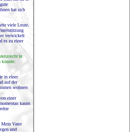
 gute
ihnen hat sich
sehr viele Leute,
Unterstützung
er verwickelt
d es zu einer
tenzrecht in
n konnte.
e in einer
nd auf der
zusammen wohnen
von einer
ina momentan kaum
rekte
. Mein Vater
legen und