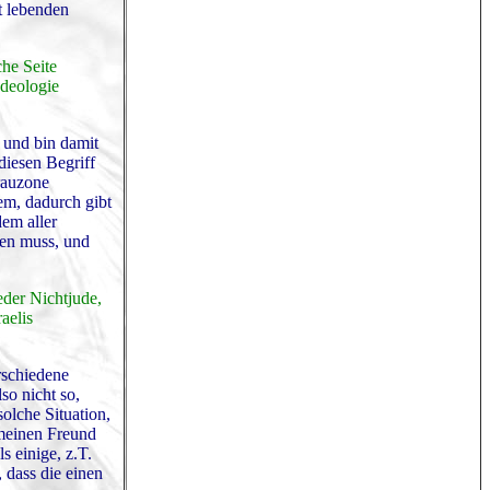
rt lebenden
he Seite
Ideologie
, und bin damit
diesen Begriff
Grauzone
lem, dadurch gibt
dem aller
ten muss, und
eder Nichtjude,
aelis
rschiedene
so nicht so,
solche Situation,
 meinen Freund
s einige, z.T.
 dass die einen