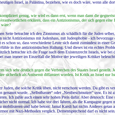
heutigen Israel, in Palästina, beziehen, wie es doch wäre, wenn alle do
kompliziert genug, wie wird es dann erst, wenn man dann die gegnerisc
erantwortlichen erklären, dass ein Antizionismus, der sich gegen eine 
s wäre?
en Seite betrachte ich den Zionismus als schädlich für die Juden selber
nn nicht Antizionismus mit Judenhass, mit Judeophobie - ich bevorzuge 
st es schon so, dass verschiedene Leute sich damit zumindest in einer 
ühle in ihre antizionistischen Haltung. Und dieses ist ein echtes Prob
zlich betrachte ich die Frage nach dem Existenzrecht Israels, wie bei 
bei man immer im Einzelfall die Motive der jeweiligen Kritiker beleuch
 sich sehr deutlich gegen die Verbrechen des Staates Israel gestellt. J
 sicherlich als Antisemit diffamiert worden. Ist Kritik an Israel nur Isr
r Juden, die solche Kritik üben, nicht verschont werden. Da gibt es ve
on genannt wurde, „Selbsthasser“ oder „Nestbeschmutzer“ usw. Es ist al
ieren. Ich zahle auch einen sehr hohen Preis dafür. Aber dennoch: Eine 
sicher nicht normal. Ich habe vor drei Jahren, als die Kampagne gegen
u mobilisieren und habe betont: Jamal Karsli hat nichts Anderes getan al
n Armee mit Nazi-Methoden verglich. Dementsprechend darf es nicht sein,