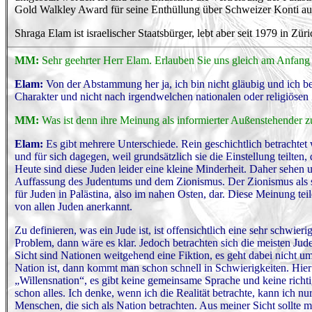
Gold Walkley Award für seine Enthüllung über Schweizer Konti aust
Shraga Elam ist israelischer Staatsbürger, lebt aber seit 1979 in Zü
MM:
Sehr geehrter Herr Elam. E
rlauben Sie uns gleich am Anfang 
Elam:
Von der Abstammung her ja, ich bin nicht gläubig und ich b
Charakter und nicht nach irgendwelchen nationalen oder religiösen
MM:
Was ist denn ihre Meinung als informierter Außenstehender
Elam:
Es gibt mehrere Unterschiede. Rein geschichtlich betrachtet
und für sich dagegen, weil grundsätzlich sie die Einstellung teil
Heute sind diese Juden leider eine kleine Minderheit. Daher sehen 
Auffassung des Judentums und dem Zionismus. Der Zionismus als sol
für Juden in Palästina, also im nahen Osten, dar. Diese Meinung teil
von allen Juden anerkannt.
Zu definieren, was ein Jude ist, ist offensichtlich eine sehr schwie
Problem, dann wäre es klar. Jedoch betrachten sich die meisten Jud
Sicht sind Nationen weitgehend eine Fiktion, es geht dabei nicht 
Nation ist, dann kommt man schon schnell in Schwierigkeiten. Hier
„Willensnation“, es gibt keine gemeinsame Sprache und keine richti
schon alles. Ich denke, wenn ich die Realität betrachte, kann ich nu
Menschen, die sich als Nation betrachten. Aus meiner Sicht sollte m