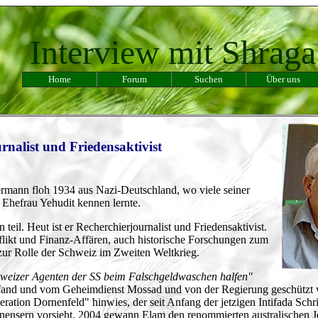
Interview mit Shrag
Home
Forum
Suchen
Über uns
rnalist und Friedensaktivist
rmann floh 1934 aus Nazi-Deutschland, wo viele seiner
 Ehefrau Yehudit kennen lernte.
eil. Heut ist er Recherchierjournalist und Friedensaktivist.
flikt und Finanz-Affären, auch historische Forschungen zum
ur Rolle der Schweiz im Zweiten Weltkrieg.
chweizer Agenten der SS beim Falschgeldwaschen halfen"
iv fand und vom Geheimdienst Mossad und von der Regierung geschützt
tion Dornenfeld" hinwies, der seit Anfang der jetzigen Intifada Schritt
tinensern vorsieht. 2004 gewann Elam den renommierten australischen J