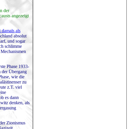
n der
causts angezeigt
i damals als
schland absolut
arf, und sogar
ach schlimme
se Mechanismen
erste Phase 1933-
ch der Übergang
Phase, wie die
alästinenser zu
te z.T. viel
eine
 ob es dann
hwitz denken, als
Vergasung
 der Zionismus
Nazizeit