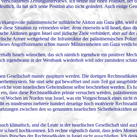
 verschiedenen Zeitungsinterviews. Ich nenne nur einen Politiker, der 
utlich, da hat sich seine Position also nicht geändert. Auch einige Ge
rkungsvolle palästinensische militärische Aktion aus Gaza gibt, wird 
e diese Situation zu vermeiden wäre, denn einerseits will Israel, dass di
sche Aktionen gegen Israel und jüdische Ziele verhindert, aber auf der 
lische Armee weitgehend die Infrastruktur der palästinensischen Poliz
 dieses Angriffsszenario schon massiv Militäreinheiten um Gaza verdicht
ußerhalb Israels wünschen, das sich nämlich irgendwie ein positiver Mec
uch irgendwann in der Westbank wiederholt wird oder zumindest schätz
hen Gesellschaft massiv zuspitzen werden. Die dortigen Rechtsradikalen
erheitssystem. Sie sind sehr gut bewaffnet und zum Teil gut ausgebild
lche vom israelischen Geheimdienst selbst beschrieben werden. Es han
ein, dass diese Rechtsradikalen primär versuchen werden, palästinensis
ei Wochen im Norden von Israel, was ein Vorgeschmack eines nicht ri
t es mindestens mehrere hundert derartige hoch motivierte Rechtsradik
etzungen zwischen den so genannten israelischen Sicherheitskräften u
auch klimatisch, und die Leute in der israelischen Gesellschaft sind au
ehr schnell hochkommen. Ich rechne eigentlich damit, dass jeden Momen
ines Putsches der Rechtsradikalen in Israel nicht ausschließen. Ich den