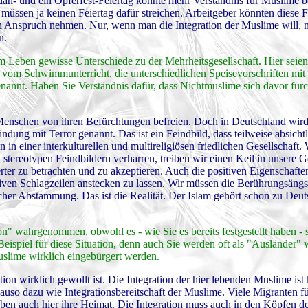
an- und ein Opferfest-Feiertag könnte mehr Verständnis für Muslime b
üssen ja keinen Feiertag dafür streichen. Arbeitgeber könnten diese F
in Anspruch nehmen. Nur, wenn man die Integration der Muslime will,
n.
 Leben gewisse Unterschiede zu der Mehrheitsgesellschaft. Hier seien 
om Schwimmunterricht, die unterschiedlichen Speisevorschriften mit
 genannt. Haben Sie Verständnis dafür, dass Nichtmuslime sich davor für
Menschen von ihren Befürchtungen befreien. Doch in Deutschland wird
ndung mit Terror genannt. Das ist ein Feindbild, dass teilweise absicht
in einer interkulturellen und multireligiösen friedlichen Gesellschaft.
stereotypen Feindbildern verharren, treiben wir einen Keil in unsere Ge
rter zu betrachten und zu akzeptieren. Auch die positiven Eigenschafte
iven Schlagzeilen anstecken zu lassen. Wir müssen die Berührungsängs
cher Abstammung. Das ist die Realität. Der Islam gehört schon zu Deut
on" wahrgenommen, obwohl es - wie Sie es bereits festgestellt haben -
Beispiel für diese Situation, denn auch Sie werden oft als "Ausländer"
lime wirklich eingebürgert werden.
tion wirklich gewollt ist. Die Integration der hier lebenden Muslime ist
nauso dazu wie Integrationsbereitschaft der Muslime. Viele Migranten fü
le haben auch hier ihre Heimat. Die Integration muss auch in den Köpfen