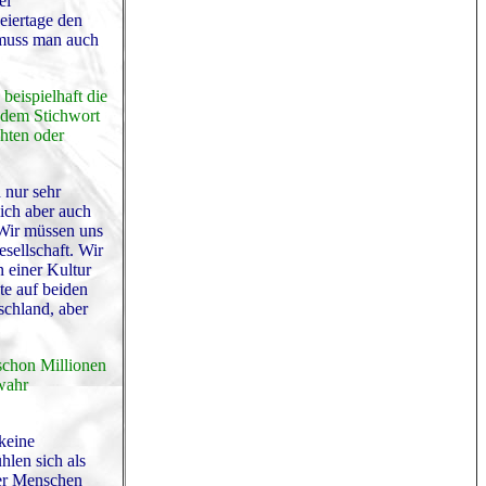
ei
eiertage den
 muss man auch
beispielhaft die
 dem Stichwort
chten oder
 nur sehr
lich aber auch
 Wir müssen uns
sellschaft. Wir
n einer Kultur
te auf beiden
schland, aber
 schon Millionen
 wahr
 keine
hlen sich als
 der Menschen