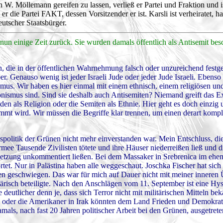
. Möllemann gereifen zu lassen, verließ er Partei und Fraktion und is
 die Partei FAKT, dessen Vorsitzender er ist. Karsli ist verheiratet, ha
eutscher Staatsbürger.
 nun einige Zeit zurück. Sie wurden damals öffentlich als Antisemit bes
n, die in der öffentlichen Wahrnehmung falsch oder unzureichend festge
. Genauso wenig ist jeder Israeli Jude oder jeder Jude Israeli. Ebenso 
smus. Wir haben es hier einmal mit einem ethnisch, einem religiösen un
Zionismus sind. Sind sie deshalb auch Antisemiten? Niemand greift das E
Juden als Religion oder die Semiten als Ethnie. Hier geht es doch einzig
timmt wird. Wir müssen die Begriffe klar trennen, um einen derart kompl
nspolitik der Grünen nicht mehr einverstanden war. Mein Entschluss, d
Armee Tausende Zivilisten tötete und ihre Häuser niederreißen ließ und d
letzung unkommentiert ließen. Bei dem Massaker in Srebrenica im ehe
. Nur in Palästina haben alle weggeschaut. Joschka Fischer hat sich 
chen geschwiegen. Das war für mich auf Dauer nicht mit meiner innere
tärisch beteiligte. Nach den Anschlägen vom 11. September ist eine Hy
 deutlicher denn je, dass sich Terror nicht mit militärischen Mitteln be
n oder die Amerikaner in Irak könnten dem Land Frieden und Demokrat
als, nach fast 20 Jahren politischer Arbeit bei den Grünen, ausgetrete