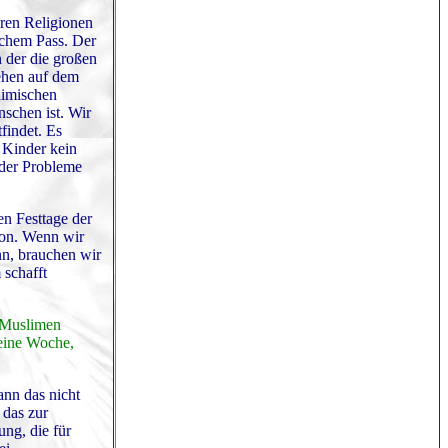
eren Religionen
schem Pass. Der
n der die großen
tehen auf dem
limischen
schen ist. Wir
findet. Es
 Kinder kein
 der Probleme
en Festtage der
ion. Wenn wir
ann, brauchen wir
 schafft
t Muslimen
 eine Woche,
ann das nicht
 das zur
ng, die für