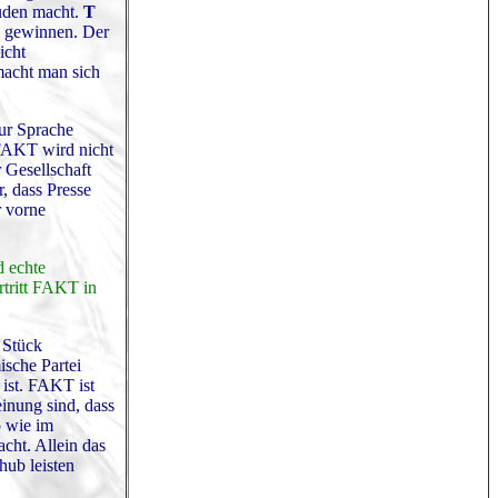
Juden macht.
T
zu gewinnen. Der
icht
macht man sich
ur Sprache
 FAKT wird nicht
 Gesellschaft
, dass Presse
r vorne
d echte
rtritt FAKT in
 Stück
ische Partei
 ist. FAKT ist
inung sind, dass
o wie im
cht. Allein das
hub leisten