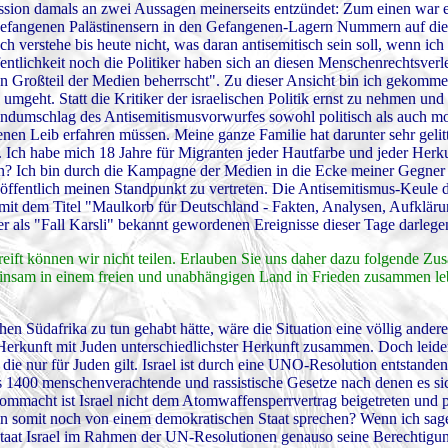
ssion damals an zwei Aussagen meinerseits entzündet: Zum einen war e
 gefangenen Palästinensern in den Gefangenen-Lagern Nummern auf di
h verstehe bis heute nicht, was daran antisemitisch sein soll, wenn ich
ntlichkeit noch die Politiker haben sich an diesen Menschenrechtsverle
en Großteil der Medien beherrscht". Zu dieser Ansicht bin ich gekomme
umgeht. Statt die Kritiker der israelischen Politik ernst zu nehmen und
dumschlag des Antisemitismusvorwurfes sowohl politisch als auch mo
enen Leib erfahren müssen. Meine ganze Familie hat darunter sehr geli
Ich habe mich 18 Jahre für Migranten jeder Hautfarbe und jeder Herkun
n? Ich bin durch die Kampagne der Medien in die Ecke meiner Gegner 
öffentlich meinen Standpunkt zu vertreten. Die Antisemitismus-Keule d
, mit dem Titel "Maulkorb für Deutschland - Fakten, Analysen, Aufkläru
r als "Fall Karsli" bekannt gewordenen Ereignisse dieser Tage darleg
reift können wir nicht teilen. Erlauben Sie uns daher dazu folgende Zus
einsam in einem freien und unabhängigen Land in Frieden zusammen le
 Südafrika zu tun gehabt hätte, wäre die Situation eine völlig ander
 Herkunft mit Juden unterschiedlichster Herkunft zusammen. Doch leide
, die nur für Juden gilt. Israel ist durch eine UNO-Resolution entstanden
 1400 menschenverachtende und rassistische Gesetze nach denen es sich
mmacht ist Israel nicht dem Atomwaffensperrvertrag beigetreten und p
man somit noch von einem demokratischen Staat sprechen? Wenn ich sage
r Staat Israel im Rahmen der UN-Resolutionen genauso seine Berechtigun