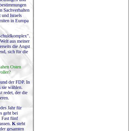
fsbestimmungen
von Sachverhalten
 und Israels
emiten in Europa
 Schuldkomplex".
 Welt aus meiner
rseits die Angst
nd, sich für die
Nahen Osten
oller?
und der FDP. In
s sie wählen.
 redet, der die
eren.
des Jahr für
s geht bei
 Fast fünf
lassen.
K
steht
 der gesamten