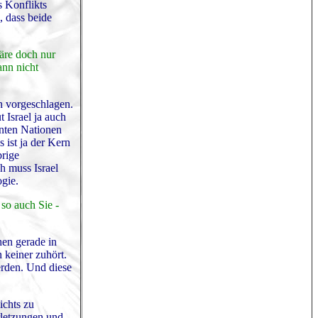
 Konflikts
, dass beide
wäre doch nur
ann nicht
h vorgeschlagen.
t Israel ja auch
inten Nationen
 ist ja der Kern
brige
h muss Israel
ogie.
 so auch Sie -
hen gerade in
n keiner zuhört.
erden. Und diese
ichts zu
rletzungen und