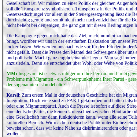
Gesellschaft ist. Wir müssen zu einer Politik der gleichen Augen
soll die Transparenz symbolisieren. Transparenz in der Politik un
Gesetzesdschungel vor allem in der Steuergesetzgebung lässt die Be
durchsichtig genug und somit nicht mehr nachvollziehbar für die 
nicht beliebt bei denjenigen, die ganz gut mit diesen Bedingungen 
Die Kampagne gegen mich hatte das Ziel, mich mundtot zu machen
bringt, worüber wir uns in der ernsthaften Diskussion um unsere 
locker lassen. Wir werden uns nach wie vor für den Frieden in der 
nicht gefällt. Dass die Presse den Mantel des Schweigens über uns a
und politische Macht ganz eng beieinander liegen. Man sagt immer di
anzusiedeln. Denn sie entscheidet über Wohl oder Wehe von Politik
MM:
Insgesamt ist es etwas ruhiger um Ihre Person und Partei gew
Probleme mit Migranten - ein Schwerpunktthema Ihrer Partei - ger
der sogenannten Islamdebatte?
Karsli:
Zum ersten Mal in der deutschen Geschichte hat ein Migrant
Integration. Doch viele sind zu FAKT gekommen und hatten falsche 
oder eine Migrantenpartei. Auch die Presse ist sofort auf diese St
eine deutsche Partei, die keinen Unterschied zwischen Hautfarbe o
eine Gesellschaft nur dann funktionieren kann, wenn alle seine Teile
kulturellen Bereich. Wir machen deutsche Politik unter Einbeziehun
beweist schon, dass wir keine Nähe zu diskriminierendem oder ga
wollen.