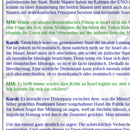
palästinensischer Staat. Beide Staaten haben im Rahmen der UNO-
könnte zu einer Annäherung der beiden Staaten und somit auch zu e
Staaten auf demokratischen Prinzipien beruhen und territoriale Souv
MM:
Würde ein absolut demokratisches Prinzip in Israel nicht die
eine Frage der Zeit, wenn Nichtjuden die Mehrheit des Volkes bilde
ohnehin die Union mit den Verwandten auf der anderen Seite der M
Karsli:
Tatsächlich wäre ein gemeinsamer Staat die idealste Lösung
Sie ist jedoch nicht realistisch, denn natürlich stellt sie für Israel
die Mauer. Israel muss sich abschotten, um weiter als jüdischer St
als rassistische Ideologie bezeichnet. Denn wenn ein Staat sich dur
der zionistischen Ideologie, so ist er de facto rassistisch. Deshalb i
Bevölkerung. Eine wirkliche Demokratie kann jedoch niemals selekti
sich also entscheiden, ob es demokratisch oder zionistisch (=rassistis
MM:
Es heißt immer wieder, dass Kritik an Israel legitim sei, aber 
wie können Sie sich das erklären?
Karsli:
Es herrscht eine Diskrepanz zwischen dem, was die Mensche
höher gestellten Positionen hinter vorgehaltener Hand die Politik Isr
Sie haben Angst ihre Meinung zu sagen, weil sie fürchten müssen, 
ängstliche Haltung wird durch die Zionisten geschürt. Man tabuisie
Um das einmal ganz deutlich zu sagen: Die schrecklichen Verbrechen
vergleichen. Und gerade daraus ist Deutschland eine besondere Ve