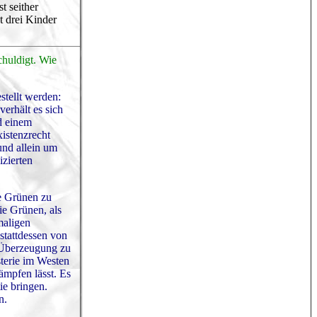
t seither
t drei Kinder
chuldigt. Wie
stellt werden:
verhält es sich
d einem
xistenzrecht
 und allein um
izierten
ie Grünen zu
ie Grünen, als
maligen
stattdessen von
n Überzeugung zu
sterie im Westen
kämpfen lässt. Es
ie bringen.
n.