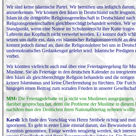
Wir sind keine islamische Partei. Wir bemühen uns lediglich darum,
anzuerkennen. Wir können den Islam in Deutschland nicht leugnen. 
Islam ist die drittgrößte Religionsgemeinschaft in Deutschland nach
Religionsgemeinschaften gleichberechtigt behandelt werden. Wir setz
Standpunkt, wenn eine Nonne im Schulunterricht ihre Kutte tragen 
Lehrerin das Kopftuch nicht verwehrt werden. Es kommt doch schli
setzen uns dafür ein, dass ein islamischer Religionsunterricht an d
kommt jedoch darauf an, dass die Religionslehrer bei uns in Deutsc
undemokratisches Gedankengut gelehrt wird. Islamische Predigten 
vorbei.
Wir könnten vielleicht auch mal über eine Feiertagsregelung für M
Muslime. Sie als Feiertage in den deutschen Kalender zu integrier
den Islam als gleichberechtigte Religion behandeln und die nötigen 
keinen Islamismus und keine Überfremdung zu fürchten. Die Furcht 
hingegen einen Beitrag zum sozialen Frieden in unserer Gesellschaf
MM:
Die Feiertagsdebatte ist ja nicht von Muslimen ausgegangen, 
darüber gesprochen hat, denn die Probleme der Muslime in diesem La
nachdem man den Deutschen ihren Nationalfeiertag nehmen wollte ü
Karsli:
Ich finde den Vorschlag von Herrn Ströbele richtig und mu
ignorieren. Es geht in erster Linie einmal darum, das Bewusstsein 
Kenntnis genommen. Einige werden neugierig werden, sich interess