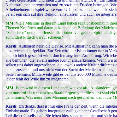
unsere Gesellschaft und ihren Zusammenhalt wichtig ist. Ein Ramad
Nichtmuslimen hervorrufen und zu sozialem Frieden beitragen. Wir m
Arbeitnehmern beispielsweise vom Urlaub abziehen, wenn sie sie 
bereit sein sich auf ihre Religion einzulassen und auch sie integriere
MM:
Viele Muslime in diesem Land haben religionsbedingt in ihrem
Themen Kopftuch und daran gekoppelt die Befreiung der Mädchen v
"Schächten" und die offensichtlich intensiver gelebte Spiritualität
zumindest kritisch darauf schauen?
Karsli:
Aufklären heißt die Devise. Mit Aufklärung kann man die 
unzureichend aufgeklärt. Zur Zeit wird der Islam immer nur in Verbi
unabsichtlich geschürt wird, durch mangelnde Aufklärung. Wir leben 
alle bemühen, die jeweils andere Kultur anzuerkennen. Wenn wir in 
sollten uns daher angewöhnen, die jeweils andere Kultur differenzie
herauszustellen und uns nicht von der Sucht der Medien nach negat
Seiten nehmen. Mittlerweile gibt es bei uns 200.000 Muslime deuts
leider fehlt der Wille ihn zu integrieren.
MM:
Islam wird in diesem Land nach wie vor als "Ausländerreligi
von muslimischen deutschen Staatsbürgern gibt. Sie selbst sind ein 
genommen. Was muss Ihrer Meinung nach geschehen, damit die Mus
Karsli:
Ich denke, dass ist nur eine Frage der Zeit, wenn die Integra
Einbahnstraße. Es gehört Integrationswilligkeit der Gesellschaft ge
Teil dieser Gesellschaft. Sie leben hier, sie arbeiten hier und vie