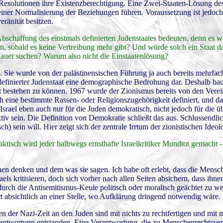
Resolutionen ihre Existenzberechtigung. Eine Zwei-Staaten-Lösung des
iner Normalisierung der Beziehungen führen. Voraussetzung ist jedoch
eränität besitzen.
 Abschaffung des einstmals definierten Judenstaates bedeuten, denn es 
n, sobald es keine Vertreibung mehr gibt? Und würde solch ein Staat d
auer suchen? Warum also nicht die Einstaatenlösung?
. Sie wurde von der palästinensischen Führung ja auch bereits mehrfac
 als definierter Judenstaat eine demographische Bedrohung dar. Deshalb bau
aat bestehen zu können. 1967 wurde der Zionismus bereits von den Vere
ch eine bestimmte Rassen- oder Religionszugehörigkeit definiert, und das
st Israel eben auch nur für die Juden demokratisch, nicht jedoch für die ü
v sein. Die Definition von Demokratie schließt das aus. Schlussendlic
ch) sein will. Hier zeigt sich der zentrale Irrtum der zionistischen Ideol
faktisch wird jeder halbwegs ernsthafte Israelkritiker Mundtot gemacht -
n denken und dem was sie sagen. Ich habe oft erlebt, dass die Mensc
aels kritisieren, doch sich vorher nach allen Seiten absichern, dass ihne
durch die Antisemitismus-Keule politisch oder moralisch geächtet zu w
rt absichtlich an einer Stelle, wo Aufklärung dringend notwendig wäre.
 der Nazi-Zeit an den Juden sind mit nichts zu rechtfertigen und mit n
rantwortung entstanden. Eine Verantwortung, die zu Menschenrechtsve