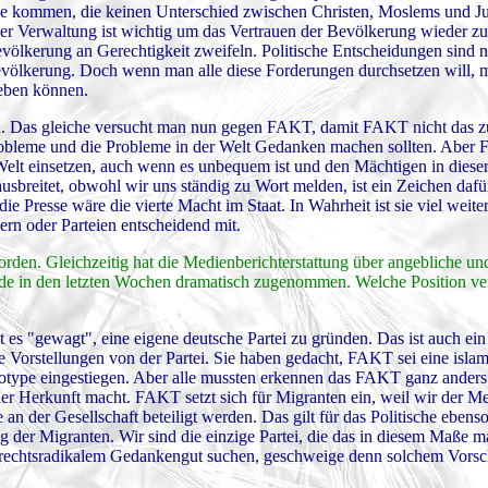
höhe kommen, die keinen Unterschied zwischen Christen, Moslems und 
d der Verwaltung ist wichtig um das Vertrauen der Bevölkerung wieder 
völkerung an Gerechtigkeit zweifeln. Politische Entscheidungen sind n
Bevölkerung. Doch wenn man alle diese Forderungen durchsetzen will, 
leben können.
. Das gleiche versucht man nun gegen FAKT, damit FAKT nicht das z
Probleme und die Probleme in der Welt Gedanken machen sollten. Aber
Welt einsetzen, auch wenn es unbequem ist und den Mächtigen in dieser
usbreitet, obwohl wir uns ständig zu Wort melden, ist ein Zeichen dafür
e Presse wäre die vierte Macht im Staat. In Wahrheit ist sie viel weite
ern oder Parteien entscheidend mit.
orden. Gleichzeitig hat die Medienberichterstattung über angebliche un
ade in den letzten Wochen dramatisch zugenommen. Welche Position ve
 es "gewagt", eine eigene deutsche Partei zu gründen. Das ist auch ein
Vorstellungen von der Partei. Sie haben gedacht, FAKT sei eine islam
ereotype eingestiegen. Aber alle mussten erkennen das FAKT ganz anders
der Herkunft macht. FAKT setzt sich für Migranten ein, weil wir der Me
 an der Gesellschaft beteiligt werden. Das gilt für das Politische ebens
g der Migranten. Wir sind die einzige Partei, die das in diesem Maße ma
r rechtsradikalem Gedankengut suchen, geschweige denn solchem Vorsc