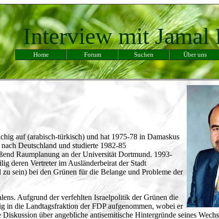
Interview mit Jamal 
Home
Forum
Suchen
Über uns
achig auf (arabisch-türkisch) und hat 1975-78 in Damaskus
r nach Deutschland und studierte 1982-85
eßend Raumplanung an der Universität Dortmund. 1993-
ig deren Vertreter im Ausländerbeirat der Stadt
ed zu sein) bei den Grünen für die Belange und Probleme der
lens. Aufgrund der verfehlten Israelpolitik der Grünen die
mig in die Landtagsfraktion der FDP aufgenommen, wobei er
Diskussion über angebliche antisemitische Hintergründe seines Wechs