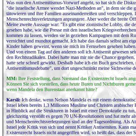
Was nun den Antisemitismus-Vorwurf angeht, so hat sich die Disku
"die israelische Armee wendet Nazi-Methoden an", in dem sie die
tätowieren und ihre Familien auseinanderreißen und verschleppen. Ic
Menschenrechtsverletzungen anprangere. Aber weder die breite Öffe
Meine zweite Aussage war: "Es gibt eine zionistische Lobby, die d
gesehen habe, wie die Presse mit den israelischen Kriegsverbrechen 
kommen zu lassen, werden sie in gezielten Kampagnen mit dem Run
vernichtet und mundtot gemacht. Ich habe das damals selbst am eig
Kinder haben geweint, wenn sie mich im Fernsehen gesehen haben. 
Und von einem Tag auf den anderen soll ich Antisemit gewesen sei
den Rechtsradikalen. Dabei hatte man mir nie die Chance gegeben, 
hatte sehr schnell gewirkt. Deshalb habe ich ein Buch geschrieben
Antisemitismusdebatte", um dort ungeschminkt meine Sichtweise de
MM:
Ihre Feststellung, dass Niemand das Existenzrecht Israels ang
Können Sie sich vorstellen, dass heute Buren und Nichtburen gem
wenn Mandela den Burenstaat anerkannt hätte?
Karsli:
I
ch denke, wenn Nelson Mandela es mit einem demokratischen
Israel leben bereits 1,3 Millionen Muslime und Christen arabischer
in Hinblick auf die Strukturen in Israel mit einer Demokratie zu tun
gleichzeitig verstößt es gegen 70 UN-Resolutionen und hat mehr als
und Menschenrechtsverletzungen sind an der Tagesordnung. Als Ato
Israel jede Kritik von sich und nennt Kritiker Antisemiten. Kann 
Existenzrecht Israels nicht angegriffen wird, so heißt das, dass de