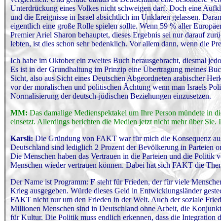
Unterdrückung eines Volkes nicht schweigen darf. Doch eine Aufklä
und die Ereignisse in Israel absichtlich im Unklaren gelassen. Dara
eigentlich eine große Rolle spielen sollte. Wenn 59 % aller Europäe
Premier Ariel Sharon behauptet, dieses Ergebnis sei nur darauf zu
lebten, ist dies schon sehr bedenklich. Vor allem dann, wenn die Pr
Ich habe im Oktober ein zweites Buch herausgebracht, diesmal jed
Es ist in der Grundhaltung im Prinzip eine Übertragung meines Buc
Sicht, also aus Sicht eines Deutschen Abgeordneten arabischer Herk
vor der moralischen und politischen Ächtung wenn man Israels Politik
Normalisierung der deutsch-jüdischen Beziehungen einzusetzen.
MM:
Das damalige Medienspektakel um Ihre Person mündete in die
einsetzt. Allerdings berichten die Medien jetzt nicht mehr über Sie.
Karsli:
Die Gründung von FAKT war für mich die Konsequenz aus 2
Deutschland sind lediglich 2 Prozent der Bevölkerung in Parteien org
Die Menschen haben das Vertrauen in die Parteien und die Politik ve
Menschen wieder vertrauen können. Dabei hat sich FAKT die Theme
Der Name ist Programm:
F
steht für Frieden, der für viele Mensche
Krieg ausgegeben. Würde dieses Geld in Entwicklungsländer gesteck
FAKT nicht nur um den Frieden in der Welt. Auch der soziale Friede
Millionen Menschen sind in Deutschland ohne Arbeit, die Konjunktu
für Kultur. Die Politik muss endlich erkennen, dass die Integrati