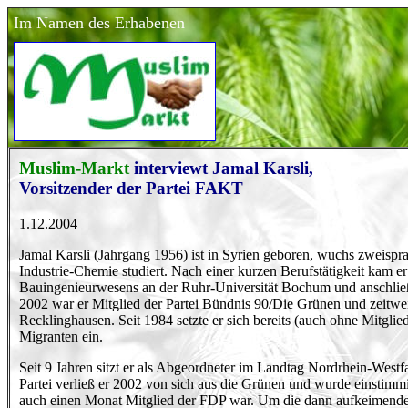
Im Namen des Erhabenen
Muslim-Markt
interviewt Jamal Karsli,
Vorsitzender der Partei FAKT
1.12.2004
Jamal Karsli (Jahrgang 1956) ist in Syrien geboren, wuchs zweispr
Industrie-Chemie studiert. Nach einer kurzen Berufstätigkeit kam e
Bauingenieurwesens an der Ruhr-Universität Bochum und anschli
2002 war er Mitglied der Partei Bündnis 90/Die Grünen und zeitweil
Recklinghausen. Seit 1984 setzte er sich bereits (auch ohne Mitgli
Migranten ein.
Seit 9 Jahren sitzt er als Abgeordneter im Landtag Nordrhein-Westfa
Partei verließ er 2002 von sich aus die Grünen und wurde einstim
auch einen Monat Mitglied der FDP war. Um die dann aufkeimende 