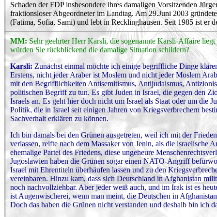
Schaden der FDP insbesondere ihres damaligen Vorsitzenden Jürgen W
fraktionsloser Abgeordneter im Landtag. Am 29.Juni 2003 gründete er
(Fatima, Sofia, Sami) und lebt in Recklinghausen. Seit 1985 ist er d
MM:
Sehr geehrter Herr Karsli, die sogenannte Karsli-Affaire liegt
würden Sie rückblickend die damalige Situation schildern?
Karsli:
Zunächst einmal möchte ich einige begriffliche Dinge kläre
Erstens, nicht jeder Araber ist Moslem und nicht jeder Moslem Araber
mit den Begrifflichkeiten Antisemitismus, Antijudaismus, Antizioni
politischen Begriff zu tun. Es gibt Juden in Israel, die gegen den 
Israels an. Es geht hier doch nicht um Israel als Staat oder um die 
Politik, die in Israel seit einigen Jahren von Kriegsverbrechern bes
Sachverhalt erklären zu können.
Ich bin damals bei den Grünen ausgetreten, weil ich mit der Friede
verlassen, reifte nach dem Massaker von Jenin, als die israelische 
ehemalige Partei des Friedens, diese ungeheure Menschenrechtsver
Jugoslawien haben die Grünen sogar einen NATO-Angriff befürwortet
Israel mit Ehrentiteln überhäufen lassen und zu den Kriegsverbre
vereinbaren. Hinzu kam, dass sich Deutschland in Afghanistan mili
noch nachvollziehbar. Aber jeder weiß auch, und im Irak ist es heute
ist Augenwischerei, wenn man meint, die Deutschen in Afghanista
Doch das haben die Grünen nicht verstanden und deshalb bin ich dam