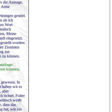
s die Aussage,
e Arme
tzungen gestört.
n als ich
 zu Wort
ralisch
tten. Meine
ft eingesetzt.
gestellt worden:
er Zionisten
ng zur
en zu können.
atzfrage:
ben könnten,
e gewesen. In
r haben wir es
, aber
 richtet. Folter
olitisch weißt
, dass das
g hat, wie ein