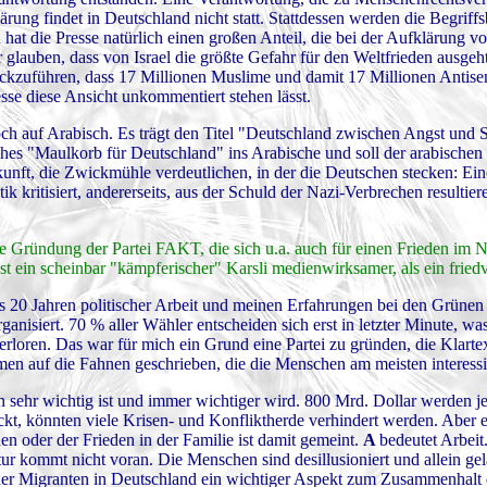
rung findet in Deutschland nicht statt. Stattdessen werden die Begrif
n hat die Presse natürlich einen großen Anteil, die bei der Aufklärung 
r glauben, dass von Israel die größte Gefahr für den Weltfrieden ausgeht
rückzuführen, dass 17 Millionen Muslime und damit 17 Millionen Antis
esse diese Ansicht unkommentiert stehen lässt.
och auf Arabisch. Es trägt den Titel "Deutschland zwischen Angst und
hes "Maulkorb für Deutschland" ins Arabische und soll der arabischen
unft, die Zwickmühle verdeutlichen, in der die Deutschen stecken: Eine
 kritisiert, andererseits, aus der Schuld der Nazi-Verbrechen resultiere
 Gründung der Partei FAKT, die sich u.a. auch für einen Frieden im 
 Ist ein scheinbar "kämpferischer" Karsli medienwirksamer, als ein friedv
0 Jahren politischer Arbeit und meinen Erfahrungen bei den Grünen 
anisiert. 70 % aller Wähler entscheiden sich erst in letzter Minute, wa
rloren. Das war für mich ein Grund eine Partei zu gründen, die Klartext
n auf die Fahnen geschrieben, die die Menschen am meisten interessi
n sehr wichtig ist und immer wichtiger wird. 800 Mrd. Dollar werden je
t, könnten viele Krisen- und Konfliktherde verhindert werden. Aber e
n oder der Frieden in der Familie ist damit gemeint.
A
bedeutet Arbeit.
r kommt nicht voran. Die Menschen sind desillusioniert und allein ge
on der Migranten in Deutschland ein wichtiger Aspekt zum Zusammenhalt