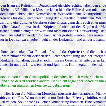
 den Islam als Religion in Deutschland gleichberechtigt neben den and
Mehr als 3,5 Millionen Muslime leben hier, die Hälfte davon mit deut
 den beiden christlichen Konfessionen. Wir wollen eine Kulturpolitik, i
en uns für die Gleichberechtigung der kulturellen Identität ein. Wir s
darf und ein jüdischer Gelehrter seine Kippa, dann darf auch einer mus
eßlich darauf an, was in den Köpfen und nicht auf den Köpfen der Men
eutschen Schulen eingeführt wird und nicht nur eine "Unterweisung" statt
hland ausgebildet werden. So kann sicher gestellt werden, dass unseren
nur in Deutsch zu erlauben, geht an der Diskussion und an der Lösung
uslime nachdenken. Das Ramadanfest und das Opferfest sind die höchst
en, wäre zumindest ein Zeichen der Gleichberechtigung und der Integrat
Strukturen schaffen, damit er sich in unsere Gesellschaft integrieren k
entsteht nur aus Unwissenheit und Ignoranz. Die Integration des Islam
t.
sondern von einem Grünenpolitiker, der offensichtlich vorher nicht mi
nd sind derzeit wirklich andere. Ist es nicht sogar eher schädlich nur
ber einen islamischen Feiertag zu debattieren?
tig. Hier leben 3,5 Millionen Menschen muslimischen Glaubens. Man k
dafür zu schaffen. Wenn man einen muslimischen Feiertag einführt, wird
iert zeigen. So könnte es zu einer Annäherung kommen. Eine Annäheru