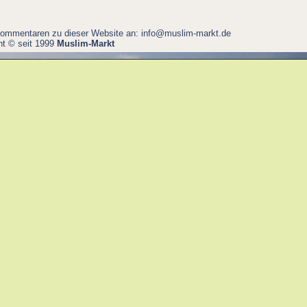
Kommentaren zu dieser Website an:
info@muslim-markt.de
ht © seit 1999
Muslim-Markt