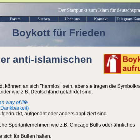
Der Startpunkt zum Islam für deutschspr
Forum
Suchen
Über uns
Kontakt
Telegram-Kan
Boykott für Frieden
er anti-islamischen
d, können an sich "harmlos" sein, aber sie tragen die Symbolkra
nder wie z.B. Deutschland gefährdet sind.
n way of life
 Dankbarkeit)
gedruckt, aufgenäht oder anders appliziert sind.
che Sportunternehmen wie z.B. Chicago Bulls oder ähnliches
 sich für Bullen halten.