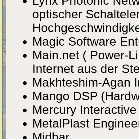
Lynx Photonic Netwo
optischer Schaltele
Hochgeschwindigke
Magic Software Ent
Main.net ( Power-L
Internet aus der St
Makhteshim-Agan I
Mango DSP (Hardw
Mercury Interactive
MetalPlast Enginee
Midbar