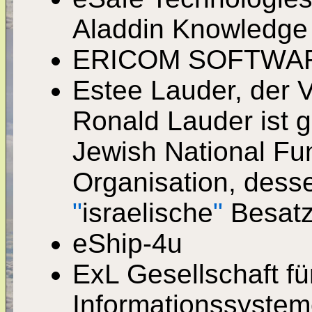
Aladdin Knowledge
ERICOM SOFTWA
Estee Lauder, der 
Ronald Lauder ist g
Jewish National Fun
Organisation, desse
"
israelische
"
Besatzu
eShip-4u
ExL Gesellschaft f
Informationssyste