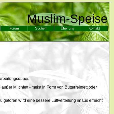
Muslim-Speise
Forum
Suchen
Über uns
Kontakt
arbeitungsdauer.
ußer Milchfett - meist in Form von Butterreinfett oder
atoren wird eine bessere Luftverteilung im Eis erreicht