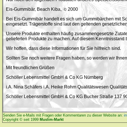
Eis-Gummibär, Beach Kiba,
2000
©
Bei Eis-Gummibär handelt es sich um Gummibärchen mit Sch
eingesetzt. Trägerstoffe sind laut den geltenden gesetzlich
Unsere Produkte enthalten häufig zusammengesetzte Zutaten
gelieferten Produkte zu machen. Auf diesem Kenntnisstand b
Wir hoffen, dass diese Informationen für Sie hilfreich sind.
Sollten Sie noch weitere Fragen haben, so werden wir Ihne
Mit freundlichen Grüßen
Schöller Lebensmittel GmbH & Co KG Nürnberg
i.A. Nina Schäfers i.A. Heike Rohm Qualitätswesen Qualitä
Schöller Lebensmittel GmbH & Co KG Bucher Straße 137 904
Senden Sie e-Mails mit Fragen oder Kommentaren zu dieser Website an:
i
Copyright © seit 1999
Muslim-Markt