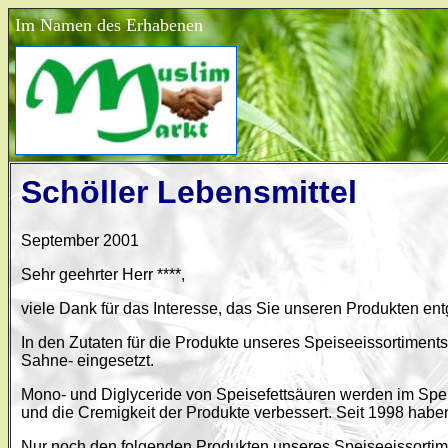
Im Namen des Erhabenen
Schöller Lebensmittel
September 2001
Sehr geehrter Herr ****,
viele Dank für das Interesse, das Sie unseren Produkten en
In den Zutaten für die Produkte unseres Speiseeissortiments 
Sahne- eingesetzt.
Mono- und Diglyceride von Speisefettsäuren werden im Speis
und die Cremigkeit der Produkte verbessert. Seit 1998 haben
Nur noch den folgenden Produkten unseres Speiseeissortime