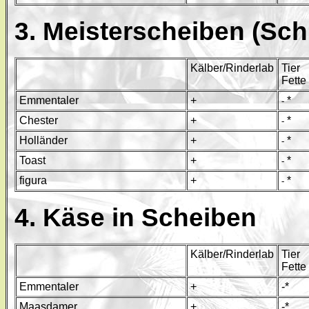
3. Meisterscheiben (Sc
Kälber/Rinderlab
Tier
Fette
Emmentaler
+
*
-
Chester
+
*
-
Holländer
+
*
-
Toast
+
*
-
figura
+
*
-
4. Käse in Scheiben
Kälber/Rinderlab
Tier
Fette
Emmentaler
+
-*
Maasdamer
+
-*