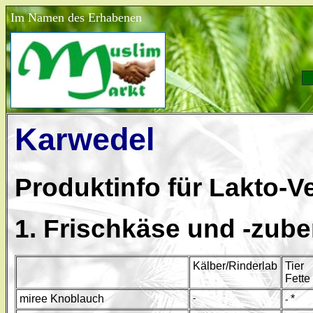
Im Namen des Erhabenen
Karwedel
Produktinfo für Lakto-V
1. Frischkäse und -zube
Kälber/Rinderlab
Tier
Fette
miree Knoblauch
-
*
-