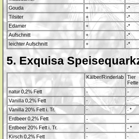
Gouda
+
-*
Tilsiter
+
-*
Edamer
+
-*
Aufschnitt
+
-*
leichter Aufschnitt
+
-*
5. Exquisa Speisequark
Kälber/Rinderlab
Tier
Fette
natur 0,2% Fett
-
-
Vanilla 0,2% Fett
-
-
Vanilla 20% Fett i. Tr.
-
*
-
Erdbeer 0,2% Fett
-
-
Erdbeer 20% Fett i. Tr.
-
-
*
Kirsch 0,2% Fett
-
-