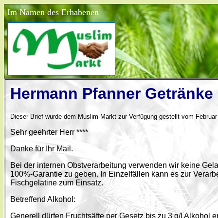
Im Namen des Erhabenen
Hermann Pfanner Getränke
Dieser Brief wurde dem Muslim-Markt zur Verfügung gestellt vom Februar
Sehr geehrter Herr ****
Danke für Ihr Mail.
Bei der internen Obstverarbeitung verwenden wir keine Gelat
100%-Garantie zu geben. In Einzelfällen kann es zur Verar
Fischgelatine zum Einsatz.
Betreffend Alkohol:
Generell dürfen Fruchtsäfte per Gesetz bis zu 3 g/l Alkohol 