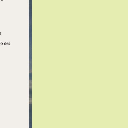
r
eb des