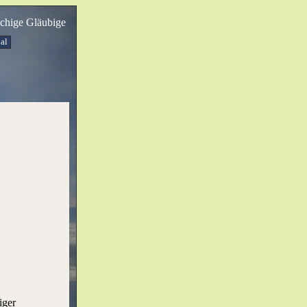
achige Gläubige
al
iger