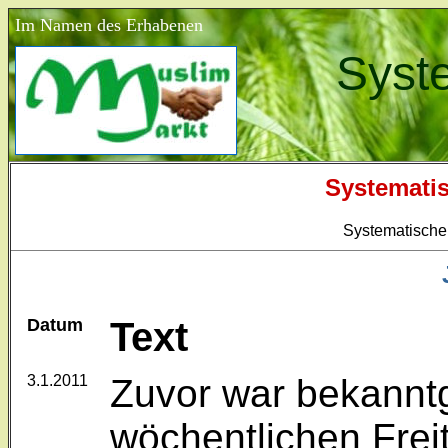
Im Namen des Erhabenen
Syst
Systemati
Systematische
Datum
Text
3.1.2011
Zuvor war bekannt
wöchentlichen Freit