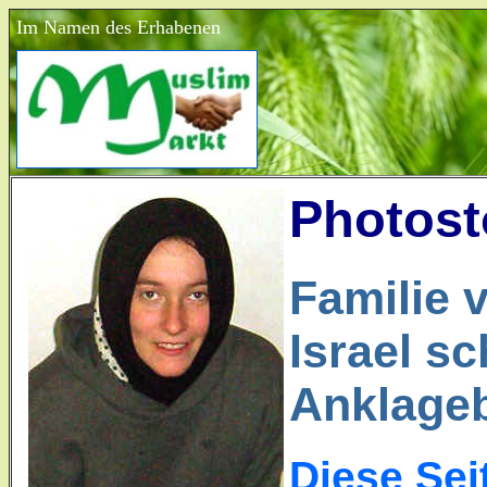
Im Namen des Erhabenen
Photost
Familie 
Israel sc
Anklage
Diese Sei