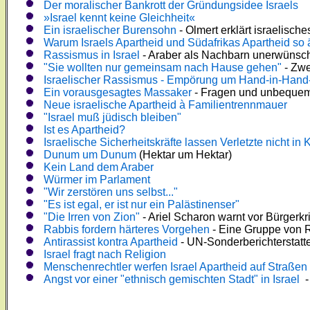
Der moralischer Bankrott der Gründungsidee Israels
»Israel kennt keine Gleichheit«
Ein israelischer Burensohn
- Olmert erklärt israelisch
Warum Israels Apartheid und Südafrikas Apartheid so 
Rassismus in Israel
- Araber als Nachbarn unerwünsc
"Sie wollten nur gemeinsam nach Hause gehen"
- Zwe
Israelischer Rassismus - Empörung um Hand-in-Hand-
Ein vorausgesagtes Massaker
- Fragen und unbequeme
Neue israelische Apartheid à Familientrennmauer
"Israel muß jüdisch bleiben"
Ist es Apartheid?
Israelische Sicherheitskräfte lassen Verletzte nicht i
Dunum um Dunum
(Hektar um Hektar)
Kein Land dem Araber
Würmer im Parlament
"Wir zerstören uns selbst..."
"Es ist egal, er ist nur ein Palästinenser"
"Die Irren von Zion"
- Ariel Scharon warnt vor Bürgerkr
Rabbis fordern härteres Vorgehen
- Eine Gruppe von R
Antirassist kontra Apartheid
- UN-Sonderberichterstatter
Israel fragt nach Religion
Menschenrechtler werfen Israel Apartheid auf Straßen
Angst vor einer "ethnisch gemischten Stadt" in Israel
-