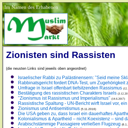
Im Namen des Erhabenen
Zionisten sind Rassisten
(die neusten Links sind jeweils oben angeordnet)
Israelischer Rabbi zu Palästinensern: "Seid meine Sk
Rabbinatsgericht fordert DNA-Test, um Zugehörigke
Umfrage in Israel offenbart tiefsitzenden Rassismus
(12
Bestätigung des rassistischen Charakters Israels
(3.12.20
"Zionismus ist Rassismus und Imperialismus"
(14.6.2017)
Rassistische Spaltung - UN-Bericht wirft Israel vor, ei
Zionismus und Antisemitismus
(5.11.2016)
Die USA geben zu, dass Israel ein dauerhaftes Apart
Kolonialismus & Apartheid – nicht Koexistenz – sind 
Arabischstämmige Passagiere verließen Flugzeug
(6.1