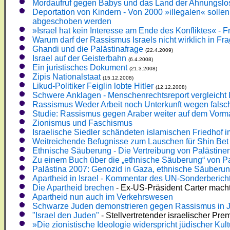
Mordaufruf gegen Babys und das Land der Ahnungslo
Deportation von Kindern - Von 2000 »illegalen« soll
abgeschoben werden
»Israel hat kein Interesse am Ende des Konfliktes« - F
Warum darf der Rassismus Israels nicht wirklich in Fr
Ghandi und die Palästinafrage
(22.4.2009)
Israel auf der Geisterbahn
(6.4.2008)
Ein juristisches Dokument
(21.3.2008)
Zipis Nationalstaat
(15.12.2008)
Likud-Politiker Feiglin lobte Hitler
(12.12.2008)
Schwere Anklagen - Menschenrechtsreport vergleicht 
Rassismus Weder Arbeit noch Unterkunft wegen falsch
Studie: Rassismus gegen Araber weiter auf dem Vorm
Zionismus und Faschismus
Israelische Siedler schändeten islamischen Friedhof 
Weitreichende Befugnisse zum Lauschen für Shin Bet
Ethnische Säuberung - Die Vertreibung von Palästin
Zu einem Buch über die „ethnische Säuberung“ von Pal
Palästina 2007: Genozid in Gaza, ethnische Säuberun
Apartheid in Israel - Kommentar des UN-Sonderberichte
Die Apartheid brechen
- Ex-US-Präsident Carter macht I
Apartheid nun auch im Verkehrswesen
Schwarze Juden demonstrieren gegen Rassismus in 
"Israel den Juden"
- Stellvertretender israelischer Prem
»Die zionistische Ideologie widerspricht jüdischer Kult