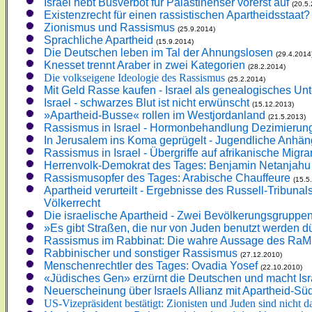
Israel hebt Busverbot für Palästinenser vorerst auf
(20.5
Existenzrecht für einen rassistischen Apartheidsstaat?
Zionismus und Rassismus
(25.9.2014)
Sprachliche Apartheid
(15.9.2014)
Die Deutschen leben im Tal der Ahnungslosen
(29.4.2014
Knesset trennt Araber in zwei Kategorien
(28.2.2014)
Die volkseigene Ideologie des Rassismus
(25.2.2014)
Mit Geld Rasse kaufen - Israel als genealogisches U
Israel - schwarzes Blut ist nicht erwünscht
(15.12.2013)
»Apartheid-Busse« rollen im Westjordanland
(21.5.2013)
Rassismus in Israel - Hormonbehandlung Dezimierung
In Jerusalem ins Koma geprügelt - Jugendliche Anhä
Rassismus in Israel - Übergriffe auf afrikanische Mig
Herrenvolk-Demokrat des Tages: Benjamin Netanjahu
Rassismusopfer des Tages: Arabische Chauffeure
(15.5
Apartheid verurteilt - Ergebnisse des Russell-Tribunals 
Völkerrecht
Die israelische Apartheid - Zwei Bevölkerungsgruppen 
»Es gibt Straßen, die nur von Juden benutzt werden d
Rassismus im Rabbinat: Die wahre Aussage des Ra
Rabbinischer und sonstiger Rassismus
(27.12.2010)
Menschenrechtler des Tages: Ovadia Yosef
(22.10.2010)
«Jüdisches Gen» erzürnt die Deutschen und macht Isra
Neuerscheinung über Israels Allianz mit Apartheid-Süd
US-Vizepräsident bestätigt: Zionisten und Juden sind nicht d