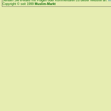
Senden Sie e-Mails mit Fragen oder Kommentaren zu dieser Website an:
i
Copyright © seit 1999
Muslim-Markt