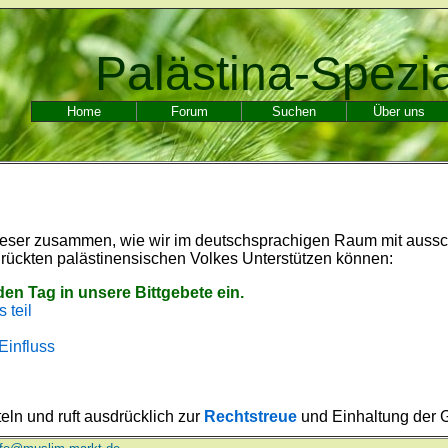
Palästina-Spezi
Home
Forum
Suchen
Über uns
r Leser zusammen, wie wir im deutschsprachigen Raum mit aussc
drückten palästinensischen Volkes Unterstützen können:
en Tag in unsere Bittgebete ein.
 teil
Einfluss
teln und ruft ausdrücklich zur
Rechtstreue
und Einhaltung der 