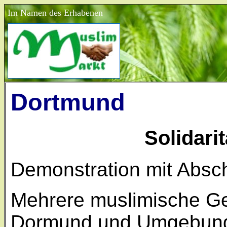
Im Namen des Erhabenen
Dortmund
Solidarit
Demonstration mit Abs
Mehrere muslimische G
Dormund und Umgebun