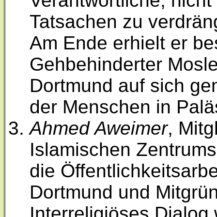
Verantwortliche, nicht
Tatsachen zu verdrän
Am Ende erhielt er be
Gehbehinderter Mosl
Dortmund auf sich ge
der Menschen in Palä
Ahmed Aweimer
, Mit
Islamischen Zentrums 
die Öffentlichkeitsar
Dortmund und Mitgrün
Interreligiöses Dialo