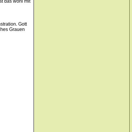
st das wohl mit
tration. Gott
lches Grauen