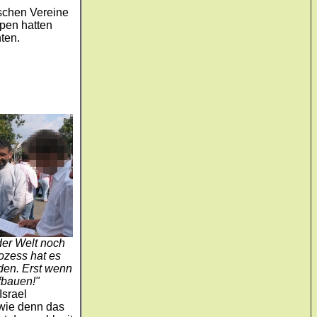
schen Vereine
pen hatten
ten.
der Welt noch
ozess hat es
den. Erst wenn
fbauen!"
Israel
 wie denn das