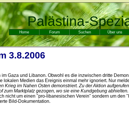
Palästina-Spezi
Home
Forum
Suchen
Über uns
m 3.8.2006
n im Gaza und Libanon. Obwohl es die inzwischen dritte Demons
 lokalen Medien das Ereignis einmal mehr ignoriert. Nur meldet
Krieg im Nahen Osten demonstriert. Zu der Aktion aufgerufen 
f zum Marktplatz gezogen, wo sie eine Kundgebung abhielten
ich nicht um einen "pro-libanesischen Verein" sondern um den 
terte Bild-Dokumentation.