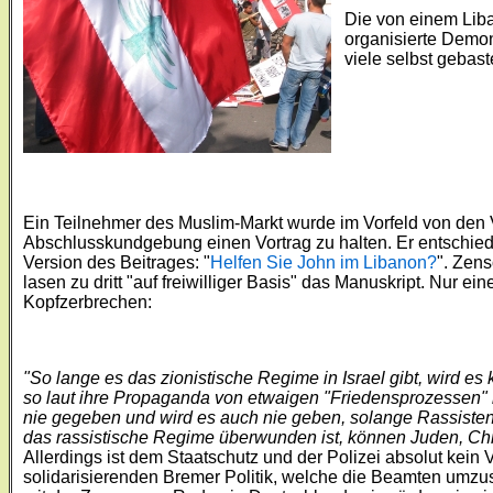
Die von einem Liba
organisierte Demo
viele selbst gebast
Ein Teilnehmer des Muslim-Markt wurde im Vorfeld von den V
Abschlusskundgebung einen Vortrag zu halten. Er entschied s
Version des Beitrages: "
Helfen Sie John im Libanon?
". Zens
lasen zu dritt "auf freiwilliger Basis" das Manuskript. Nur e
Kopfzerbrechen:
"So lange es das zionistische Regime in Israel gibt, wird e
so laut ihre Propaganda von etwaigen "Friedensprozessen" h
nie gegeben und wird es auch nie geben, solange Rassisten
das rassistische Regime überwunden ist, können Juden, Chri
Allerdings ist dem Staatschutz und der Polizei absolut kein
solidarisierenden Bremer Politik, welche die Beamten umzu