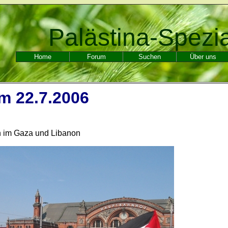
Palästina-Spezi
Home
Forum
Suchen
Über uns
m 22.7.2006
on im Gaza und Libanon