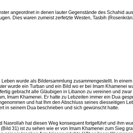
ter angeordnet in denen lauter Gegenstände des Schahid ausg
 trugen. Dies waren zumeist zerfetzte Westen, Tasbih (Rosenkrä
Leben wurde als Bildersammlung zusammengestellt. In einem
ster wurde ein Turban und ein Bild wo er bei Imam Khamenei w
s fertig gebracht alle Gläubigen in Libanon zu vereinen und zwar
mam, Imam Khamenei. Er hatte zu Lebzeiten immer ein Dua gesp
angenommen und hat Ihm den Abschluss seines diesseitigen Le
iert in seinem Dua beschrieben und sich gewünscht hatte.
 Nasrollah hat diesen Weg konsequent fortgeführt und ihm wu
 (Bild 31) ist zu sehen wie er von Imam Khamenei zum Sieg grat