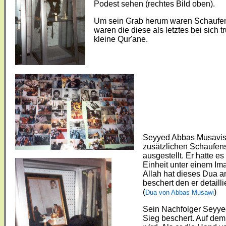
Podest sehen (rechtes Bild oben).
Um sein Grab herum waren Schaufens
waren die diese als letztes bei sich
kleine Qur'ane.
Seyyed Abbas Musavis 
zusätzlichen Schaufen
ausgestellt. Er hatte e
Einheit unter einem I
Allah hat dieses Dua 
beschert den er detaill
(
)
Dua von Abbas Musawi
Sein Nachfolger Seyyed
Sieg beschert. Auf dem