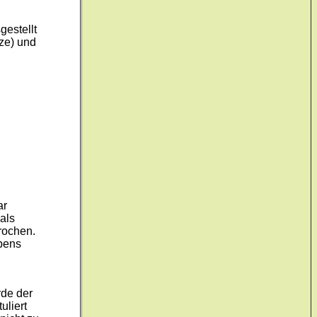
estellt
nze) und
ar
 als
rochen.
bens
rde der
uliert