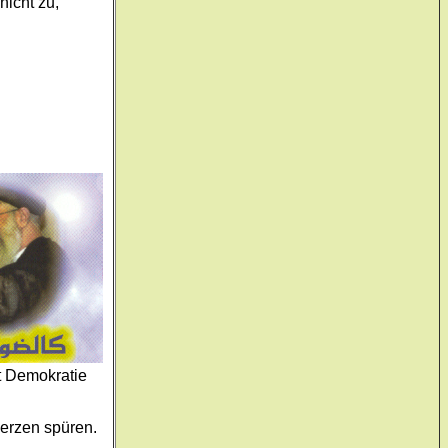
icht zu,
ht Demokratie
Herzen spüren.