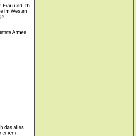
e Frau und ich
sie im Westen
ge
üstete Armee
h das alles
er einem