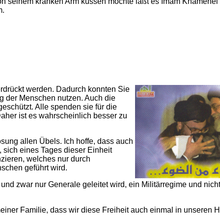
von seinem kranken Arm küssen möchte läßt es Imam Khamenei n
m.
erdrückt werden. Dadurch konnten Sie
ung der Menschen nutzen. Auch die
schützt. Alle spenden sie für die
aher ist es wahrscheinlich besser zu
sung allen Übels. Ich hoffe, dass auch
, sich eines Tages dieser Einheit
zieren, welches nur durch
chen geführt wird.
nd zwar nur Generale geleitet wird, ein Militärregime und nic
iner Familie, dass wir diese Freiheit auch einmal in unseren 