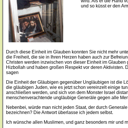
wird. Als er die Hand 
und so küsst er den Ar
Durch diese Einheit im Glauben konnten Sie nicht mehr unt
die Freiheit, die sie in Ihren Herzen haben auch zur Befrei
Christen werden inzwischen von dieser Einheit im Glauben ge
Hizbollah und haben großen Respekt vor deren Aktivisten. D
sagen
Die Einheit der Gläubigen gegenüber Ungläubigen ist die Lö
die gläubigen Juden, wie es jetzt schon vereinzelt einige tun
anschließen werden, und sich von dem Monster Israel distan
menschenverachtende ungläubige Generäle gegen alle Mens
Nebenbei, würde man nicht jeden Staat, der durch Generale u
bezeichnen? Die Antwort überlasse ich jedem selbst.
Ich wünsche allen Muslimen, und ganz besonders mir und me