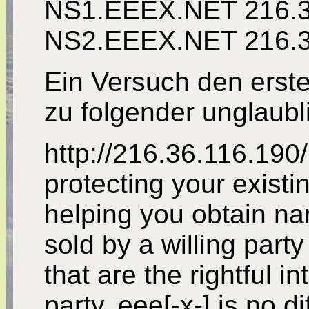
NS1.EEEX.NET 216.3
NS2.EEEX.NET 216.3
Ein Versuch den erste
zu folgender unglaubl
http://216.36.116.190/ 
protecting your exis
helping you obtain na
sold by a willing part
that are the rightful in
party. eee[-x-] is no di