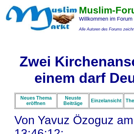
Muslim-Fo
Willkommen im Forum d
Alle Autoren des Forums zeich
Zwei Kirchenansc
einem darf Deu
Neues Thema
Neuste
Einzelansicht
The
eröffnen
Beiträge
Von
Yavuz Özoguz
am 
13:46:12: