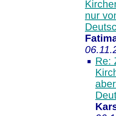
Kirche
nur vo
Deutsc
Fatim
06.11.
Re: 
Kirc
aber
Deut
Kar